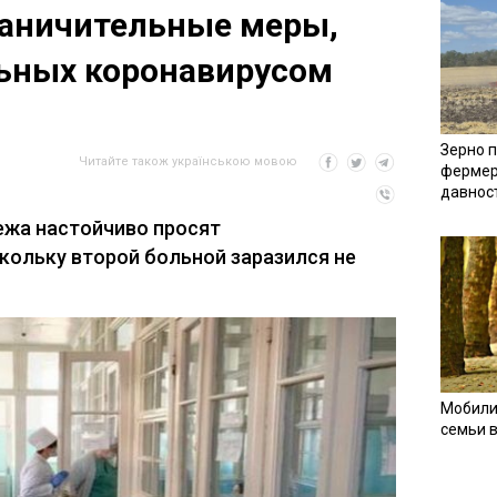
раничительные меры,
льных коронавирусом
Зерно п
Читайте також українською мовою
фермер
давнос
ежа настойчиво просят
кольку второй больной заразился не
Мобили
семьи 