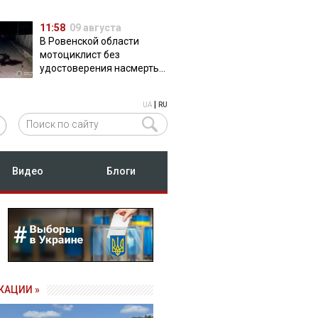
11:58
09 августа
В Ровенской области
мотоциклист без
удостоверения насмерть
сбил пешехода
|
UA
RU
Видео
Блоги
КАЦИИ »