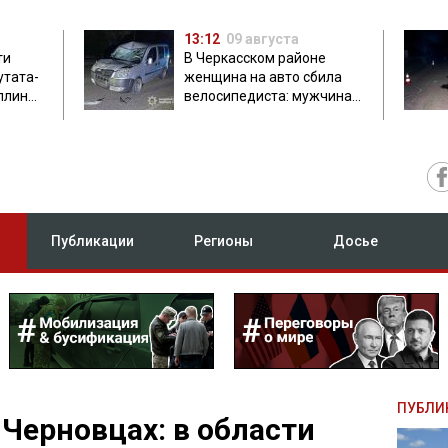
13:12
09 августа
ти
В Черкасском районе
утата-
женщина на авто сбила
плинки
велосипедиста: мужчина
погиб на месте
Публикации
Регионы
Досье
ПУБЛИ
 Черновцах: в области