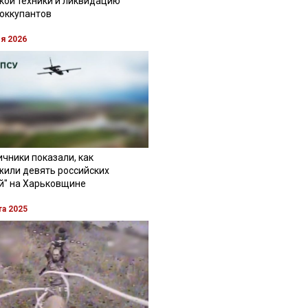
кой техники и ликвидацию
 оккупантов
ля 2026
чники показали, как
жили девять российских
й" на Харьковщине
та 2025