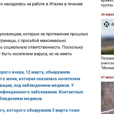
вражес
о находилась на работе в Италии в течение
группы
20 апре
 буковинцам, которые на протяжении прошлых
 границы, с просьбой максимально
ть социальную ответственность. Поскольку
быть носителем вируса, но не иметь
Пограни
уничто
"Молни
рого вчера, 12 марта, обнаружили
07 авгус
Его жена, которая оказалась носителем
рвации, под наблюдением медиков. У
нфекционного заболевания. Контактных
наблюдением медиков.
го, которого обнаружили 3 марта тоже