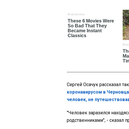
Сергей Осачук рассказал та
коронавирусом в Черновцах
человек, не путешествовав
"Человек заразился находясь
родственниками", - сказал п