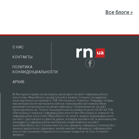
Все блоги »
О НАС
КОНТАКТЫ
ПОЛИТИКА
КОНФИДЕНЦИАЛЬНОСТИ
АРХИВ
© Авторські права на матеріали, розміщені на сайті Інформаційного
агентства «RegioNews», що доступний в мережі Інтернет за адресою:
www.regionews.ua належать ТОВ «Регіональні Новини». Передрук та будь-
яке використання матеріалів сайту в повному або частковому об'ємі
допускається виключно за умови публікації гіперпосилання на сайт
www.regionews.ua. Тексти поширюються нa умовах ліцензії CC-BY-SA ТОВ
«Регіональні новини», Інформаційне агентство «Регіональні новини» та
Інформаційне агентство «RegioNews» не несуть жодної відповідальності
за зміст і достовірність фактів, думок, поглядів, аргументів та висновки, які
викладені у інформаційних матеріалах, опублікованих на сайті
www.RegioNews.ua з посиланням на інші джерела інформації (телевізійні
канали, радіостанції, друковані засоби масової інформації, інформаційні
агентства, незалежні журналісти, інтернет-видання та інші інтернет-
ресурси).