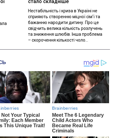
ої
стало складніше
Нестабільність і криза в Україні не
сприяють створенню міцної сім'ї та
бажанню народити дитину. Про це
вала
свідчить велика кількість розлучень
та зниження шлюбів. Інша проблема
– скорочення кількості чоло...