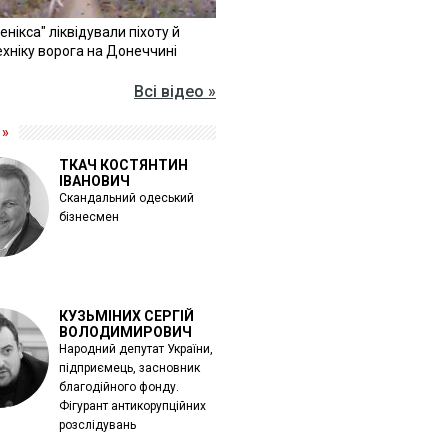
Фенікса" ліквідували піхоту й
хніку ворога на Донеччині
Всі відео »
 »
ТКАЧ КОСТЯНТИН
ІВАНОВИЧ
Скандальний одеський
бізнесмен
КУЗЬМІНИХ СЕРГІЙ
ВОЛОДИМИРОВИЧ
Народний депутат України,
підприємець, засновник
благодійного фонду.
Фігурант антикорупційних
розслідувань