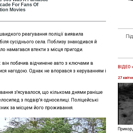
швидкого реагування поліції виявила
Пі
 біля сусіднього села. Поблизу знаходився й
о намагався втекти з місця пригоди.
: він побачив відчинене авто з ключами в
ВІДЕО 
ися нагодою. Однак не впорався з керуванням і
27 квітн
ування з'ясувалося, що кількома днями раніше
лосипед з подвір'я односелиці. Поліцейські
ник за місцем його проживання.
Прикор