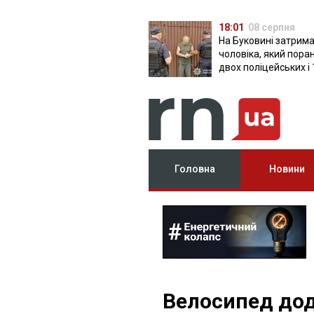
18:01
08 серпня
На Буковині затрим
чоловіка, який пора
двох поліцейських і 
днів ховався в лісі
Головна
Новини
Велосипед додо