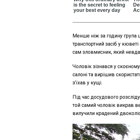
Менше ніж за годину група 
транспортний засіб у кюветі
сам зловмисник, який невдал
Чоловік зізнався у скоєному
салоні та вирішив скористат
з’їхав у кущі.
Під час досудового розслід
той самий чоловік викрав ве
вилучили крадений двоколіс