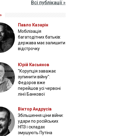
Всі публікації »
»
Павло Казарін
Мобілізація
багатодітних батьків:
держава має залишити
відстрочку
Юрій Касьянов
"Корупція заважає
зупинити війну":
Федоров вже
перейшов усі червоні
лінії Банкової
Віктор Андрусів
Збільшення ціни війни:
удари по російських
НПЗ і складах
змушують Путіна