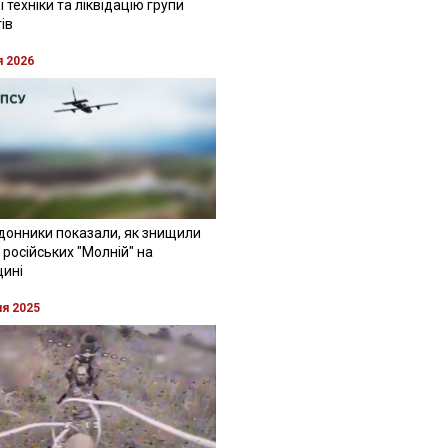
 техніки та ліквідацію групи
ів
я 2026
донники показали, як знищили
 російських "Молній" на
щині
ня 2025