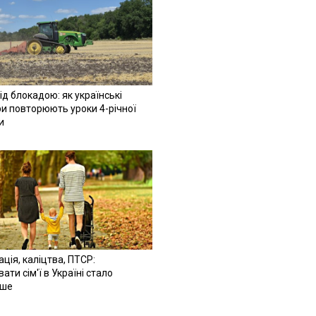
ід блокадою: як українські
и повторюють уроки 4-річної
и
ація, каліцтва, ПТСР:
ати сім'ї в Україні стало
іше