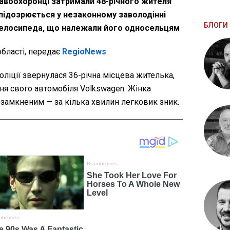
авоохоронці затримали 48-річного жителя
 підозрюється у незаконному заволодінні
БЛОГИ 
велосипеда, що належали його односельцям
області, передає
RegioNews
.
оліції звернулася 36-річна місцева жителька,
ня свого автомобіля Volkswagen. Жінка
езамкненим — за кілька хвилин легковик зник.