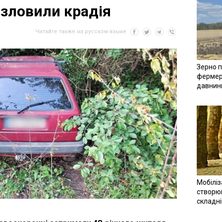
зловили крадія
Читайте также на русском языке
Зерно п
фермер
давнин
Мобіліз
створюв
складн