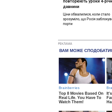
повторюють уроки 4-річн
давнини
Ціни обвалилися, коли стало
зрозуміло, що Росія заблоку
порти