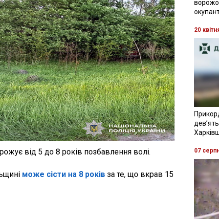
ворожої
окупант
20 квітн
Прикор
девʼять
Харків
ожує від 5 до 8 років позбавлення волі.
07 серп
льщині
може сісти на 8 років
за те, що вкрав 15