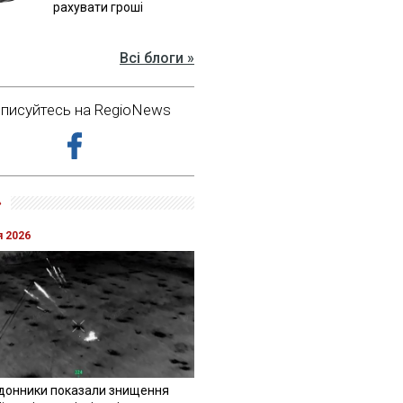
рахувати гроші
Всі блоги »
дписуйтесь на RegioNews
»
я 2026
донники показали знищення