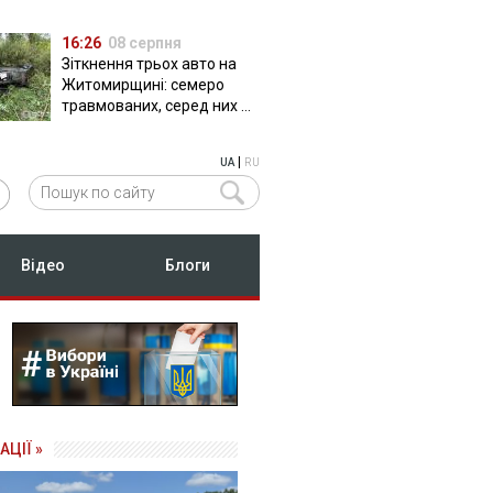
16:26
08 серпня
Зіткнення трьох авто на
Житомирщині: семеро
травмованих, серед них –
двоє дітей
|
UA
RU
Відео
Блоги
АЦІЇ »