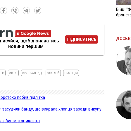
Бійці "
бронете
ДОСЬЄ
ПІДПИСАТИСЬ
писуйся, щоб дізнаватись
новини першим
ТЬ
АВТО
ВЕЛОСИПЕД
ЗЛОДІЙ
ПОЛІЦІЯ
орстоко побив підлітка
сі засудили банду, що викрала хлопця заради викупу
а збив мотоцикліста