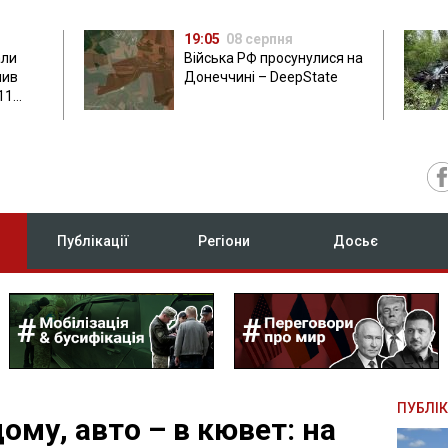
19:05
08 серпня
али
Війська РФ просунулися на
нив
Донеччині – DeepState
11
Публікації
Регіони
Досьє
ПУБЛІК
му, авто – в кювет: на