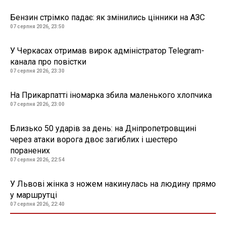
Бензин стрімко падає: як змінились цінники на АЗС
07 серпня 2026, 23:50
У Черкасах отримав вирок адміністратор Telegram-
канала про повістки
07 серпня 2026, 23:30
На Прикарпатті іномарка збила маленького хлопчика
07 серпня 2026, 23:00
Близько 50 ударів за день: на Дніпропетровщині
через атаки ворога двоє загиблих і шестеро
поранених
07 серпня 2026, 22:54
У Львові жінка з ножем накинулась на людину прямо
у маршрутці
07 серпня 2026, 22:40