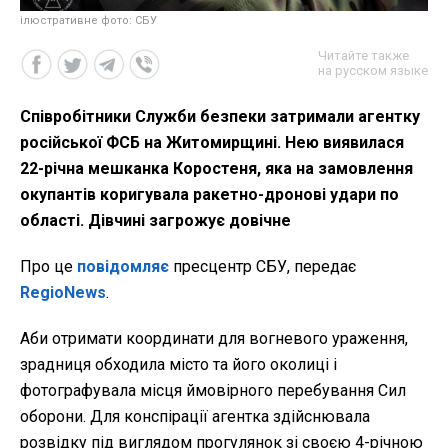
ілюстративне фото: СБУ
Читайте также
на русском языке
Співробітники Служби безпеки затримали агентку
російської ФСБ на Житомирщині. Нею виявилася
22-річна мешканка Коростеня, яка на замовлення
окупантів коригувала ракетно-дронові удари по
області. Дівчині загрожує довічне
Про це
повідомляє
пресцентр СБУ, передає
RegioNews
.
Аби отримати координати для вогневого ураження,
зрадниця обходила місто та його околиці і
фотографувала місця ймовірного перебування Сил
оборони. Для конспірації агентка здійснювала
розвідку під виглядом прогулянок зі своєю 4-річною