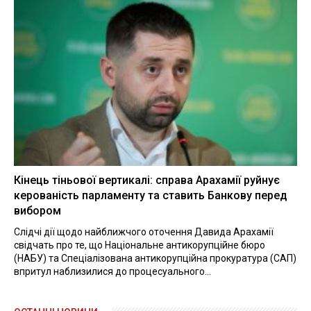
Кінець тіньової вертикалі: справа Арахамії руйнує
керованість парламенту та ставить Банкову перед
вибором
Слідчі дії щодо найближчого оточення Давида Арахамії
свідчать про те, що Національне антикорупційне бюро
(НАБУ) та Спеціалізована антикорупційна прокуратура (САП)
впритул наблизилися до процесуального...