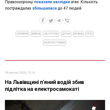
Правоохоронці
показали наслідки
атак. Кількість
постраждалих
збільшилася
до 47 людей.
УКРАЇНА
ВІЙНА
ОБСТРІЛИ
ДРОН
АТАКА
ППО
БЕЗПІЛОТНИКИ
30 квітня 2025, 12:16
На Львівщині п'яний водій збив
підлітка на електросамокаті