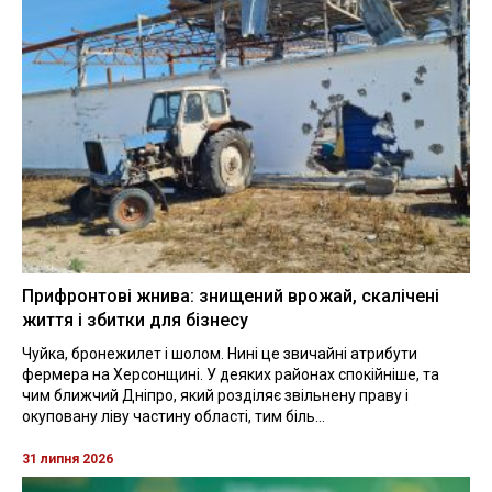
Прифронтові жнива: знищений врожай, скалічені
життя і збитки для бізнесу
Чуйка, бронежилет і шолом. Нині це звичайні атрибути
фермера на Херсонщині. У деяких районах спокійніше, та
чим ближчий Дніпро, який розділяє звільнену праву і
окуповану ліву частину області, тим біль...
31 липня 2026