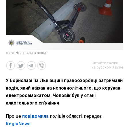
фото: Національна поліція
Читайте также
на русском языке
У Бориславі на Львівщині правоохоронці затримали
водія, який наїхав на неповнолітнього, що керував
електросамокатом. Чоловік був у стані
алкогольного сп'яніння
Про це
повідомила
поліція області, передає
RegioNews
.