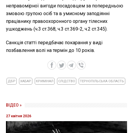
неправомірної вигоди посадовцем за попередньою
змовою групою осіб та в умисному заподіянні
працівнику правоохоронного органу тілесних
ушкоджень (ч.3 ст.368, ч.3 ст.369-2, ч.2 ст.345).
Санкція статті передбачає покарання у виді
позбавлення волі на термін до 10 років.
ДБР
ХАБАР
КРИМІНАЛ
СЛІДСТВО
ТЕРНОПІЛЬСЬКА ОБЛАСТЬ
ВІДЕО »
27 квітня 2026