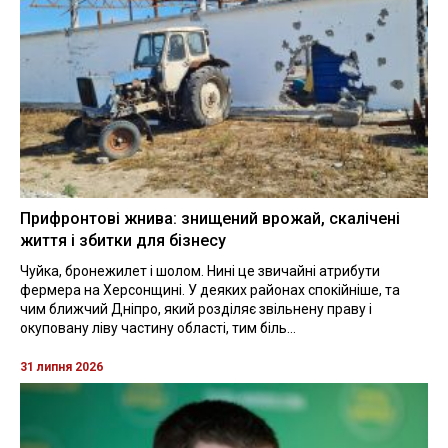
Прифронтові жнива: знищений врожай, скалічені
життя і збитки для бізнесу
Чуйка, бронежилет і шолом. Нині це звичайні атрибути
фермера на Херсонщині. У деяких районах спокійніше, та
чим ближчий Дніпро, який розділяє звільнену праву і
окуповану ліву частину області, тим біль...
31 липня 2026