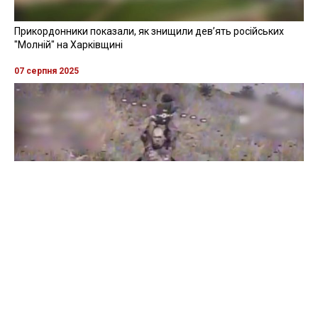
Прикордонники показали, як знищили девʼять російських
"Молній" на Харківщині
07 серпня 2025
Бійці "Фенікса" ліквідували піхоту й бронетехніку ворога на
Донеччині
Всі відео »
ПУБЛІКАЦІЇ »