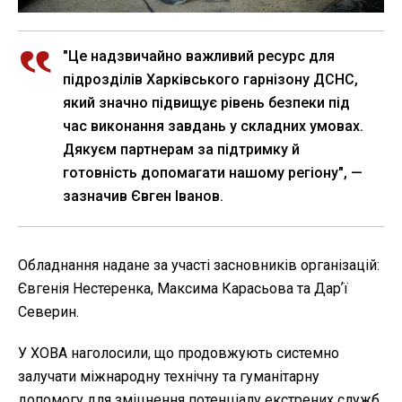
"Це надзвичайно важливий ресурс для
підрозділів Харківського гарнізону ДСНС,
який значно підвищує рівень безпеки під
час виконання завдань у складних умовах.
Дякуєм партнерам за підтримку й
готовність допомагати нашому регіону", —
зазначив Євген Іванов.
Обладнання надане за участі засновників організацій:
Євгенія Нестеренка, Максима Карасьова та Дарʼї
Северин.
У ХОВА наголосили, що продовжують системно
залучати міжнародну технічну та гуманітарну
допомогу для зміцнення потенціалу екстрених служб