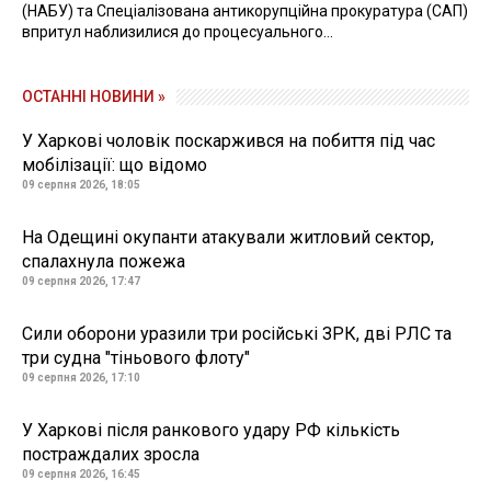
(НАБУ) та Спеціалізована антикорупційна прокуратура (САП)
впритул наблизилися до процесуального...
ОСТАННІ НОВИНИ »
У Харкові чоловік поскаржився на побиття під час
мобілізації: що відомо
09 серпня 2026, 18:05
На Одещині окупанти атакували житловий сектор,
спалахнула пожежа
09 серпня 2026, 17:47
Сили оборони уразили три російські ЗРК, дві РЛС та
три судна "тіньового флоту"
09 серпня 2026, 17:10
У Харкові після ранкового удару РФ кількість
постраждалих зросла
09 серпня 2026, 16:45