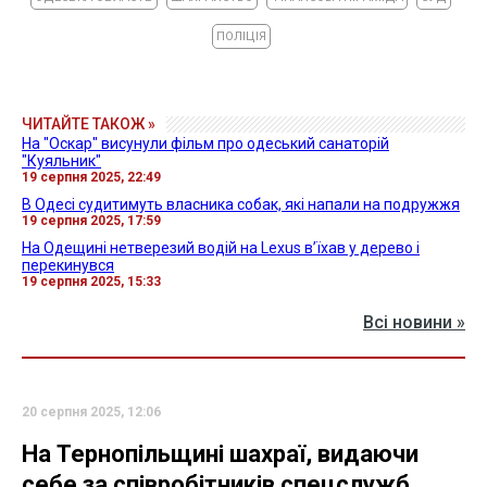
ПОЛІЦІЯ
ЧИТАЙТЕ ТАКОЖ »
На "Оскар" висунули фільм про одеський санаторій
"Куяльник"
19 серпня 2025, 22:49
В Одесі судитимуть власника собак, які напали на подружжя
19 серпня 2025, 17:59
На Одещині нетверезий водій на Lexus в’їхав у дерево і
перекинувся
19 серпня 2025, 15:33
Всі новини »
20 серпня 2025, 12:06
На Тернопільщині шахраї, видаючи
себе за співробітників спецслужб,