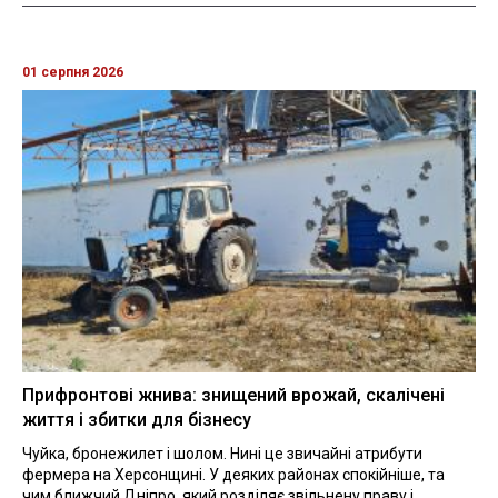
01 серпня 2026
Прифронтові жнива: знищений врожай, скалічені
життя і збитки для бізнесу
Чуйка, бронежилет і шолом. Нині це звичайні атрибути
фермера на Херсонщині. У деяких районах спокійніше, та
чим ближчий Дніпро, який розділяє звільнену праву і