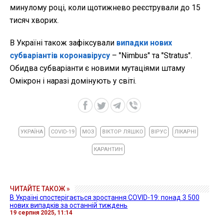
минулому році, коли щотижнево реєстрували до 15
тисяч хворих.
В Україні також зафіксували
випадки нових
субваріантів коронавірусу
– "Nimbus" та "Stratus".
Обидва субваріанти є новими мутаціями штаму
Омікрон і наразі домінують у світі.
УКРАЇНА
COVID-19
МОЗ
ВІКТОР ЛЯШКО
ВІРУС
ЛІКАРНІ
КАРАНТИН
ЧИТАЙТЕ ТАКОЖ »
В Україні спостерігається зростання COVID-19: понад 3 500
нових випадків за останній тиждень
19 серпня 2025, 11:14