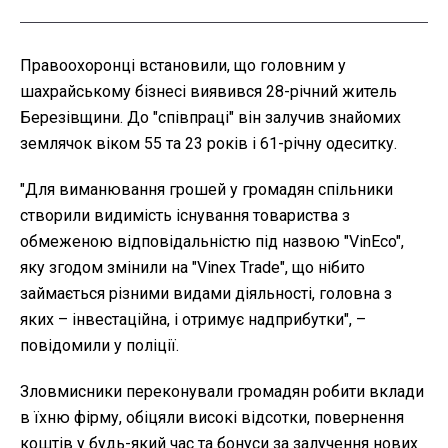
Правоохоронці встановили, що головним у
шахрайському бізнесі виявився 28-річний житель
Березівщини. До "співпраці" він залучив знайомих
землячок віком 55 та 23 років і 61-річну одеситку.
"Для виманювання грошей у громадян спільники
створили видимість існування товариства з
обмеженою відповідальністю під назвою "VinEco",
яку згодом змінили на "Vinex Тrade", що нібито
займається різними видами діяльності, головна з
яких – інвестаційна, і отримує надприбутки", –
повідомили у поліції.
Зловмисники переконували громадян робити вклади
в їхню фірму, обіцяли високі відсотки, повернення
коштів у будь-який час та бонуси за залучення нових