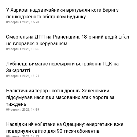
У Харкові надзвичайники врятували кота Барні з
пошкодженого обстрілом будинку
09 серпня 2026, 16:20
Смертельна ДТП на Рівненщині: 18-річний водій Lifan
не впорався з керуванням
09 серпня 2026, 15:56
Лубінець вимагає перевірити всі районні ТЦК на
Закарпатті
09 серпня 2026, 15:27
Балістичний терор і сотні дронів: Зеленський
підсумував наслідки масованих атак ворога за
тиждень
09 серпня 2026, 14:59
Наслідки нічної атаки на Одещину: енергетики вже
повернули світло для 90 тисяч абонентів
09 серпня 2026, 14:23