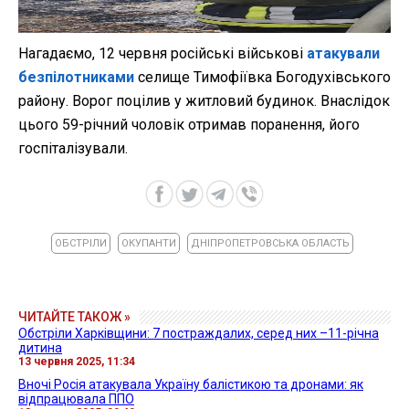
Нагадаємо, 12 червня російські військові
атакували
безпілотниками
селище Тимофіївка Богодухівського
району. Ворог поцілив у житловий будинок. Внаслідок
цього 59-річний чоловік отримав поранення, його
госпіталізували.
ОБСТРІЛИ
ОКУПАНТИ
ДНІПРОПЕТРОВСЬКА ОБЛАСТЬ
ЧИТАЙТЕ ТАКОЖ »
Обстріли Харківщини: 7 постраждалих, серед них –11-річна
дитина
13 червня 2025, 11:34
Вночі Росія атакувала Україну балістикою та дронами: як
відпрацювала ППО