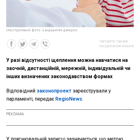
ілюстративне фото: з відкритих джерел
Читайте также
на русском языке
У разі відсутності щеплення можна навчатися на
заочній, дистанційній, мережній, індивідуальній чи
інших визначених законодавством формах
Відповідний
законопроект
зареєстрували у
парламенті, передає
RegioNews
.
У пояснювальній записці зазначається, що метою