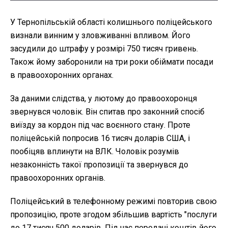
У Тернопільській області колишнього поліцейського
визнали винним у зловживанні впливом. Його
засудили до штрафу у розмірі 750 тисяч гривень.
Також йому заборонили на три роки обіймати посади
в правоохоронних органах.
За даними слідства, у лютому до правоохоронця
звернувся чоловік. Він спитав про законний спосіб
виїзду за кордон під час воєнного стану. Проте
поліцейській попросив 16 тисяч доларів США, і
пообіцяв вплинути на ВЛК. Чоловік розумів
незаконність такої пропозиції та звернувся до
правоохоронних органів.
Поліцейський в телефонному режимі повторив свою
пропозицію, проте згодом збільшив вартість "послуги
до 17 тисяч 500 доларів. Під час передачі коштів його