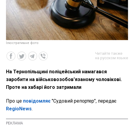
Ілюстративне фото
Читайте также
на русском языке
На Тернопільщині поліцейський намагався
заробити на військовозобов'язаному чоловікові.
Проте на хабарі його затримали
Про це
повідомляє
"Судовий репортер", передає
RegioNews
.