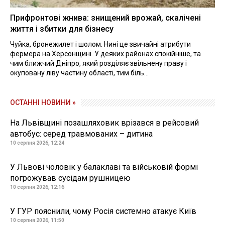
Прифронтові жнива: знищений врожай, скалічені
життя і збитки для бізнесу
Чуйка, бронежилет і шолом. Нині це звичайні атрибути
фермера на Херсонщині. У деяких районах спокійніше, та
чим ближчий Дніпро, який розділяє звільнену праву і
окуповану ліву частину області, тим біль...
ОСТАННІ НОВИНИ »
На Львівщині позашляховик врізався в рейсовий
автобус: серед травмованих – дитина
10 серпня 2026, 12:24
У Львові чоловік у балаклаві та військовій формі
погрожував сусідам рушницею
10 серпня 2026, 12:16
У ГУР пояснили, чому Росія системно атакує Київ
10 серпня 2026, 11:50