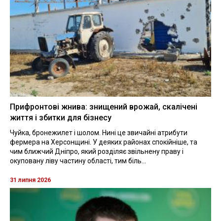
Прифронтові жнива: знищений врожай, скалічені
життя і збитки для бізнесу
Чуйка, бронежилет і шолом. Нині це звичайні атрибути
фермера на Херсонщині. У деяких районах спокійніше, та
чим ближчий Дніпро, який розділяє звільнену праву і
окуповану ліву частину області, тим біль...
31 липня 2026