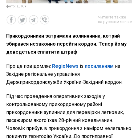
фото: ДПСУ
Читайте также
на русском языке
Прикордонники затримали волинянина, котрий
збирався незаконно перейти кордон. Тепер йому
доведеться сплатити штраф
Про це повідомляє
RegioNews
із
посиланням
на
Західне регіональне управління
Держприкордонслужби України-Західний кордон.
Під час проведення оперативних заходів у
контрольованому прикордонному районі
прикордонники зупинили для перевірки легковик,
пасажиром якого їхав 28-річний ковельчанин.
Чоловік прибув в прикордоння з наміром нелегально
покинути територію України. До протиправної