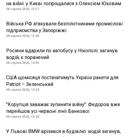
на війні: у Києві попрощалися з Олексієм Юковим
08 серпня 2026, 15:57
Війська РФ атакували безпілотниками промислові
підприємства у Запоріжжі
08 серпня 2026, 15:20
Росіяни вдарили по автобусу у Нікополі: загинув
водій, є поранений
08 серпня 2026, 14:50
США щомісяця постачатимуть Україні ракети для
Patriot – Зеленський
08 серпня 2026, 14:22
"Корупція заважає зупинити війну": Федоров вже
перейшов усі червоні лінії Банкової
08 серпня 2026, 13:24
У Львові BMW врізався в будівлю: водій загинув,