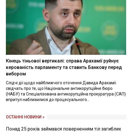
Кінець тіньової вертикалі: справа Арахамії руйнує
керованість парламенту та ставить Банкову перед
вибором
Слідчі дії щодо найближчого оточення Давида Арахамії
свідчать про те, що Національне антикорупційне бюро
(НАБУ) та Спеціалізована антикорупційна прокуратура (САП)
впритул наблизилися до процесуального...
ОСТАННІ НОВИНИ »
Понад 25 років займався поверненням тіл загиблих