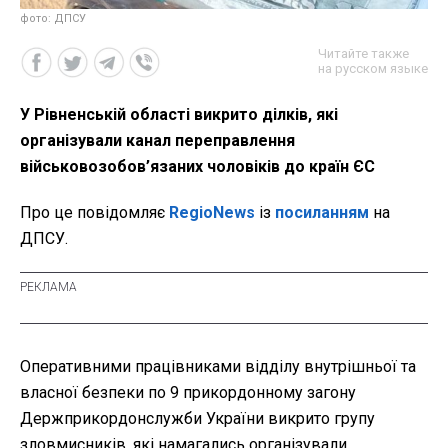
фото: ДПСУ
Читайте также
на русском языке
У Рівненській області викрито ділків, які
організували канал переправлення
військовозобов’язаних чоловіків до країн ЄС
Про це повідомляє
RegioNews
із
посиланням
на
ДПСУ.
Оперативними працівниками відділу внутрішньої та
власної безпеки по 9 прикордонному загону
Держприкордонслужби України викрито групу
зловмисників, які намагались організували