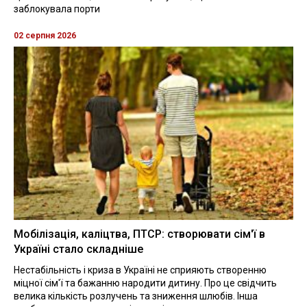
заблокувала порти
02 серпня 2026
Мобілізація, каліцтва, ПТСР: створювати сім'ї в
Україні стало складніше
Нестабільність і криза в Україні не сприяють створенню
міцної сім'ї та бажанню народити дитину. Про це свідчить
велика кількість розлучень та зниження шлюбів. Інша