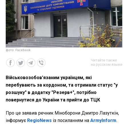
фото: Facebook
Читайте также
на русском языке
Військовозобов'язаним українцям, які
перебувають за кордоном, та отримали статус "у
розшуку" в додатку "Резерв+", потрібно
повернутися до України та прийти до ТЦК
Про це заявив речник Міноборони Дмитро Лазуткін,
інформує
RegioNews
із посиланням на
ArmyInform
.