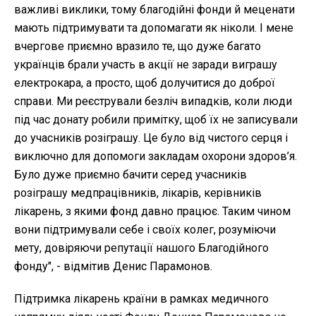
важливі виклики, тому благодійні фонди й меценати
мають підтримувати та допомагати як ніколи. І мене
вчергове приємно вразило те, що дуже багато
українців брали участь в акції не заради виграшу
електрокара, а просто, щоб долучитися до доброї
справи. Ми реєстрували безліч випадків, коли люди
під час донату робили примітку, щоб їх не записували
до учасників розіграшу. Це було від чистого серця і
виключно для допомоги закладам охорони здоров’я.
Було дуже приємно бачити серед учасників
розіграшу медпрацівників, лікарів, керівників
лікарень, з якими фонд давно працює. Таким чином
вони підтримували себе і своїх колег, розуміючи
мету, довіряючи репутації нашого Благодійного
фонду", - відмітив Денис Парамонов.
Підтримка лікарень країни в рамках медичного