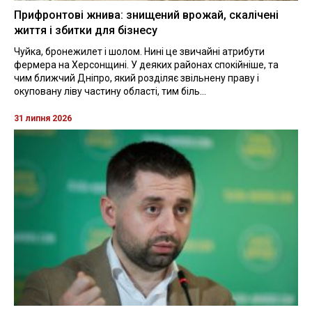
Прифронтові жнива: знищений врожай, скалічені
життя і збитки для бізнесу
Чуйка, бронежилет і шолом. Нині це звичайні атрибути
фермера на Херсонщині. У деяких районах спокійніше, та
чим ближчий Дніпро, який розділяє звільнену праву і
окуповану ліву частину області, тим біль...
31 липня 2026