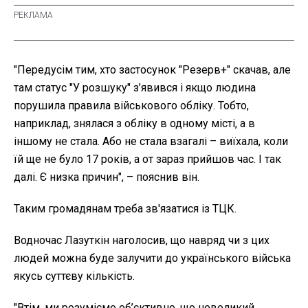
"Передусім тим, хто застосунок "Резерв+" скачав, але
там статус "У розшуку" з’явився і якщо людина
порушила правила військового обліку. Тобто,
наприклад, знялася з обліку в одному місті, а в
іншому не стала. Або не стала взагалі – виїхала, коли
їй ще не було 17 років, а от зараз прийшов час. І так
далі. Є низка причин", – пояснив він.
Таким громадянам треба зв'язатися із ТЦК.
Водночас Лазуткін наголосив, що навряд чи з цих
людей можна буде залучити до українського війська
якусь суттєву кількість.
"Втім, ми розуміємо об’єктивно, що невеликий