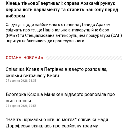
Кінець тіньової вертикалі: справа Арахамії руйнує
керованість парламенту та ставить Банкову перед
вибором
Слідчі дії щодо найближчого оточення Давида Арахамії
свідчать про те, що Національне антикорупційне бюро
(НАБУ) та Спеціалізована антикорупційна прокуратура (САП)
впритул наблизилися до процесуального...
ОСТАННІ НОВИНИ »
Співачка Клавдія Петрівна відверто розповіла,
скільки витрачає у Києві
07 серпня 2026, 01:35
Блогерка Ксюша Манекен відверто розповіла про
свої пологи
07 серпня 2026, 00:55
"Навіть нормально йти не могла": співачка Надя
Дорофєєва зізналась про серйозну травму