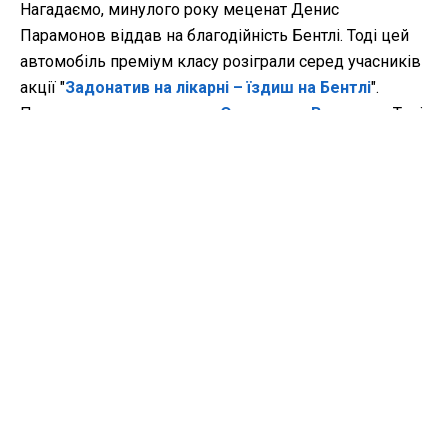
Нагадаємо, минулого року меценат Денис
Парамонов віддав на благодійність Бентлі. Тоді цей
автомобіль преміум класу розіграли серед учасників
акції "
Задонатив на лікарні – їздиш на Бентлі
".
Переможцем став одесит
Олександр Верескля
. Тоді
акція дозволила зібрати понад 2,7 млн грн. Всі ці
кошти за рішенням Дениса Парамонова було
використано для придбання обладнання для десяти
медичних установ країни. Наприклад, Гадяцькій
лікарні в Полтавській області було подаровано
новітній електрокардіограф, а один із медичних
закладів Старокостянтинова у Хмельницькій області
отримав надсучасний УЗД-датчик.
БЛАГОДІЙНІСТЬ
БЛАГОДІЙНИЙ ФОНД
SMK GROUP