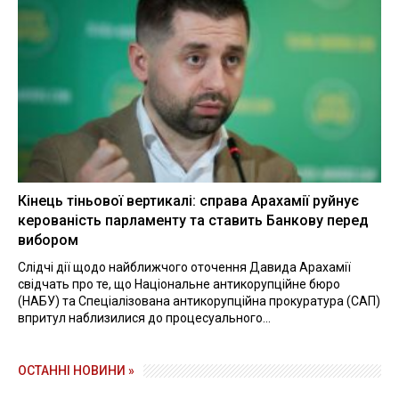
Кінець тіньової вертикалі: справа Арахамії руйнує
керованість парламенту та ставить Банкову перед
вибором
Слідчі дії щодо найближчого оточення Давида Арахамії
свідчать про те, що Національне антикорупційне бюро
(НАБУ) та Спеціалізована антикорупційна прокуратура (САП)
впритул наблизилися до процесуального...
ОСТАННІ НОВИНИ »