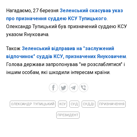
Нагадаємо, 27 березня
Зеленський скасував указ
про призначення суддею КСУ Тупицького
.
Олександр Тупицький був призначений суддею КСУ
указом Януковича.
Також
Зеленський відправив на "заслужений
відпочинок" суддів КСУ, призначених Януковичем
.
Голова держави запропонував "не розслаблятися" і
іншим особам, які шкодили інтересам країни.
ОЛЕКСАНДР ТУПИЦЬКИЙ
КСУ
СУД
СУДДІ
ПРИЗНАЧЕННЯ
ПРЕЗИДЕНТ