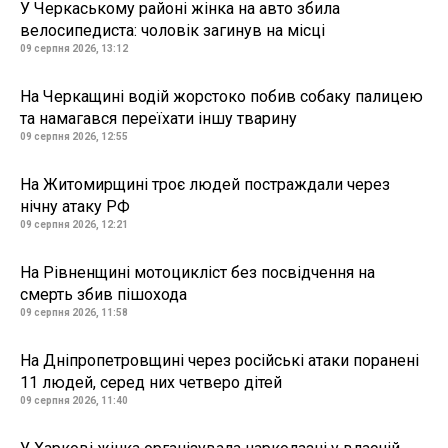
У Черкаському районі жінка на авто збила
велосипедиста: чоловік загинув на місці
09 серпня 2026, 13:12
На Черкащині водій жорстоко побив собаку палицею
та намагався переїхати іншу тварину
09 серпня 2026, 12:55
На Житомирщині троє людей постраждали через
нічну атаку РФ
09 серпня 2026, 12:21
На Рівненщині мотоцикліст без посвідчення на
смерть збив пішохода
09 серпня 2026, 11:58
На Дніпропетровщині через російські атаки поранені
11 людей, серед них четверо дітей
09 серпня 2026, 11:40