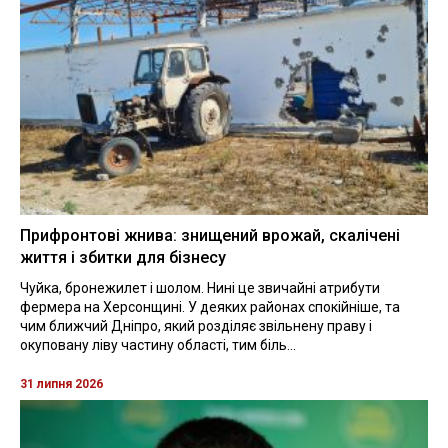
Прифронтові жнива: знищений врожай, скалічені
життя і збитки для бізнесу
Чуйка, бронежилет і шолом. Нині це звичайні атрибути
фермера на Херсонщині. У деяких районах спокійніше, та
чим ближчий Дніпро, який розділяє звільнену праву і
окуповану ліву частину області, тим біль...
31 липня 2026