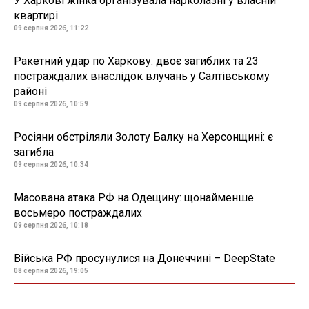
У Харкові жінка організувала нарколазні у власній
квартирі
09 серпня 2026, 11:22
Ракетний удар по Харкову: двоє загиблих та 23
постраждалих внаслідок влучань у Салтівському
районі
09 серпня 2026, 10:59
Росіяни обстріляли Золоту Балку на Херсонщині: є
загибла
09 серпня 2026, 10:34
Масована атака РФ на Одещину: щонайменше
восьмеро постраждалих
09 серпня 2026, 10:18
Війська РФ просунулися на Донеччині – DeepState
08 серпня 2026, 19:05