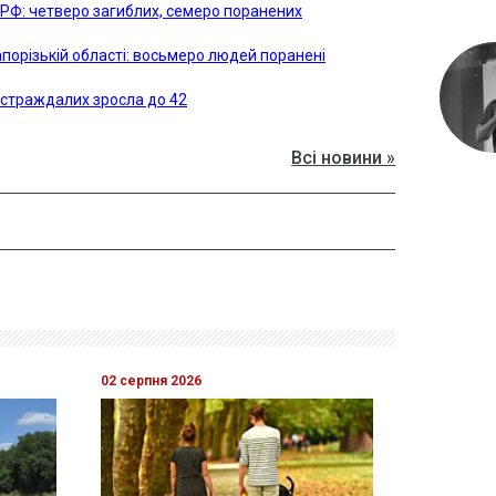
РФ: четверо загиблих, семеро поранених
апорізькій області: восьмеро людей поранені
постраждалих зросла до 42
Всі новини »
02 серпня 2026