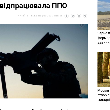
к відпрацювала ППО
Читайте также на русском языке
Зерно п
фермер
давнин
Мобіліз
створюв
складн