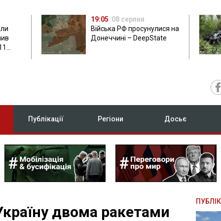
19:05
08 серпня
али
Війська РФ просунулися на
нив
Донеччині – DeepState
11
Публікації
Регіони
Досьє
ПУБЛІК
Україну двома ракетами