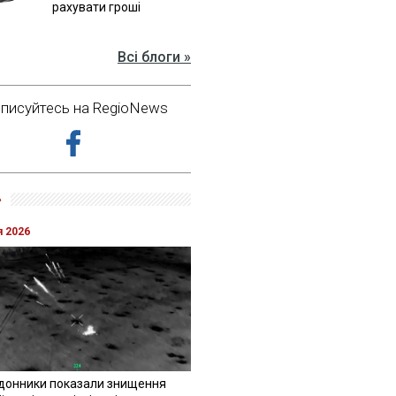
рахувати гроші
Всі блоги »
дписуйтесь на RegioNews
»
я 2026
донники показали знищення