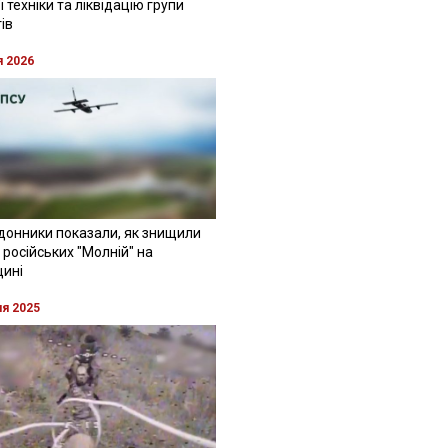
 техніки та ліквідацію групи
ів
я 2026
донники показали, як знищили
 російських "Молній" на
щині
ня 2025