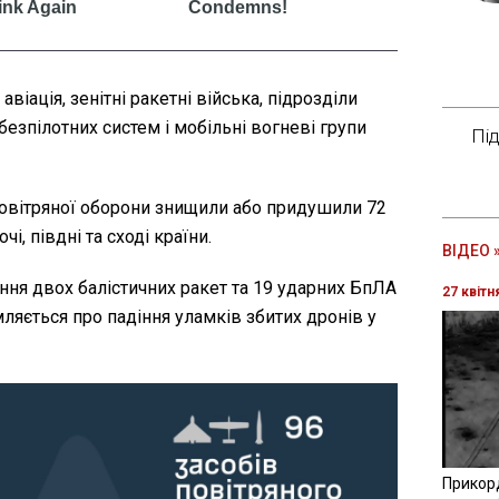
віація, зенітні ракетні війська, підрозділи
безпілотних систем і мобільні вогневі групи
Пі
повітряної оборони знищили або придушили 72
і, півдні та сході країни.
ВІДЕО 
ння двох балістичних ракет та 19 ударних БпЛА
27 квітн
мляється про падіння уламків збитих дронів у
Прикор