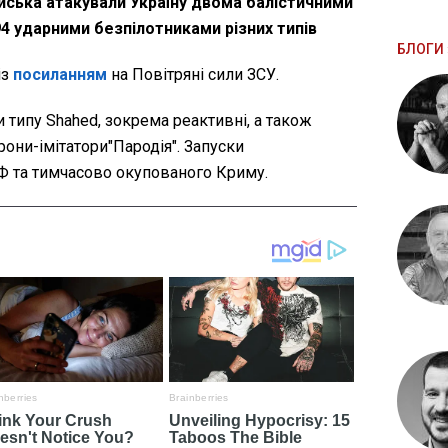
 війська атакували Україну двома балістичними
94 ударними безпілотниками різних типів
БЛОГИ 
із
посиланням
на Повітряні сили ЗСУ.
типу Shahed, зокрема реактивні, а також
дрони-імітатори"Пародія". Запуски
РФ та тимчасово окупованого Криму.