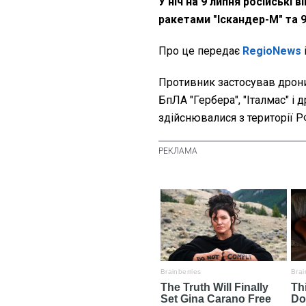
У ніч на 9 липня російські
ракетами "Іскандер-М" та 
Про це передає
RegioNews
Противник застосував дрони 
БпЛА "Гербера", "Італмас" і 
здійснювалися з території 