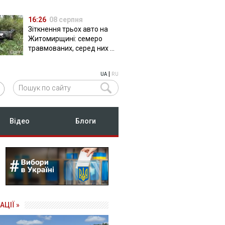
16:26
08 серпня
Зіткнення трьох авто на
Житомирщині: семеро
травмованих, серед них –
двоє дітей
|
UA
RU
Відео
Блоги
АЦІЇ »