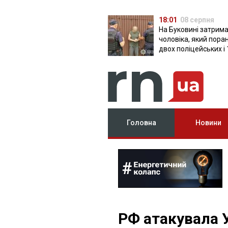
18:01
08 серпня
На Буковині затрим
чоловіка, який пора
двох поліцейських і 
днів ховався в лісі
Головна
Новини
РФ атакувала 