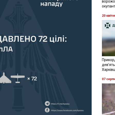
ворожої
окупант
20 квітн
Прикор
девʼять
Харків
07 серп