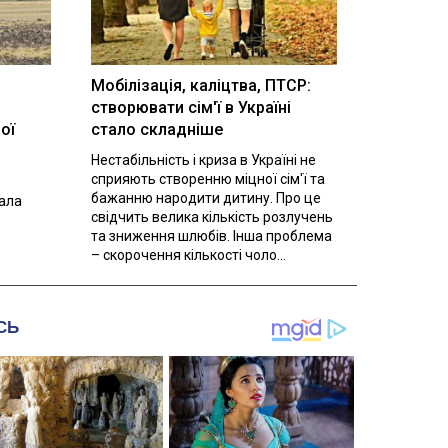
Мобілізація, каліцтва, ПТСР:
створювати сім'ї в Україні
ої
стало складніше
Нестабільність і криза в Україні не
сприяють створенню міцної сім'ї та
бажанню народити дитину. Про це
вала
свідчить велика кількість розлучень
та зниження шлюбів. Інша проблема
– скорочення кількості чоло...