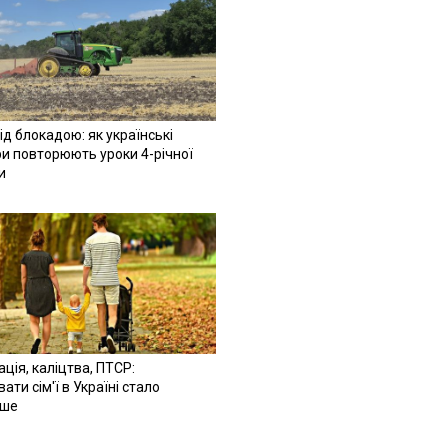
ід блокадою: як українські
и повторюють уроки 4-річної
и
ація, каліцтва, ПТСР:
ати сім'ї в Україні стало
іше