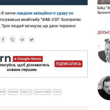
Бійці "
бронете
а 8 липня
завдали авіаційного удару по
стосувавши авіабомбу "ФАБ-250". Боєприпас
 Троє людей загинули, ще двоє поранені.
ДОСЬЄ
ПІДПИСАТИСЬ
писуйся, щоб дізнаватись
новини першим
ЙНА
АТАКА
РАКЕТА
БАЛІСТИКА
ППО