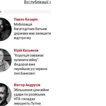
Всі публікації »
»
Павло Казарін
Мобілізація
багатодітних батьків:
держава має залишити
відстрочку
Юрій Касьянов
"Корупція заважає
зупинити війну":
Федоров вже
перейшов усі червоні
лінії Банкової
Віктор Андрусів
Збільшення ціни війни:
удари по російських
НПЗ і складах
змушують Путіна