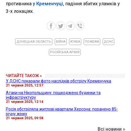
противника
у Кременчуці,
падіння збитих уламків у
3-х локаціях.
ДОНЕЦЬКА ОБЛАСТЬ
ВІЙНА
АТАКА
ПОЖЕЖА
ДСНС
РОСІЙСЬКА АРМІЯ
ЧИТАЙТЕ ТАКОЖ »
У ДСНС показали фото наслідків обстрілу Кременчука
21 червня 2025, 12:57
Атаки на Нікопольщину: пошкоджено будинки та
інфраструктуру
21 червня 2025, 12:14
Росія обстріляла житлові квартали Херсона: поранено 85-
річну жінку
21 червня 2025, 09:58
Всі новини »