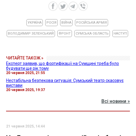
УКРАЇНА
РОСІЯ
ВІЙНА
РОСІЙСЬКА АРМІЯ
ВОЛОДИМИР ЗЕЛЕНСЬКИЙ
ФРОНТ
СУМСЬКА ОБЛАСТЬ
НАСТУП
ЧИТАЙТЕ ТАКОЖ »
Експерт заявив, що фортифікації на Сумщині треба було
будувати ще рік тому
20 червня 2025, 21:55
Нестабільна безпекова ситуація: Сумський театр скасовує
вистави
20 червня 2025, 19:37
Всі новини »
21 червня 2025, 14:44