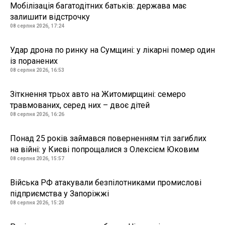
Мобілізація багатодітних батьків: держава має
залишити відстрочку
08 серпня 2026, 17:24
Удар дрона по ринку на Сумщині: у лікарні помер один
із поранених
08 серпня 2026, 16:53
Зіткнення трьох авто на Житомирщині: семеро
травмованих, серед них – двоє дітей
08 серпня 2026, 16:26
Понад 25 років займався поверненням тіл загиблих
на війні: у Києві попрощалися з Олексієм Юковим
08 серпня 2026, 15:57
Війська РФ атакували безпілотниками промислові
підприємства у Запоріжжі
08 серпня 2026, 15:20