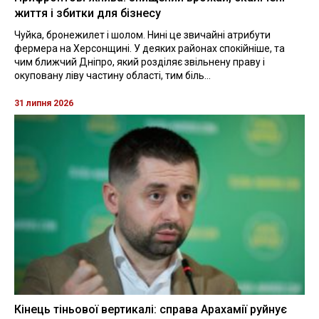
життя і збитки для бізнесу
Чуйка, бронежилет і шолом. Нині це звичайні атрибути
фермера на Херсонщині. У деяких районах спокійніше, та
чим ближчий Дніпро, який розділяє звільнену праву і
окуповану ліву частину області, тим біль...
31 липня 2026
Кінець тіньової вертикалі: справа Арахамії руйнує