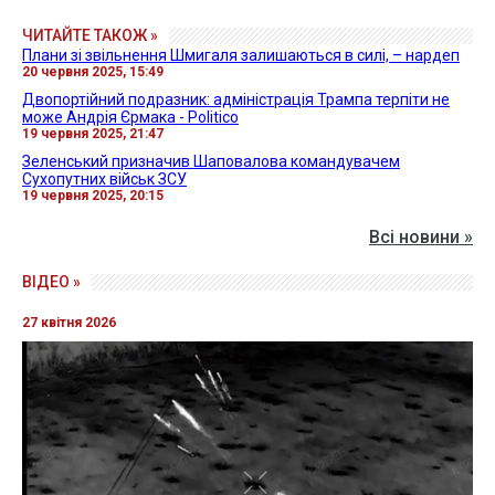
ЧИТАЙТЕ ТАКОЖ »
Плани зі звільнення Шмигаля залишаються в силі, – нардеп
20 червня 2025, 15:49
Двопортійний подразник: адміністрація Трампа терпіти не
може Андрія Єрмака - Politico
19 червня 2025, 21:47
Зеленський призначив Шаповалова командувачем
Сухопутних військ ЗСУ
19 червня 2025, 20:15
Всі новини »
ВІДЕО »
27 квітня 2026