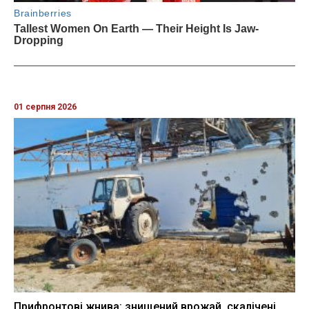
01 серпня 2026
Прифронтові жнива: знищений врожай, скалічені