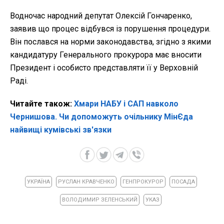
Водночас народний депутат Олексій Гончаренко,
заявив що процес відбувся із порушення процедури.
Він послався на норми законодавства, згідно з якими
кандидатуру Генерального прокурора має вносити
Президент і особисто представляти її у Верховній
Раді.
Читайте також:
Хмари НАБУ і САП навколо
Чернишова. Чи допоможуть очільнику МінЄда
найвищі кумівські зв'язки
УКРАЇНА
РУСЛАН КРАВЧЕНКО
ГЕНПРОКУРОР
ПОСАДА
ВОЛОДИМИР ЗЕЛЕНСЬКИЙ
УКАЗ