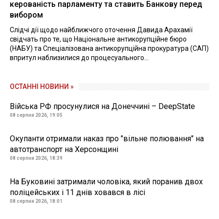
керованість парламенту та ставить Банкову перед
вибором
Слідчі дії щодо найближчого оточення Давида Арахамії
свідчать про те, що Національне антикорупційне бюро
(НАБУ) та Спеціалізована антикорупційна прокуратура (САП)
впритул наблизилися до процесуального...
ОСТАННІ НОВИНИ »
Війська РФ просунулися на Донеччині – DeepState
08 серпня 2026, 19:05
Окупанти отримали наказ про "вільне полювання" на
автотранспорт на Херсонщині
08 серпня 2026, 18:39
На Буковині затримали чоловіка, який поранив двох
поліцейських і 11 днів ховався в лісі
08 серпня 2026, 18:01