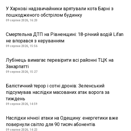
У Харкові надзвичайники врятували кота Барні з
пошкодженого обстрілом будинку
09 серпня 2026, 16:20
Смертельна ДТП на Рівненщині: 18-річний водій Lifan
не впорався з керуванням
09 серпня 2026, 15:56
Лубінець вимагає перевірити всі районні ТЦК на
Закарпатті
09 серпня 2026, 15:27
Балістичний терор і сотні дронів: Зеленський
підсумував наслідки масованих атак ворога за
тиждень
09 серпня 2026, 14:59
Наслідки нічної атаки на Одещину: енергетики вже
повернули світло для 90 тисяч абонентів
09 серпня 2026, 14:23