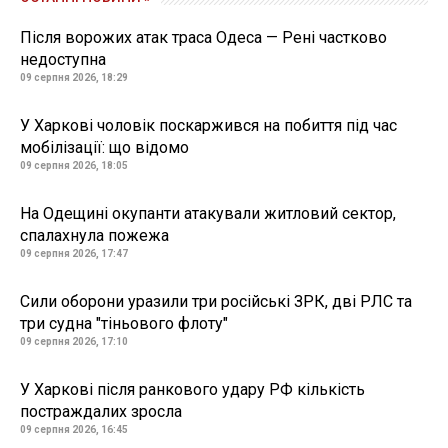
Після ворожих атак траса Одеса — Рені частково
недоступна
09 серпня 2026, 18:29
У Харкові чоловік поскаржився на побиття під час
мобілізації: що відомо
09 серпня 2026, 18:05
На Одещині окупанти атакували житловий сектор,
спалахнула пожежа
09 серпня 2026, 17:47
Сили оборони уразили три російські ЗРК, дві РЛС та
три судна "тіньового флоту"
09 серпня 2026, 17:10
У Харкові після ранкового удару РФ кількість
постраждалих зросла
09 серпня 2026, 16:45