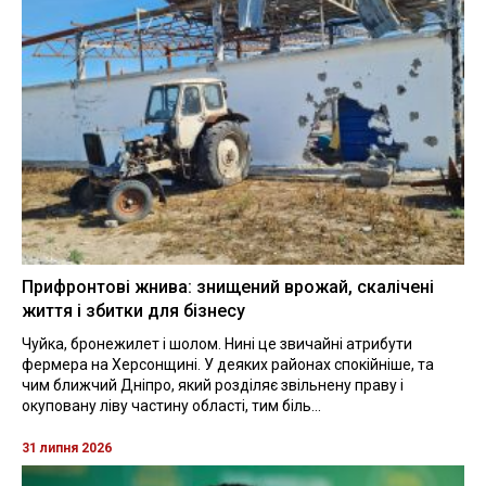
Прифронтові жнива: знищений врожай, скалічені
життя і збитки для бізнесу
Чуйка, бронежилет і шолом. Нині це звичайні атрибути
фермера на Херсонщині. У деяких районах спокійніше, та
чим ближчий Дніпро, який розділяє звільнену праву і
окуповану ліву частину області, тим біль...
31 липня 2026