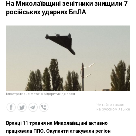
На Миколаївщині зенітники знищили 7
російських ударних БпЛА
ілюстративне фото: з відкритих джерел
Читайте также
на русском языке
Вранці 11 травня на Миколаївщині активно
працювала ППО. Окупанти атакували регіон