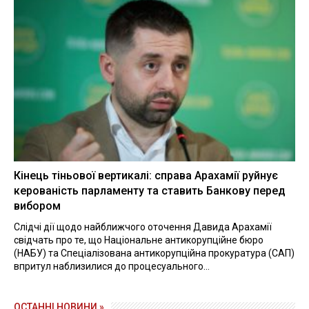
Кінець тіньової вертикалі: справа Арахамії руйнує
керованість парламенту та ставить Банкову перед
вибором
Слідчі дії щодо найближчого оточення Давида Арахамії
свідчать про те, що Національне антикорупційне бюро
(НАБУ) та Спеціалізована антикорупційна прокуратура (САП)
впритул наблизилися до процесуального...
ОСТАННІ НОВИНИ »