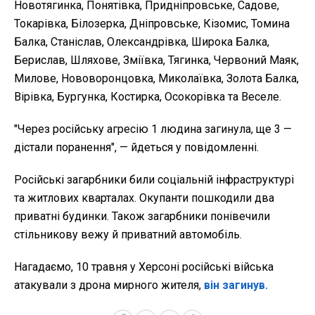
Новотягинка, Понятівка, Придніпровське, Садове,
Токарівка, Білозерка, Дніпровське, Кізомис, Томина
Балка, Станіслав, Олександрівка, Широка Балка,
Берислав, Шляхове, Зміївка, Тягинка, Червоний Маяк,
Милове, Нововоронцовка, Миколаївка, Золота Балка,
Вірівка, Бургунка, Костирка, Осокорівка та Веселе.
"Через російську агресію 1 людина загинула, ще 3 —
дістали поранення", — йдеться у повідомленні.
Російські загарбники били соціальній інфраструктурі
та житлових кварталах. Окупанти пошкодили два
приватні будинки. Також загарбники понівечили
стільникову вежу й приватний автомобіль.
Нагадаємо, 10 травня у Херсоні російські війська
атакували з дрона мирного жителя,
він загинув.