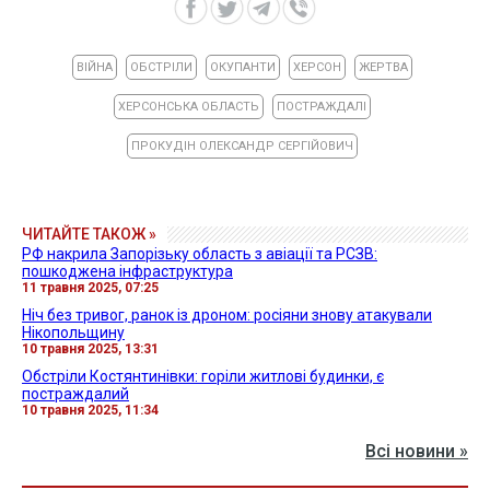
ВІЙНА
ОБСТРІЛИ
ОКУПАНТИ
ХЕРСОН
ЖЕРТВА
ХЕРСОНСЬКА ОБЛАСТЬ
ПОСТРАЖДАЛІ
ПРОКУДІН ОЛЕКСАНДР СЕРГІЙОВИЧ
ЧИТАЙТЕ ТАКОЖ »
РФ накрила Запорізьку область з авіації та РСЗВ:
пошкоджена інфраструктура
11 травня 2025, 07:25
Ніч без тривог, ранок із дроном: росіяни знову атакували
Нікопольщину
10 травня 2025, 13:31
Обстріли Костянтинівки: горіли житлові будинки, є
постраждалий
10 травня 2025, 11:34
Всі новини »