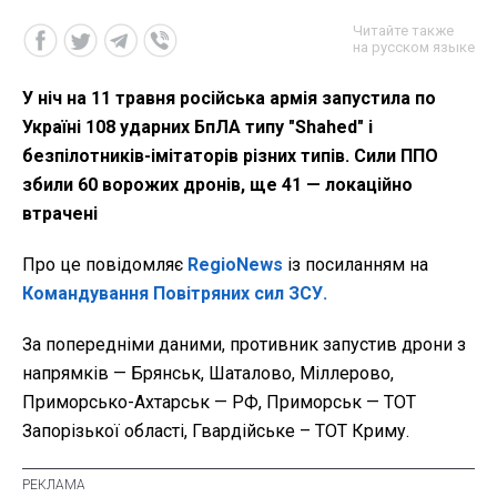
Читайте также
на русском языке
У ніч на 11 травня російська армія запустила по
Україні 108 ударних БпЛА типу "Shahed" і
безпілотників-імітаторів різних типів. Сили ППО
збили 60 ворожих дронів, ще 41 — локаційно
втрачені
Про це повідомляє
RegioNews
із посиланням на
Командування Повітряних сил ЗСУ.
За попередніми даними, противник запустив дрони з
напрямків
— Брянськ, Шаталово, Міллерово,
Приморсько-Ахтарськ — РФ, Приморськ — ТОТ
Запорізької області, Гвардійське – ТОТ Криму.