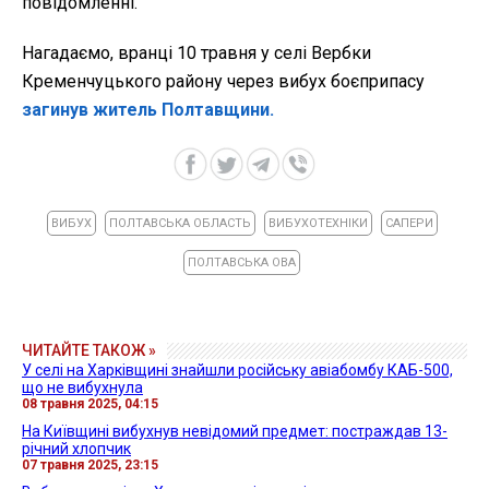
повідомленні.
Нагадаємо, вранці 10 травня у селі Вербки
Кременчуцького району через вибух боєприпасу
загинув житель Полтавщини.
ВИБУХ
ПОЛТАВСЬКА ОБЛАСТЬ
ВИБУХОТЕХНІКИ
САПЕРИ
ПОЛТАВСЬКА ОВА
ЧИТАЙТЕ ТАКОЖ »
У селі на Харківщині знайшли російську авіабомбу КАБ-500,
що не вибухнула
08 травня 2025, 04:15
На Київщині вибухнув невідомий предмет: постраждав 13-
річний хлопчик
07 травня 2025, 23:15