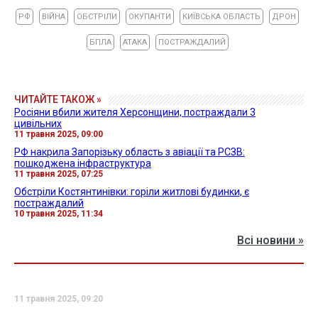
РФ
ВІЙНА
ОБСТРІЛИ
ОКУПАНТИ
КИЇВСЬКА ОБЛАСТЬ
ДРОН
БПЛА
АТАКА
ПОСТРАЖДАЛИЙ
ЧИТАЙТЕ ТАКОЖ »
Росіяни вбили жителя Херсонщини, постраждали 3
цивільних
11 травня 2025, 09:00
РФ накрила Запорізьку область з авіації та РСЗВ:
пошкоджена інфраструктура
11 травня 2025, 07:25
Обстріли Костянтинівки: горіли житлові будинки, є
постраждалий
10 травня 2025, 11:34
Всі новини »
11 травня 2025, 09:20