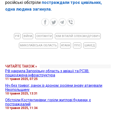
російські обстріли
постраждали троє цивільних,
одна людина загинула.
РФ
ВІЙНА
ОКУПАНТИ
КІМ ВІТАЛІЙ ОЛЕКСАНДРОВИЧ
МИКОЛАЇВСЬКА ОБЛАСТЬ
АТАКА
ППО
ШАХЕД
ЧИТАЙТЕ ТАКОЖ »
РФ накрила Запорізьку область з авіації та РСЗВ:
пошкоджена інфраструктура
11 травня 2025, 07:25
Ніч без тривог, ранок із дроном: росіяни знову атакували
Нікопольщину
10 травня 2025, 13:31
Обстріли Костянтинівки: горіли житлові будинки, є
постраждалий
10 травня 2025, 11:34