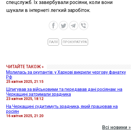
спецслужб. Їх завербували росіяни, коли вони
шукали в інтернеті легкий заробіток.
ПАЛІЇ
ПРОКУРАТУРА
ЧИТАЙТЕ ТАКОЖ »
Молилась за окупантів: у Харкові викрили чергову фанатку
РФ
25 квітня 2025, 21:15
Шпигував за військовими та передавав дані росіянам: на
Черкащині затримали зрадника
23 квітня 2025, 18:12
На Черкащині судитимуть зрадника, який працював на
росіян
16 квітня 2025, 21:20
Всі новини »