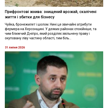
Прифронтові жнива: знищений врожай, скалічені
життя і збитки для бізнесу
Чуйка, бронежилет і шолом. Нині це звичайні атрибути
фермера на Херсонщині. У деяких районах спокійніше, та
чим ближчий Дніпро, який розділяє звільнену праву і
окуповану ліву частину області, тим біль...
31 липня 2026