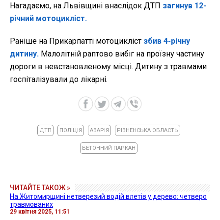
Нагадаємо, на Львівщині внаслідок ДТП
загинув 12-
річний мотоцикліст.
Раніше на Прикарпатті мотоцикліст
збив 4-річну
дитину.
Малолітній раптово вибіг на проїзну частину
дороги в невстановленому місці. Дитину з травмами
госпіталізували до лікарні.
ДТП
ПОЛІЦІЯ
АВАРІЯ
РІВНЕНСЬКА ОБЛАСТЬ
БЕТОННИЙ ПАРКАН
ЧИТАЙТЕ ТАКОЖ »
На Житомирщині нетверезий водій влетів у дерево: четверо
травмованих
29 квітня 2025, 11:51