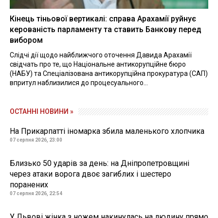
Кінець тіньової вертикалі: справа Арахамії руйнує
керованість парламенту та ставить Банкову перед
вибором
Слідчі дії щодо найближчого оточення Давида Арахамії
свідчать про те, що Національне антикорупційне бюро
(НАБУ) та Спеціалізована антикорупційна прокуратура (САП)
впритул наблизилися до процесуального...
ОСТАННІ НОВИНИ »
На Прикарпатті іномарка збила маленького хлопчика
07 серпня 2026, 23:00
Близько 50 ударів за день: на Дніпропетровщині
через атаки ворога двоє загиблих і шестеро
поранених
07 серпня 2026, 22:54
У Львові жінка з ножем накинулась на людину прямо