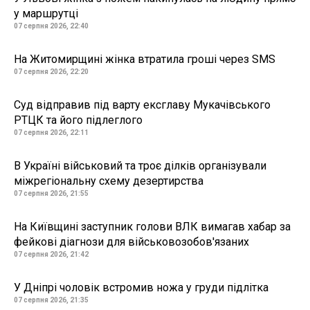
у маршрутці
07 серпня 2026, 22:40
На Житомирщині жінка втратила гроші через SMS
07 серпня 2026, 22:20
Суд відправив під варту ексглаву Мукачівського
РТЦК та його підлеглого
07 серпня 2026, 22:11
В Україні військовий та троє ділків організували
міжрегіональну схему дезертирства
07 серпня 2026, 21:55
На Київщині заступник голови ВЛК вимагав хабар за
фейкові діагнози для військовозобов'язаних
07 серпня 2026, 21:42
У Дніпрі чоловік встромив ножа у груди підлітка
07 серпня 2026, 21:35