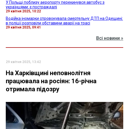
У Польщі поблизу аеропорту перекинувся автобус з
українцями: є постраждалі
29 квітня 2025, 10:22
Водійка іномарки спровокувала смертельну ДТП на Одещині:
в поліції розповіли обставини аварії на трасі
29 квітня 2025, 09:41
Всі новини »
29 квітня 2025, 13:42
На Харківщині неповнолітня
працювала на росіян: 16-річна
отримала підозру