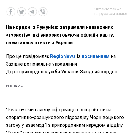
Читайте также
на русском языке
На кордоні з Румунією затримали незаконних
«туристів», які використовуючи офлайн-карту,
намагались втекти з України
Про це повідомляє
RegioNews
із
посиланням
на
Західне регіональне управління
Держприкордонслужби України-Західний кордон.
"Реалізуючи наявну інформацію співробітники
оперативно-розшукового підрозділу Чернівецького
загону у взаємодії з прикордонним нарядом відділу
"Герца" зупинили неподалік державного кордону