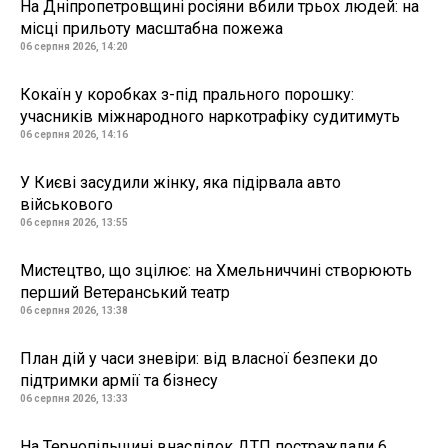
На Дніпропетровщині росіяни вбили трьох людей: на
місці прильоту масштабна пожежа
06 серпня 2026, 14:20
Кокаїн у коробках з-під прального порошку:
учасників міжнародного наркотрафіку судитимуть
06 серпня 2026, 14:16
У Києві засудили жінку, яка підірвала авто
військового
06 серпня 2026, 13:55
Мистецтво, що зцілює: на Хмельниччині створюють
перший Ветеранський театр
06 серпня 2026, 13:38
План дій у часи зневіри: від власної безпеки до
підтримки армії та бізнесу
06 серпня 2026, 13:33
На Тернопільщині внаслідок ДТП постраждали 6