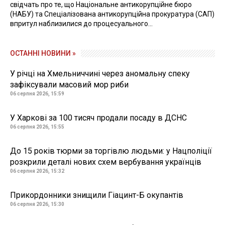
свідчать про те, що Національне антикорупційне бюро
(НАБУ) та Спеціалізована антикорупційна прокуратура (САП)
впритул наблизилися до процесуального...
ОСТАННІ НОВИНИ »
У річці на Хмельниччині через аномальну спеку
зафіксували масовий мор риби
06 серпня 2026, 15:59
У Харкові за 100 тисяч продали посаду в ДСНС
06 серпня 2026, 15:55
До 15 років тюрми за торгівлю людьми: у Нацполіції
розкрили деталі нових схем вербування українців
06 серпня 2026, 15:32
Прикордонники знищили Гіацинт-Б окупантів
06 серпня 2026, 15:30