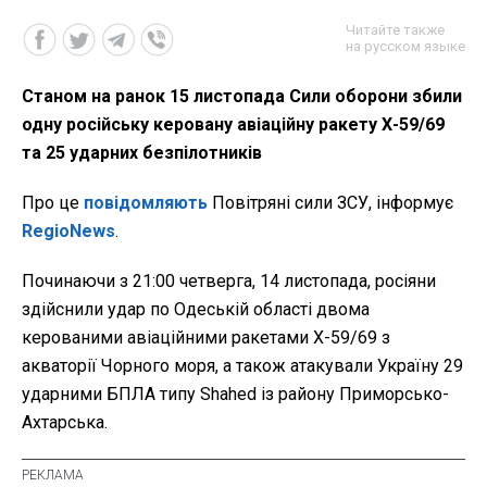
Читайте также
на русском языке
Станом на ранок 15 листопада Сили оборони збили
одну російську керовану авіаційну ракету Х-59/69
та 25 ударних безпілотників
Про це
повідомляють
Повітряні сили ЗСУ, інформує
RegioNews
.
Починаючи з 21:00 четверга, 14 листопада, росіяни
здійснили удар по Одеській області двома
керованими авіаційними ракетами Х-59/69 з
акваторії Чорного моря, а також атакували Україну 29
ударними БПЛА типу Shahed із району Приморсько-
Ахтарська.