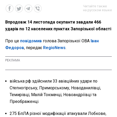
Читайте также
на русском языке
Впродовж 14 листопада окупанти завдали 466
ударів по 12 населених пунктах Запорізької області
Про це
повідомив
голова Запорізької ОВА
Іван
Федоров
, передає
RegioNews
.
війська рф здійснили 33 авіаційних удари по
Степногірську, Приморському, Новоданилівці,
Темирівці, Малій Токмачці, Новоандріївці та
Преображенці.
275 БпЛА різної модифікації атакували Лобкове,