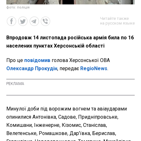
фото: поліція
Читайте также
на русском языке
Впродовж 14 листопада російська армія била по 16
населених пунктах Херсонській області
Про це
повідомив
голова Херсонської ОВА
Олександр Прокудін
, передає
RegioNews
.
Минулої доби під ворожим вогнем та авіаударами
опинилися Антонівка, Садове, Придніпровське,
Комишани, Інженерне, Кізомис, Станіслав,
Велетенське, Ромашкове, Дар'ївка, Берислав,