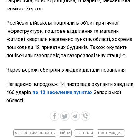
Гаврилівка, Нововоронцовка, Томарине, Михайлівка
та місто Херсон.
Російські військові поцілили в об'єкт критичної
інфраструктури, поштове відділення та магазин;
житлові квартали населених пунктів області, зокрема
пошкодили 12 приватних будинків. Також окупанти
понівечили газопровід та газорозподільчу станцію.
Через ворожі обстріли 5 людей дістали поранення.
Нагадаємо, впродовж 14 листопада окупанти завдали
466 ударів
по 12 населених пунктах
Запорізької
області.
ХЕРСОНСЬКА ОБЛАСТЬ
ВІЙНА
ОБСТРІЛИ
ПОСТРАЖДАЛІ