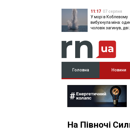
11:17
07 серпня
У морі в Коблевому
вибухнула міна: оди
чоловік загинув, дві
поранені
Головна
Новини
На Півночі Си