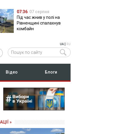
07:36
07 серпня
Під час жнив у полі на
Рівненщині спалахнув
комбайн
|
UA
RU
Відео
Блоги
АЦІЇ »