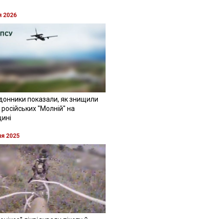
я 2026
донники показали, як знищили
 російських "Молній" на
щині
ня 2025