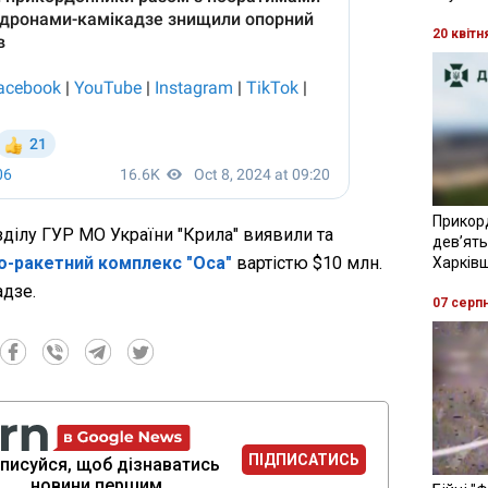
20 квітн
Прикор
зділу ГУР МО України "Крила" виявили та
девʼять
о-ракетний комплекс "Оса"
вартістю $10 млн.
Харків
дзе.
07 серп
ПІДПИСАТИСЬ
писуйся, щоб дізнаватись
новини першим