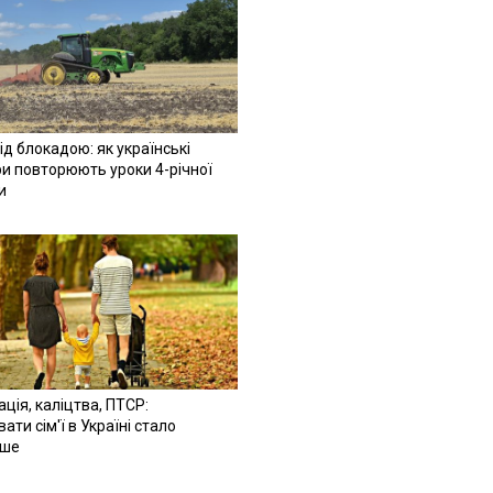
ід блокадою: як українські
и повторюють уроки 4-річної
и
ація, каліцтва, ПТСР:
ати сім'ї в Україні стало
іше