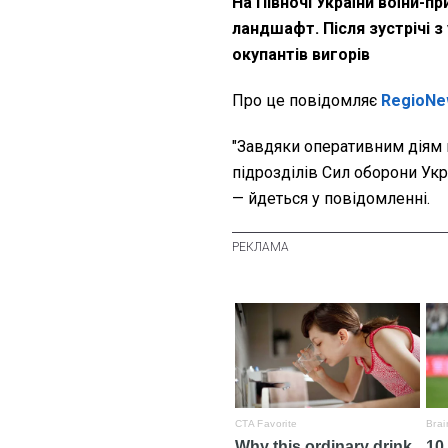
На Півночі України воїни-
ландшафт. Після зустрічі 
окупантів вигорів
Про це повідомляє
RegioNe
"
Завдяки оперативним діям 
підрозділів Сил оборони Укр
— йдеться у повідомленні.