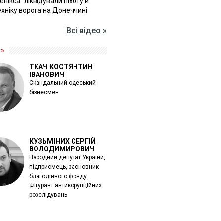
Фенікса" ліквідували піхоту й
хніку ворога на Донеччині
Всі відео »
 »
ТКАЧ КОСТЯНТИН
ІВАНОВИЧ
Скандальний одеський
бізнесмен
КУЗЬМІНИХ СЕРГІЙ
ВОЛОДИМИРОВИЧ
Народний депутат України,
підприємець, засновник
благодійного фонду.
Фігурант антикорупційних
розслідувань