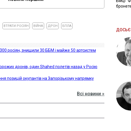
Бійці "
бронете
ВТРАТИ РОСІЯН
ВІЙНА
ДРОН
БПЛА
ДОСЬЄ
1300 росіян, знищили 30 ББМ і майже 50 артсистем
орожих дронів, один Shahed полетів назад у Росію
ення позицій окупантів на Запорізькому напрямку
Всі новини »