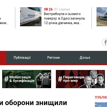
08:26
07 серпня
Вистрибнула з сьомого
н
поверху: в Одесі загинула
 жінки
12-річна дівчинка, яка
приїхала на відпочинок
Публікації
Регіони
Досьє
ПУБЛІК
ли оборони знищили