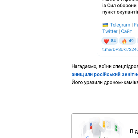
Нагадаємо,
воїни спецпідро
знищили російський зенітн
Його уразили дроном-каміка
Під