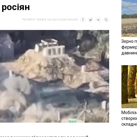
 росіян
Читайте также на русском языке
Зерно п
фермер
давнин
Мобіліз
створюв
складн