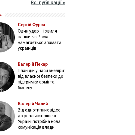
Всі публікації »
»
Сергій Фурса
Один удар – і хвиля
паніки: як Росія
намагається зламати
українців
Валерій Пекар
План дій у часи зневіри:
від власної безпеки до
підтримки армії та
бізнесу
Валерій Чалий
Від однотипних відео
до реальних рішень:
Україні потрібна нова
комунікація влади