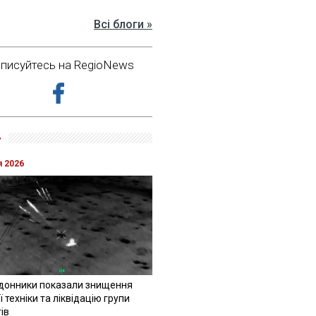
Всі блоги »
дписуйтесь на RegioNews
»
я 2026
донники показали знищення
 техніки та ліквідацію групи
ів