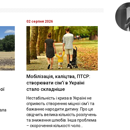
02 серпня 2026
Мобілізація, каліцтва, ПТСР:
створювати сім'ї в Україні
ої
стало складніше
Нестабільність і криза в Україні не
сприяють створенню міцної сім'ї та
бажанню народити дитину. Про це
вала
свідчить велика кількість розлучень
та зниження шлюбів. Інша проблема
– скорочення кількості чоло...