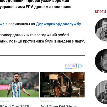
прикордонники підкоригували ворожий
з українськими FPV-дронами «опорник»
БЛОГИ 
ws
з посиланням на
Держприкордонслужбу.
прикордонників та злагодженій роботі
аїни, позиції противника були виведені з ладу",