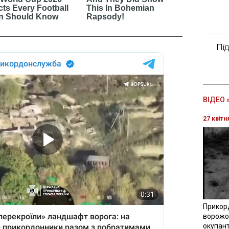
Пі
ВІДЕО 
27 квітн
Прикор
ворожої
окупант