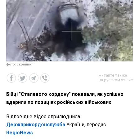
фото: скріншот
Читайте также
на русском языке
Бійці "Сталевого кордону" показали, як успішно
вдарили по позиціях російських військових
Відповідне відео оприлюднила
Держприкордонслужба
України, передає
RegioNews
.