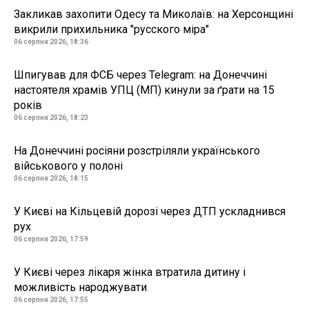
Закликав захопити Одесу та Миколаїв: на Херсонщині
викрили прихильника "русского міра"
06 серпня 2026, 18:36
Шпигував для ФСБ через Telegram: на Донеччині
настоятеля храмів УПЦ (МП) кинули за ґрати на 15
років
06 серпня 2026, 18:23
На Донеччині росіяни розстріляли українського
військового у полоні
06 серпня 2026, 18:15
У Києві на Кільцевій дорозі через ДТП ускладнився
рух
06 серпня 2026, 17:59
У Києві через лікаря жінка втратила дитину і
можливість народжувати
06 серпня 2026, 17:55