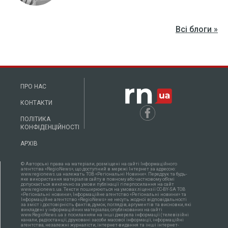
Всі блоги »
ПРО НАС
КОНТАКТИ
ПОЛІТИКА
КОНФІДЕНЦІЙНОСТІ
АРХІВ
© Авторські права на матеріали, розміщені на сайті Інформаційного
агентства «RegioNews», що доступний в мережі Інтернет за адресою:
www.regionews.ua належать ТОВ «Регіональні Новини». Передрук та будь-
яке використання матеріалів сайту в повному або частковому об'ємі
допускається виключно за умови публікації гіперпосилання на сайт
www.regionews.ua. Тексти поширюються нa умовах ліцензії CC-BY-SA ТОВ
«Регіональні новини», Інформаційне агентство «Регіональні новини» та
Інформаційне агентство «RegioNews» не несуть жодної відповідальності
за зміст і достовірність фактів, думок, поглядів, аргументів та висновки, які
викладені у інформаційних матеріалах, опублікованих на сайті
www.RegioNews.ua з посиланням на інші джерела інформації (телевізійні
канали, радіостанції, друковані засоби масової інформації, інформаційні
агентства, незалежні журналісти, інтернет-видання та інші інтернет-