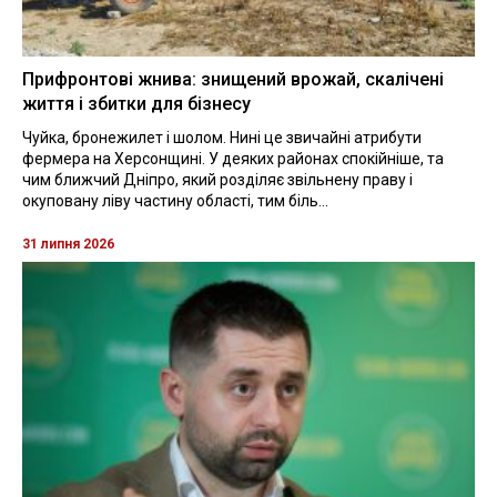
Прифронтові жнива: знищений врожай, скалічені
життя і збитки для бізнесу
Чуйка, бронежилет і шолом. Нині це звичайні атрибути
фермера на Херсонщині. У деяких районах спокійніше, та
чим ближчий Дніпро, який розділяє звільнену праву і
окуповану ліву частину області, тим біль...
31 липня 2026