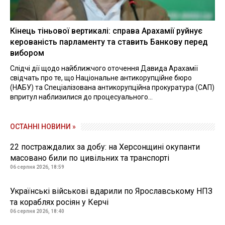
Кінець тіньової вертикалі: справа Арахамії руйнує
керованість парламенту та ставить Банкову перед
вибором
Слідчі дії щодо найближчого оточення Давида Арахамії
свідчать про те, що Національне антикорупційне бюро
(НАБУ) та Спеціалізована антикорупційна прокуратура (САП)
впритул наблизилися до процесуального...
ОСТАННІ НОВИНИ »
22 постраждалих за добу: на Херсонщині окупанти
масовано били по цивільних та транспорті
06 серпня 2026, 18:59
Українські військові вдарили по Ярославському НПЗ
та кораблях росіян у Керчі
06 серпня 2026, 18:40