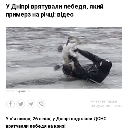
У Дніпрі врятували лебедя, який
примерз на річці: відео
фото: скріншот
Читайте также
на русском языке
У пʼятницю, 26 січня, у Дніпрі водолази ДСНС
врятували лебедя на кризі