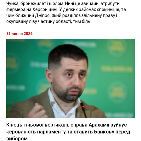
Чуйка, бронежилет і шолом. Нині це звичайні атрибути
фермера на Херсонщині. У деяких районах спокійніше, та
чим ближчий Дніпро, який розділяє звільнену праву і
окуповану ліву частину області, тим біль...
31 липня 2026
Кінець тіньової вертикалі: справа Арахамії руйнує
керованість парламенту та ставить Банкову перед
вибором