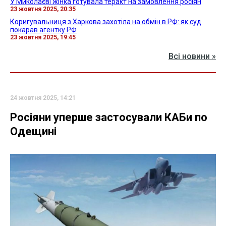
У Миколаєві жінка готувала теракт на замовлення росіян
23 жовтня 2025, 20:35
Коригувальниця з Харкова захотіла на обмін в РФ: як суд
покарав агентку РФ
23 жовтня 2025, 19:45
Всі новини »
24 жовтня 2025, 14:21
Росіяни уперше застосували КАБи по
Одещині