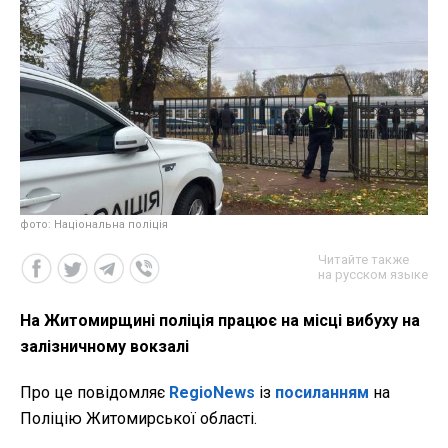
фото: Національна поліція
Читайте также
на русском языке
На Житомирщині поліція працює на місці вибуху на
залізничному вокзалі
Про це повідомляє
RegioNews
із
посиланням
на
Поліцію Житомирської області.