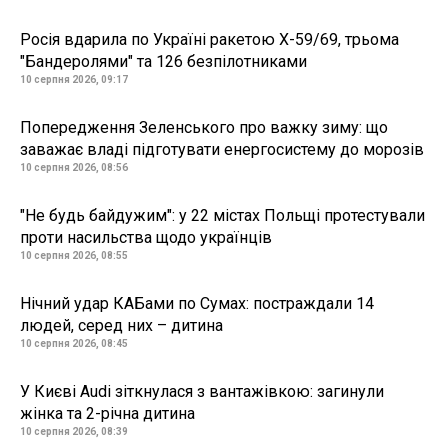
Росія вдарила по Україні ракетою Х-59/69, трьома
"Бандеролями" та 126 безпілотниками
10 серпня 2026, 09:17
Попередження Зеленського про важку зиму: що
заважає владі підготувати енергосистему до морозів
10 серпня 2026, 08:56
"Не будь байдужим": у 22 містах Польщі протестували
проти насильства щодо українців
10 серпня 2026, 08:55
Нічний удар КАБами по Сумах: постраждали 14
людей, серед них – дитина
10 серпня 2026, 08:45
У Києві Audi зіткнулася з вантажівкою: загинули
жінка та 2-річна дитина
10 серпня 2026, 08:39