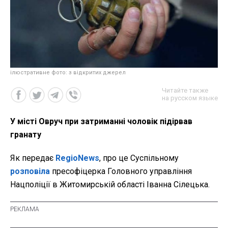
ілюстративне фото: з відкритих джерел
Читайте также
на русском языке
У місті Овруч при затриманні чоловік підірвав
гранату
Як передає
RegioNews
, про це Суспільному
розповіла
пресофіцерка Головного управління
Нацполіції в Житомирській області Іванна Сілецька.