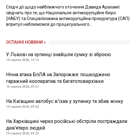
Слідчі дії щодо найближчого оточення Давида Арахамії
свідчать про те, що Національне антикорупційне бюро
(НАБУ) та Спеціалізована антикорупційна прокуратура (САП)
впритул наблизилися до процесуального...
ОСТАННІ НОВИНИ »
У Львові на зупинці знайшли сумку зі зброєю
10 серпня 2026, 10:13
Нічна атака БпЛА на Запоріжжя: пошкоджено
гаражний кооператив та багатоповерхівки
10 серпня 2026, 09:57
На Київщині автобус в'їхав у зупинку та збив жінку
10 серпня 2026, 09:42
На Харківщині через російські обстріли постраждали
дев'ятеро людей
10 серпня 2026, 09:23