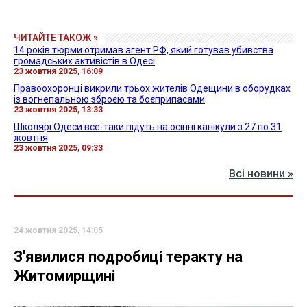
ЧИТАЙТЕ ТАКОЖ »
14 років тюрми отримав агент РФ, який готував убивства
громадських активістів в Одесі
23 жовтня 2025, 16:09
Правоохоронці викрили трьох жителів Одещини в оборудках
із вогнепальною зброєю та боєприпасами
23 жовтня 2025, 13:33
Школярі Одеси все-таки підуть на осінні канікули з 27 по 31
жовтня
23 жовтня 2025, 09:33
Всі новини »
24 жовтня 2025, 14:05
З'явилися подробиці теракту на
Житомирщині