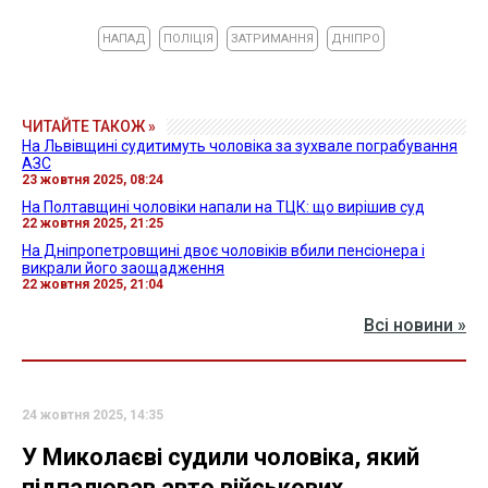
НАПАД
ПОЛІЦІЯ
ЗАТРИМАННЯ
ДНІПРО
ЧИТАЙТЕ ТАКОЖ »
На Львівщині судитимуть чоловіка за зухвале пограбування
АЗС
23 жовтня 2025, 08:24
На Полтавщині чоловіки напали на ТЦК: що вирішив суд
22 жовтня 2025, 21:25
На Дніпропетровщині двоє чоловіків вбили пенсіонера і
викрали його заощадження
22 жовтня 2025, 21:04
Всі новини »
24 жовтня 2025, 14:35
У Миколаєві судили чоловіка, який
підпалював авто військових