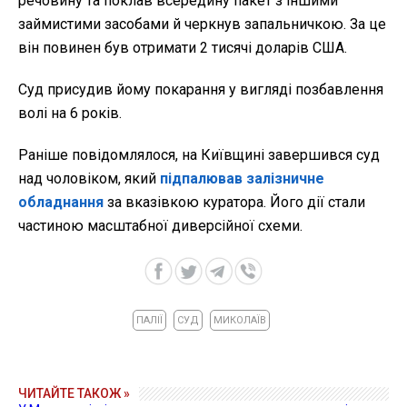
речовину та поклав всередину пакет з іншими
займистими засобами й черкнув запальничкою. За це
він повинен був отримати 2 тисячі доларів США.
Суд присудив йому покарання у вигляді позбавлення
волі на 6 років.
Раніше повідомлялося, на Київщині завершився суд
над чоловіком, який
підпалював залізничне
обладнання
за вказівкою куратора. Його дії стали
частиною масштабної диверсійної схеми.
ПАЛІЇ
СУД
МИКОЛАЇВ
ЧИТАЙТЕ ТАКОЖ »