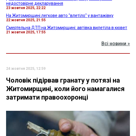
недостовірне декларування
23 жовтня 2025, 22:22
На Житомирщині легкове авто "влетіло" у вантажівку
22 жовтня 2025, 21:55
Смертельна ДТП на Житомирщині: автівка вилетіла в кювет
21 жовтня 2025, 17:55
Всі новини »
24 жовтня 2025, 12:59
Чоловік підірвав гранату у потязі на
Житомирщині, коли його намагалися
затримати правоохоронці