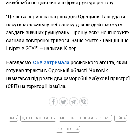
авіабомби по цивільній інфраструктурі регіону.
"Це нова серйозна загроза для Одещини. Такі удари
несуть колосальну небезпеку для людей і можуть
завдати значних руйнувань. Прошу всіх! Не ігноруйте
сигнали повітряної тривоги. Ваше життя - найцінніше.
І вірте в ЗСУ!", – написав Кіпер.
Нагадаємо,
СБУ затримала
російського агента, який
готував теракти в Одеській області. Чоловік
намагався підірвати два саморобні вибухові пристрої
(СВП) на території Ізмаїла.
КАБ
ОДЕСЬКА ОБЛАСТЬ
КІПЕР ОЛЕГ ОЛЕКСАНДРОВИЧ
ВІЙНА
РФ
ОДЕСА