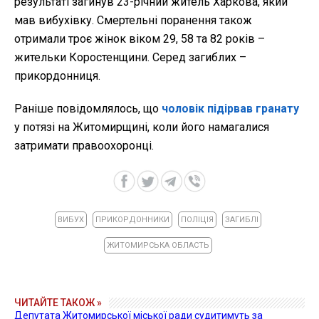
результаті загинув 23-річний житель Харкова, який
мав вибухівку. Смертельні поранення також
отримали троє жінок віком 29, 58 та 82 років –
жительки Коростенщини. Серед загиблих –
прикордонниця.
Раніше повідомлялось, що
чоловік підірвав гранату
у потязі на Житомирщині, коли його намагалися
затримати правоохоронці.
ВИБУХ
ПРИКОРДОННИКИ
ПОЛІЦІЯ
ЗАГИБЛІ
ЖИТОМИРСЬКА ОБЛАСТЬ
ЧИТАЙТЕ ТАКОЖ »
Депутата Житомирської міської ради судитимуть за