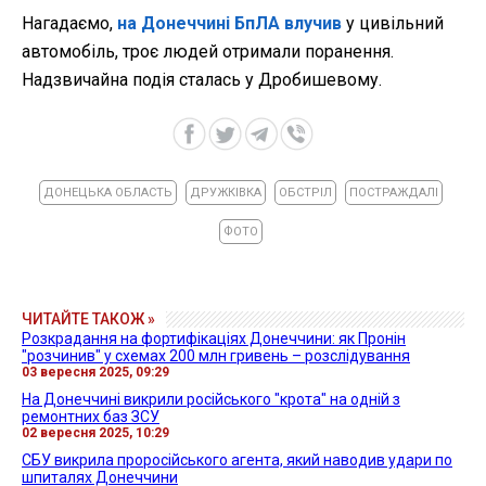
Нагадаємо,
на Донеччині БпЛА влучив
у цивільний
автомобіль, троє людей отримали поранення.
Надзвичайна подія сталась у Дробишевому.
ДОНЕЦЬКА ОБЛАСТЬ
ДРУЖКІВКА
ОБСТРІЛ
ПОСТРАЖДАЛІ
ФОТО
ЧИТАЙТЕ ТАКОЖ »
Розкрадання на фортифікаціях Донеччини: як Пронін
"розчинив" у схемах 200 млн гривень – розслідування
03 вересня 2025, 09:29
На Донеччині викрили російського "крота" на одній з
ремонтних баз ЗСУ
02 вересня 2025, 10:29
СБУ викрила проросійського агента, який наводив удари по
шпиталях Донеччини