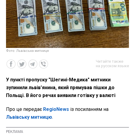
Фото: Львівська митниця
Читайте также
на русском языке
У пункті пропуску "Шегині-Медика" митники
зупинили львів’янина, який прямував пішки до
Польщі. В його речах виявили готівку у валюті
Про це передає
RegioNews
із посиланням на
Львівську митницю
.