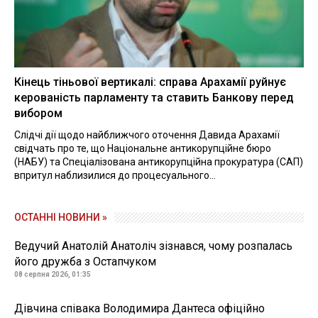
Кінець тіньової вертикалі: справа Арахамії руйнує
керованість парламенту та ставить Банкову перед
вибором
Слідчі дії щодо найближчого оточення Давида Арахамії
свідчать про те, що Національне антикорупційне бюро
(НАБУ) та Спеціалізована антикорупційна прокуратура (САП)
впритул наблизилися до процесуального...
ОСТАННІ НОВИНИ »
Ведучий Анатолій Анатоліч зізнався, чому розпалась
його дружба з Остапчуком
08 серпня 2026, 01:35
Дівчина співака Володимира Дантеса офіційно