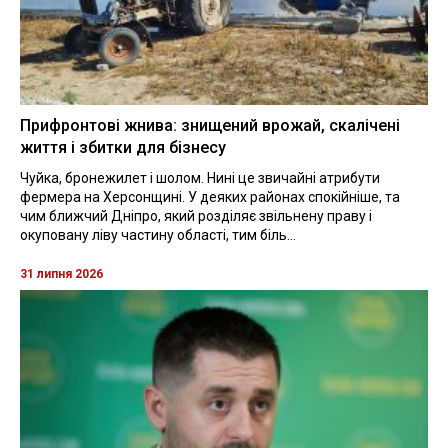
Прифронтові жнива: знищений врожай, скалічені
життя і збитки для бізнесу
Чуйка, бронежилет і шолом. Нині це звичайні атрибути
фермера на Херсонщині. У деяких районах спокійніше, та
чим ближчий Дніпро, який розділяє звільнену праву і
окуповану ліву частину області, тим біль...
31 липня 2026