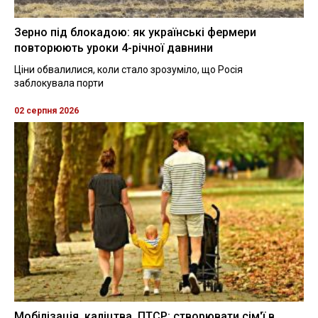
Зерно під блокадою: як українські фермери
повторюють уроки 4-річної давнини
Ціни обвалилися, коли стало зрозуміло, що Росія
заблокувала порти
02 серпня 2026
Мобілізація, каліцтва, ПТСР: створювати сім'ї в