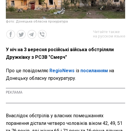
фото: Донецька обласна прокуратура
Читайте также
на русском языке
У ніч на 3 вересня російські війська обстріляли
Дружківку з РСЗВ "Смерч"
Про це повідомляє
RegioNews
із
посиланням
на
Донецьку обласну прокуратуру.
Внаслідок обстрілів у власних помешканнях
поранення дістали четверо чоловіків віком 42, 49, 51
та 76 років, дві жінки 65 і 71 року та 16-річна дівчина.