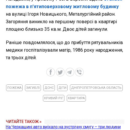
пожежа в п'ятиповерховому житловому будинку
на вулиці Ігоря Новицького, Металургійний район.
Загоряння виникло на першому поверсі в квартирі
площею близько 35 кв.м. Двоє дітей загинули.
Раніше повдомлялося, що до прибуття рятувальників
медики госпіталізували матір, 1986 року народження,
та трьох дітей.
ПОЖЕЖА
ЗАГИБЛІ
ДСНС
ДІТИ
ДНІПРОПЕТРОВСЬКА ОБЛАСТЬ
КРИВИЙ РІГ
КВАРТИРА
ЧИТАЙТЕ ТАКОЖ »
На Черкащині авто виїхало на зустрічну смугу – три людини