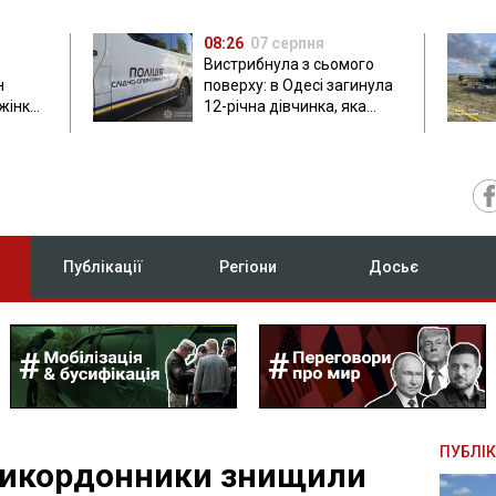
08:26
07 серпня
Вистрибнула з сьомого
н
поверху: в Одесі загинула
 жінки
12-річна дівчинка, яка
приїхала на відпочинок
Публікації
Регіони
Досьє
ПУБЛІК
рикордонники знищили