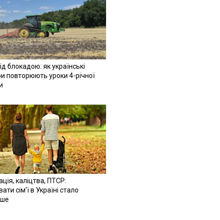
ід блокадою: як українські
и повторюють уроки 4-річної
и
ація, каліцтва, ПТСР:
ати сім'ї в Україні стало
іше