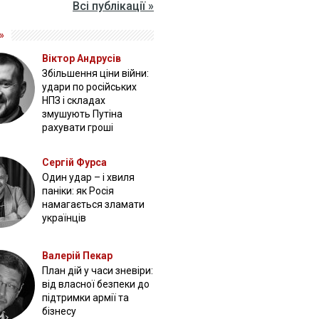
Всі публікації »
»
Віктор Андрусів
Збільшення ціни війни:
удари по російських
НПЗ і складах
змушують Путіна
рахувати гроші
Сергій Фурса
Один удар – і хвиля
паніки: як Росія
намагається зламати
українців
Валерій Пекар
План дій у часи зневіри:
від власної безпеки до
підтримки армії та
бізнесу