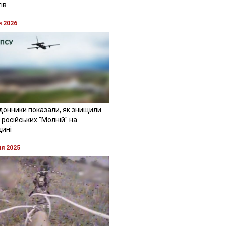
ів
я 2026
донники показали, як знищили
 російських "Молній" на
щині
ня 2025