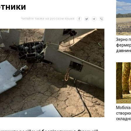
отники
Читайте также на русском языке
Зерно п
фермер
давнин
Мобіліз
створюв
складн