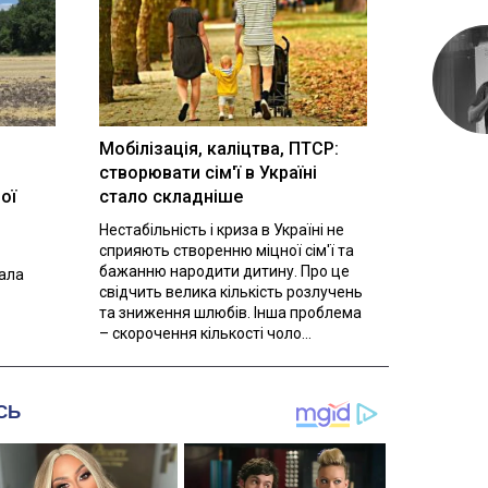
Мобілізація, каліцтва, ПТСР:
створювати сім'ї в Україні
ої
стало складніше
Нестабільність і криза в Україні не
сприяють створенню міцної сім'ї та
бажанню народити дитину. Про це
вала
свідчить велика кількість розлучень
та зниження шлюбів. Інша проблема
– скорочення кількості чоло...