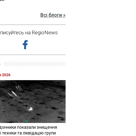
Всі блоги »
дписуйтесь на RegioNews
»
я 2026
донники показали знищення
 техніки та ліквідацію групи