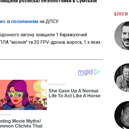
знищили російські безпілотники в Сумській
БЛОГИ 
ws
із
посиланням
на ДПСУ.
ордонного загону знищили 1 баражуючий
ПЛА "молнія" та 20 FPV-дронів ворога, 1 з яких