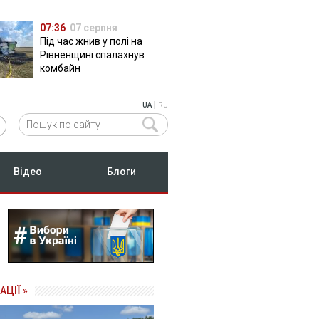
07:36
07 серпня
Під час жнив у полі на
Рівненщині спалахнув
комбайн
|
UA
RU
Відео
Блоги
АЦІЇ »