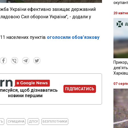
окупант
жба України ефективно захищає державний
20 квітн
ладовою Сил оборони України", - додали у
 11 населених пунктів
оголосили обов’язкову
Прикор
девʼять
Харків
07 серп
ПІДПИСАТИСЬ
писуйся, щоб дізнаватись
новини першим
ТЬ
СУМЩИНА
ДПСУ
БЕЗПІЛОТНИКИ