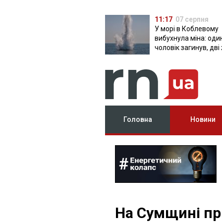
11:17
07 серпня
У морі в Коблевому
вибухнула міна: оди
чоловік загинув, дві
поранені
Головна
Новини
На Сумщині п