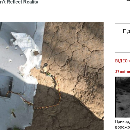
Пі
ВІДЕО 
27 квітн
Прикор
ворожої