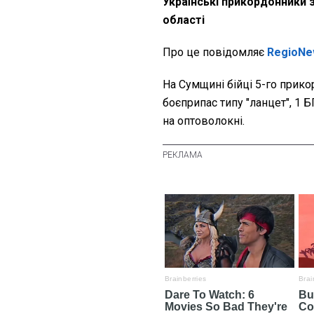
Українські прикордонники 
області
Про це повідомляє
RegioNe
На Сумщині бійці 5-го прик
боєприпас типу "ланцет", 1 Б
на оптоволокні.