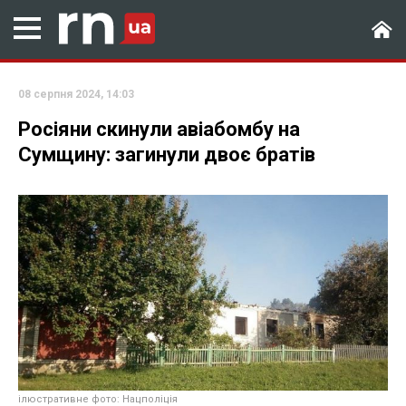
08 серпня 2024, 14:03
Росіяни скинули авіабомбу на
Сумщину: загинули двоє братів
ілюстративне фото: Нацполіція