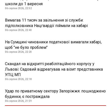
школи до 1 вересня
06 серпня 2026, 22:52
Вимагав 11 тисяч за звільнення зі служби:
підполковника Нацгвардії піймали на хабарі
06 серпня 2026, 22:40
На Сумщині чиновники податкової вимагали хабарі,
щоб "не було проблем"
06 серпня 2026, 22:20
Скандал на відкритті реабілітаційного корпусу у
Львові: Садовий відреагував на візит представника
УПЦ МП
06 серпня 2026, 22:18
Удар по приватному сектору Запоріжжя: пошкоджено
будинки, є постраждала
06 серпня 2026, 21:59