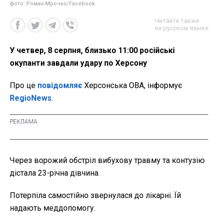
фото: Роман Мрочко/Facebook
Читайте также
на русском языке
У четвер, 8 серпня, близько 11:00 російські
окупанти завдали удару по Херсону
Про це
повідомляє
Херсонська ОВА, інформує
RegioNews
.
Через ворожий обстріл вибухову травму та контузію
дістала 23-річна дівчина.
Потерпіла самостійно звернулася до лікарні. Їй
надають меддопомогу.