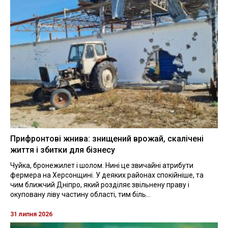
Прифронтові жнива: знищений врожай, скалічені
життя і збитки для бізнесу
Чуйка, бронежилет і шолом. Нині це звичайні атрибути
фермера на Херсонщині. У деяких районах спокійніше, та
чим ближчий Дніпро, який розділяє звільнену праву і
окуповану ліву частину області, тим біль...
31 липня 2026