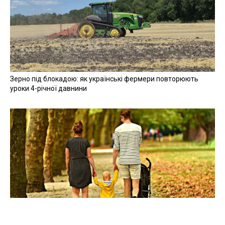
Зерно під блокадою: як українські фермери повторюють
уроки 4-річної давнини
Мобілізація, каліцтва, ПТСР: створювати сім'ї в Україні стало