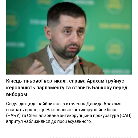
Кінець тіньової вертикалі: справа Арахамії руйнує
керованість парламенту та ставить Банкову перед
вибором
Слідчі дії щодо найближчого оточення Давида Арахамії
свідчать про те, що Національне антикорупційне бюро
(НАБУ) та Спеціалізована антикорупційна прокуратура (САП)
впритул наблизилися до процесуального...