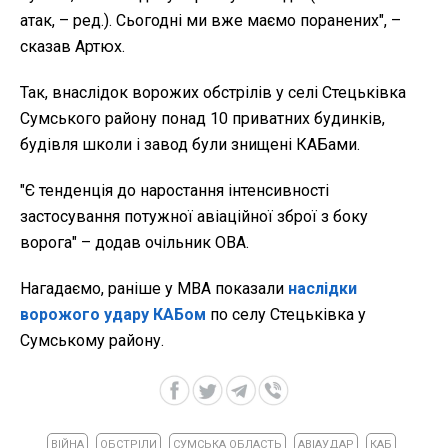
атак, – ред.). Сьогодні ми вже маємо поранених", –
сказав Артюх.
Так, внаслідок ворожих обстрілів у селі Стецьківка
Сумського району понад 10 приватних будинків,
будівля школи і завод були знищені КАБами.
"Є тенденція до наростання інтенсивності
застосування потужної авіаційної зброї з боку
ворога" – додав очільник ОВА.
Нагадаємо, раніше у МВА показали
наслідки
ворожого удару КАБом
по селу Стецьківка у
Сумському району.
ВІЙНА
ОБСТРІЛИ
СУМСЬКА ОБЛАСТЬ
АВІАУДАР
КАБ