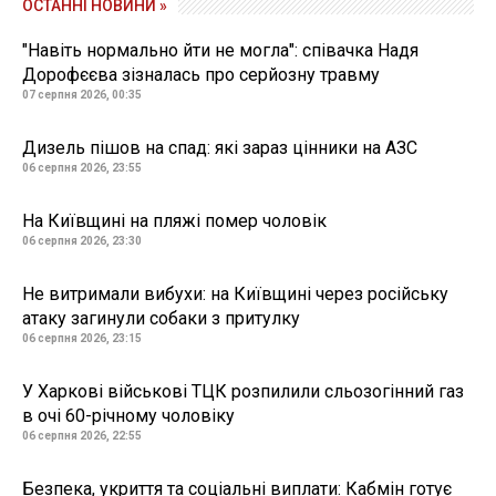
ОСТАННІ НОВИНИ »
"Навіть нормально йти не могла": співачка Надя
Дорофєєва зізналась про серйозну травму
07 серпня 2026, 00:35
Дизель пішов на спад: які зараз цінники на АЗС
06 серпня 2026, 23:55
На Київщині на пляжі помер чоловік
06 серпня 2026, 23:30
Не витримали вибухи: на Київщині через російську
атаку загинули собаки з притулку
06 серпня 2026, 23:15
У Харкові військові ТЦК розпилили сльозогінний газ
в очі 60-річному чоловіку
06 серпня 2026, 22:55
Безпека, укриття та соціальні виплати: Кабмін готує