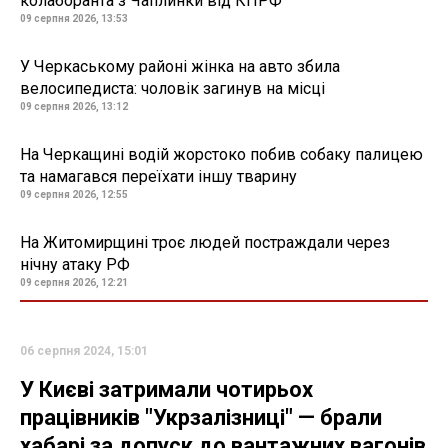
колаборанта з Чаплинки від КПРФ
09 серпня 2026, 13:53
У Черкаському районі жінка на авто збила
велосипедиста: чоловік загинув на місці
09 серпня 2026, 13:12
На Черкащині водій жорстоко побив собаку палицею
та намагався переїхати іншу тварину
09 серпня 2026, 12:55
На Житомирщині троє людей постраждали через
нічну атаку РФ
09 серпня 2026, 12:21
06 серпня 2024, 15:01
У Києві затримали чотирьох
працівників "Укрзалізниці" — брали
хабарі за допуск до вантажних вагонів