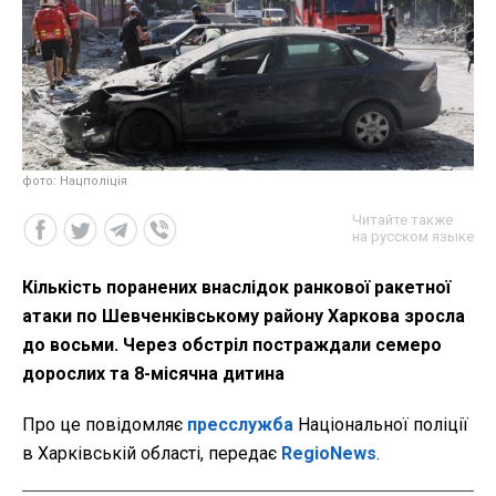
фото: Нацполіція
Читайте также
на русском языке
Кількість поранених внаслідок ранкової ракетної
атаки по Шевченківському району Харкова зросла
до восьми. Через обстріл постраждали семеро
дорослих та 8-місячна дитина
Про це повідомляє
пресслужба
Національної поліції
в Харківській області, передає
RegioNews
.