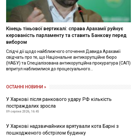
Кінець тіньової вертикалі: справа Арахамії руйнує
керованість парламенту та ставить Банкову перед
вибором
Слідчі дії щодо найближчого оточення Давида Арахамії
свідчать про те, що Національне антикорупційне бюро
(НАБУ) та Спеціалізована антикорупційна прокуратура (САП)
впритул наблизилися до процесуального...
ОСТАННІ НОВИНИ »
У Харкові після ранкового удару РФ кількість
постраждалих зросла
09 серпня 2026, 16:45
У Харкові надзвичайники врятували кота Барні з
пошкодженого обстрілом будинку