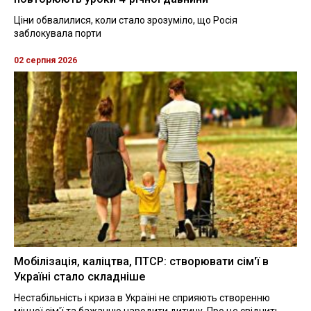
Ціни обвалилися, коли стало зрозуміло, що Росія
заблокувала порти
02 серпня 2026
Мобілізація, каліцтва, ПТСР: створювати сім'ї в
Україні стало складніше
Нестабільність і криза в Україні не сприяють створенню
міцної сім'ї та бажанню народити дитину. Про це свідчить