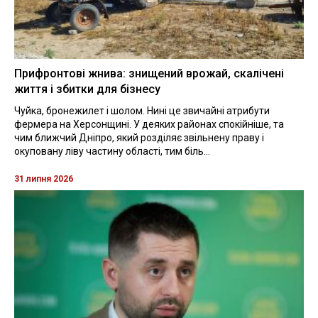
Прифронтові жнива: знищений врожай, скалічені
життя і збитки для бізнесу
Чуйка, бронежилет і шолом. Нині це звичайні атрибути
фермера на Херсонщині. У деяких районах спокійніше, та
чим ближчий Дніпро, який розділяє звільнену праву і
окуповану ліву частину області, тим біль...
31 липня 2026