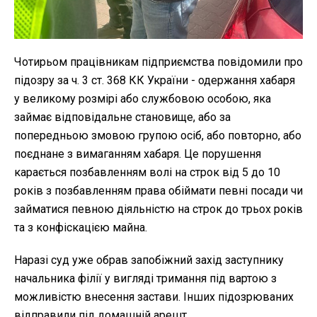
Чотирьом працівникам підприємства повідомили про
підозру за ч. 3 ст. 368 КК України - одержання хабаря
у великому розмірі або службовою особою, яка
займає відповідальне становище, або за
попередньою змовою групою осіб, або повторно, або
поєднане з вимаганням хабаря. Це порушення
карається позбавленням волі на строк від 5 до 10
років з позбавленням права обіймати певні посади чи
займатися певною діяльністю на строк до трьох років
та з конфіскацією майна.
Наразі суд уже обрав запобіжний захід заступнику
начальника філії у вигляді тримання під вартою з
можливістю внесення застави. Інших підозрюваних
відправили під домашній арешт.