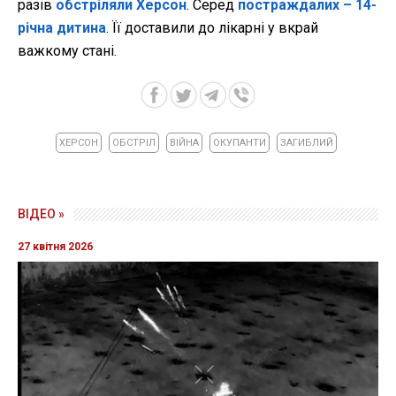
разів
обстріляли Херсон
. Серед
постраждалих – 14-
річна дитина
. Її доставили до лікарні у вкрай
важкому стані.
ХЕРСОН
ОБСТРІЛ
ВІЙНА
ОКУПАНТИ
ЗАГИБЛИЙ
ВІДЕО »
27 квітня 2026