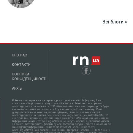
Всі блоги »
ПРО НАС
КОНТАКТИ
ПОЛІТИКА
КОНФІДЕНЦІЙНОСТІ
АРХІВ
© Авторські права на матеріали, розміщені на сайті Інформаційного
агентства «RegioNews», що доступний в мережі Інтернет за адресою:
www.regionews.ua належать ТОВ «Регіональні Новини». Передрук та будь-
яке використання матеріалів сайту в повному або частковому об'ємі
допускається виключно за умови публікації гіперпосилання на сайт
www.regionews.ua. Тексти поширюються нa умовах ліцензії CC-BY-SA ТОВ
«Регіональні новини», Інформаційне агентство «Регіональні новини» та
Інформаційне агентство «RegioNews» не несуть жодної відповідальності
за зміст і достовірність фактів, думок, поглядів, аргументів та висновки, які
викладені у інформаційних матеріалах, опублікованих на сайті
www.RegioNews.ua з посиланням на інші джерела інформації (телевізійні