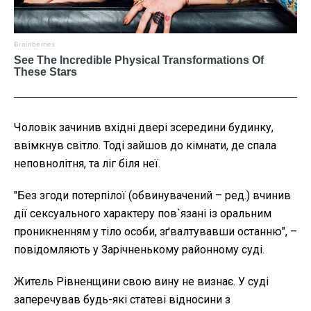
Чоловік зачинив вхідні двері зсередини будинку,
ввімкнув світло. Тоді зайшов до кімнати, де спала
неповнолітня, та ліг біля неї.
"Без згоди потерпілої (обвинувачений – ред.) вчинив
дії сексуального характеру пов`язані із оральним
проникненням у тіло особи, зґвалтувавши останню", –
повідомляють у Зарічненькому районному суді.
Житель Рівненщини свою вину не визнає. У суді
заперечував будь-які статеві відносини з