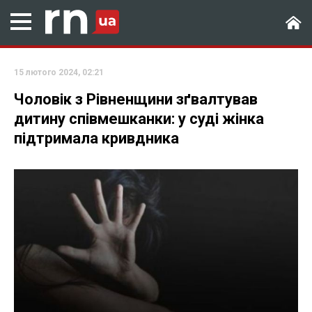
15 лютого 2024, 02:21
Чоловік з Рівненщини зґвалтував
дитину співмешканки: у суді жінка
підтримала кривдника