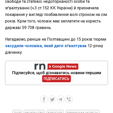
свободи та статевої недоторканості особи та
зґвалтуванні (ч.3 ст.152 КК України) й призначила
покарання у вигляді позбавлення волі строком на сім
років. Крім того, чоловік має заплатити на користь
державі 59 738 гривень.
Нагадаємо, раніше на Полтавщині до 15 років тюрми
засудили чоловіка, який двічі зґвалтував
12-річну
дівчинку.
Підписуйся, щоб дізнаватись новини першим
ПІДПИСАТИСЬ
ДІТИ
НАСИЛЬСТВО
АЛКОГОЛЬ
РІВНЕНСЬКА ОБЛАСТЬ