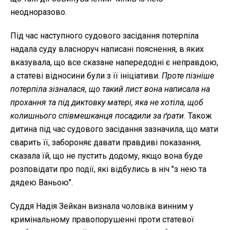
неодноразово.
Під час наступного судового засідання потерпіла
надала суду власноруч написані пояснення, в яких
вказувала, що все сказане напередодні є неправдою,
а статеві відносини були з її ініціативи.
Проте пізніше
потерпіла зізналася, що такий лист вона написала на
прохання та під диктовку матері, яка не хотіла, щоб
колишнього співмешканця посадили за ґрати.
Також
дитина під час судового засідання зазначила, що мати
сварить її, забороняє давати правдиві показання,
сказала їй, що не пустить додому, якщо вона буде
розповідати про події, які відбулись в ніч "з нею та
дядею Ваньою".
Суддя Надія Зейкан визнала чоловіка винним у
кримінальному правопорушенні проти статевої