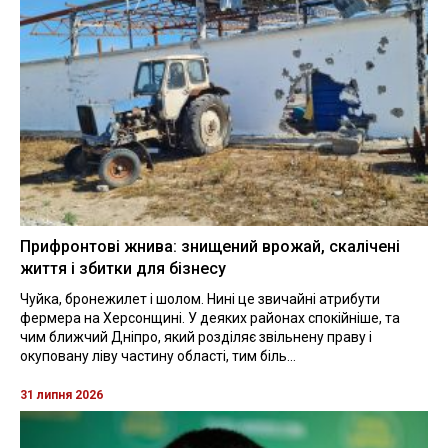
Прифронтові жнива: знищений врожай, скалічені
життя і збитки для бізнесу
Чуйка, бронежилет і шолом. Нині це звичайні атрибути
фермера на Херсонщині. У деяких районах спокійніше, та
чим ближчий Дніпро, який розділяє звільнену праву і
окуповану ліву частину області, тим біль...
31 липня 2026