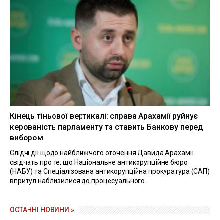
Кінець тіньової вертикалі: справа Арахамії руйнує
керованість парламенту та ставить Банкову перед
вибором
Слідчі дії щодо найближчого оточення Давида Арахамії
свідчать про те, що Національне антикорупційне бюро
(НАБУ) та Спеціалізована антикорупційна прокуратура (САП)
впритул наблизилися до процесуального...
ОСТАННІ НОВИНИ »