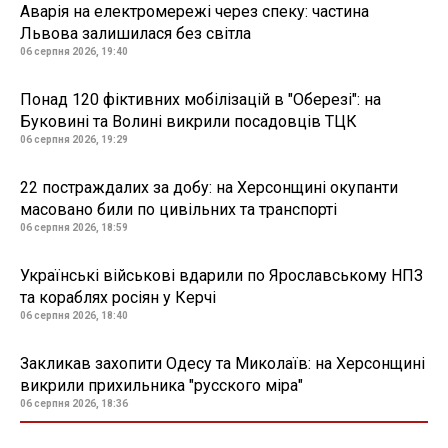
Аварія на електромережі через спеку: частина
Львова залишилася без світла
06 серпня 2026, 19:40
Понад 120 фіктивних мобілізацій в "Оберезі": на
Буковині та Волині викрили посадовців ТЦК
06 серпня 2026, 19:29
22 постраждалих за добу: на Херсонщині окупанти
масовано били по цивільних та транспорті
06 серпня 2026, 18:59
Українські військові вдарили по Ярославському НПЗ
та кораблях росіян у Керчі
06 серпня 2026, 18:40
Закликав захопити Одесу та Миколаїв: на Херсонщині
викрили прихильника "русского міра"
06 серпня 2026, 18:36