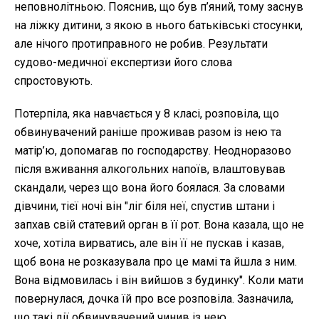
неповнолітньою. Пояснив, що був п’яний, тому заснув
на ліжку дитини, з якою в нього батьківські стосунки,
але нічого протиправного не робив. Результати
судово-медичної експертизи його слова
спростовують.
Потерпіла, яка навчається у 8 класі, розповіла, що
обвинувачений раніше проживав разом із нею та
матір’ю, допомагав по господарству. Неодноразово
після вживання алкогольних напоїв, влаштовував
скандали, через що вона його боялася. За словами
дівчини, тієї ночі він "ліг біля неї, спустив штани і
запхав свій статевий орган в її рот. Вона казала, що не
хоче, хотіла вирватись, але він її не пускав і казав,
щоб вона не розказувала про це мамі та йшла з ним.
Вона відмовилась і він вийшов з будинку". Коли мати
повернулася, дочка їй про все розповіла. Зазначила,
що такі дії обвинувачений чинив із нею