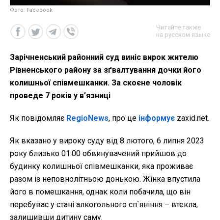
Фото: Facebook
Читайте также
на русском языке
Зарічненський районний суд виніс вирок жителю
Рівненського району за зґвалтування дочки його
колишньої співмешканки. За скоєне чоловік
проведе 7 років у в’язниці
Як повідомляє
RegioNews
, про це
інформує
zaxid.net.
Як вказано у вироку суду від 8 лютого, 6 липня 2023
року близько 01:00 обвинувачений прийшов до
будинку колишньої співмешканки, яка проживає
разом із неповнолітньою донькою. Жінка впустила
його в помешкання, однак коли побачила, що він
перебуває у стані алкогольного сп`яніння – втекла,
залишивши дитину саму.