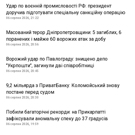
Удар по воєнній промисловості РФ: президент
доручив підготувати спеціальну санкційну операцію
06 серпня 2026, 21:22
Масований терор Дніпропетровщини: 5 загиблих, 6
поранених і майже 60 ворожих атак за добу
06 серпня 2026, 20:56
Ворожий удар по Павлограду: знищено депо
"Укрпошти", загинули дві співробітниці
06 серпня 2026, 20:45
9,2 мільярда з ПриватБанку: Коломойський знову
постане перед судом
06 серпня 2026, 20:30
Побили багаторічні рекорди: на Прикарпатті
зафіксували аномальну спеку до 37 градусів
06 серпня 2026, 19:59