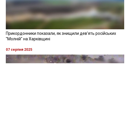
Прикордонники показали, як знищили девʼять російських
"Молній" на Харківщині
07 серпня 2025
Бійці "Фенікса" ліквідували піхоту й бронетехніку ворога на
Донеччині