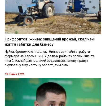
Прифронтові жнива: знищений врожай, скалічені
життя і збитки для бізнесу
Чуйка, бронежилет і шолом. Нині це звичайні атрибути
фермера на Херсонщині. У деяких районах спокійніше, та
чим ближчий Дніпро, який розділяє звільнену праву і
окуповану ліву частину області, тим біль...
31 липня 2026