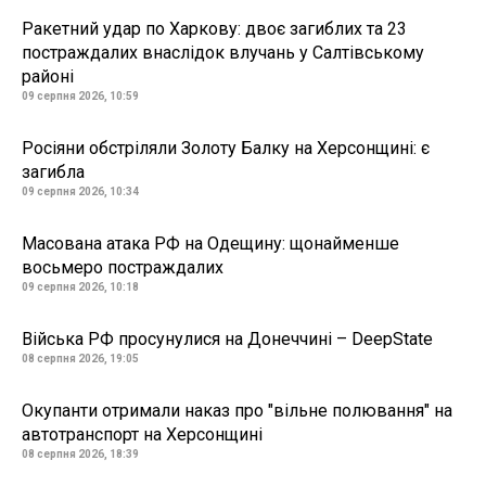
Ракетний удар по Харкову: двоє загиблих та 23
постраждалих внаслідок влучань у Салтівському
районі
09 серпня 2026, 10:59
Росіяни обстріляли Золоту Балку на Херсонщині: є
загибла
09 серпня 2026, 10:34
Масована атака РФ на Одещину: щонайменше
восьмеро постраждалих
09 серпня 2026, 10:18
Війська РФ просунулися на Донеччині – DeepState
08 серпня 2026, 19:05
Окупанти отримали наказ про "вільне полювання" на
автотранспорт на Херсонщині
08 серпня 2026, 18:39