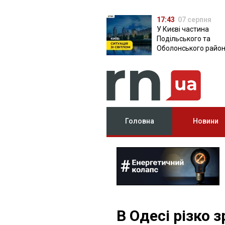
17:43
07 серпня
У Києві частина
Подільського та
Оболонського район
залишилася без світ
чому причина
Головна
Новини
В Одесі різко 