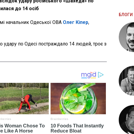
аслідок удару російського «Шахеда» по
илася до 14 осіб
БЛОГИ 
мі начальник Одеської ОВА
Олег Кіпер
,
о удару по Одесі постраждало 14 людей, троє з