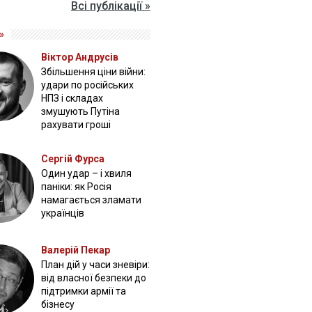
Всі публікації »
»
Віктор Андрусів
Збільшення ціни війни:
удари по російських
НПЗ і складах
змушують Путіна
рахувати гроші
Сергій Фурса
Один удар – і хвиля
паніки: як Росія
намагається зламати
українців
Валерій Пекар
План дій у часи зневіри:
від власної безпеки до
підтримки армії та
бізнесу