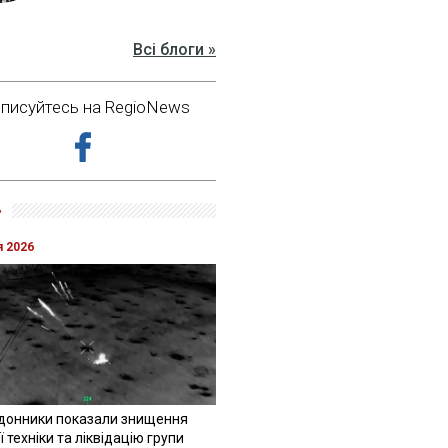
Всі блоги »
дписуйтесь на RegioNews
»
я 2026
донники показали знищення
 техніки та ліквідацію групи