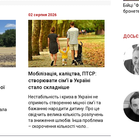
Бійці "
бронете
02 серпня 2026
ДОСЬЄ
Мобілізація, каліцтва, ПТСР:
створювати сім'ї в Україні
ої
стало складніше
Нестабільність і криза в Україні не
сприяють створенню міцної сім'ї та
бажанню народити дитину. Про це
вала
свідчить велика кількість розлучень
та зниження шлюбів. Інша проблема
– скорочення кількості чоло...