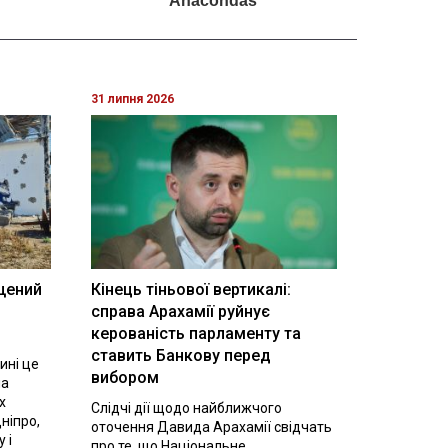
31 липня 2026
щений
Кінець тіньової вертикалі:
і
справа Арахамії руйнує
керованість парламенту та
ставить Банкову перед
ині це
вибором
на
х
Слідчі дії щодо найближчого
ніпро,
оточення Давида Арахамії свідчать
 і
про те, що Національне