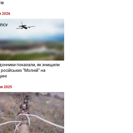
ів
я 2026
донники показали, як знищили
 російських "Молній" на
щині
ня 2025