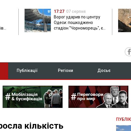
17:27
07 серпня
Ворог ударив по центру
Одеси: пошкоджено
ів
стадіон "Чорноморець", є
ла: в
постраждала
Публікації
Регіони
Досьє
ПУБЛІК
зросла кількість