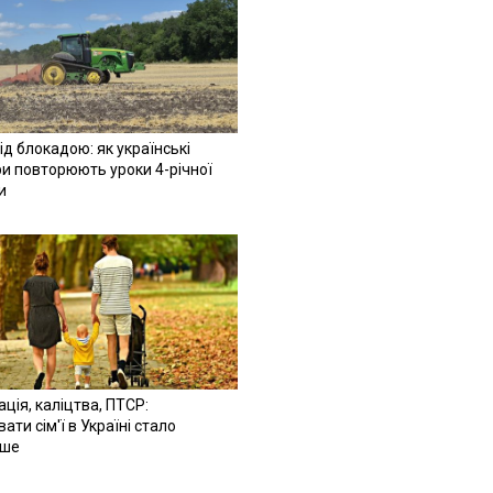
ід блокадою: як українські
и повторюють уроки 4-річної
и
ація, каліцтва, ПТСР:
ати сім'ї в Україні стало
іше