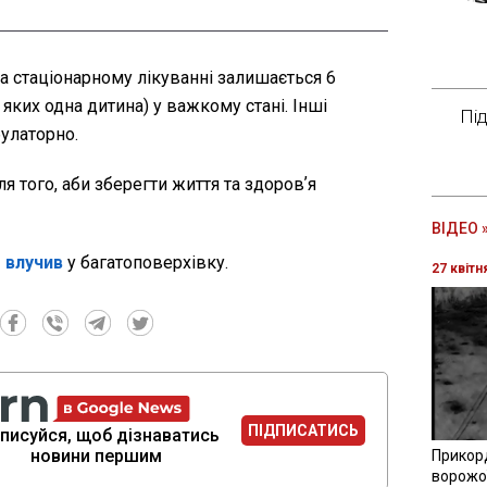
а стаціонарному лікуванні залишається 6
 яких одна дитина) у важкому стані. Інші
Пі
улаторно.
я того, аби зберегти життя та здоровʼя
ВІДЕО 
 влучив
у багатоповерхівку.
27 квітн
ПІДПИСАТИСЬ
писуйся, щоб дізнаватись
новини першим
Прикор
ворожої