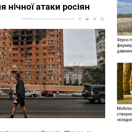
я нічної атаки росіян
Читайте также на русском языке
Зерно п
фермер
давнин
Мобіліз
створюв
складн