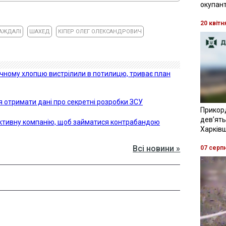
окупант
20 квітн
АЖДАЛІ
ШАХЕД
КІПЕР ОЛЕГ ОЛЕКСАНДРОВИЧ
річному хлопцю вистрілили в потилицю, триває план
я отримати дані про секретні розробки ЗСУ
Прикор
девʼять
фіктивну компанію, щоб займатися контрабандою
Харків
Всі новини »
07 серп