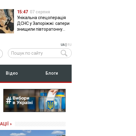
15:47
07 серпня
Унікальна спецоперація
ДСНС у Запоріжжі: сапери
знищили півторатонну
російську авіабомбу
ФАБ-500
|
UA
RU
Відео
Блоги
АЦІЇ »