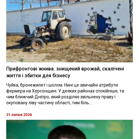
Прифронтові жнива: знищений врожай, скалічені
життя і збитки для бізнесу
Чуйка, бронежилет і шолом. Нині це звичайні атрибути
фермера на Херсонщині. У деяких районах спокійніше, та
чим ближчий Дніпро, який розділяє звільнену праву і
окуповану ліву частину області, тим біль...
31 липня 2026