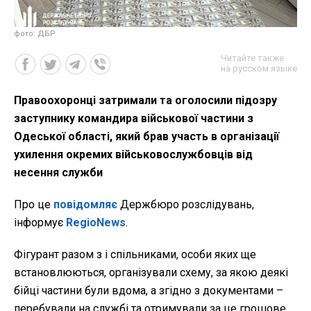
фото: ДБР
Читайте также
на русском языке
Правоохоронці затримали та оголосили підозру
заступнику командира військової частини з
Одеської області, який брав участь в організації
ухилення окремих військовослужбовців від
несення служби
Про це
повідомляє
Держбюро розслідувань,
інформує
RegioNews
.
Фігурант разом з і спільниками, особи яких ще
встановлюються, організували схему, за якою деякі
бійці частини були вдома, а згідно з документами –
перебували на службі та отримували за це грошове