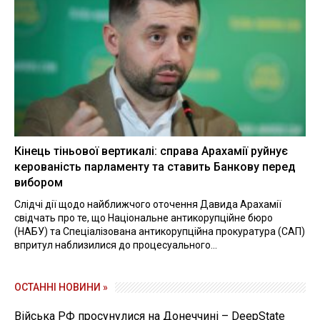
Кінець тіньової вертикалі: справа Арахамії руйнує
керованість парламенту та ставить Банкову перед
вибором
Слідчі дії щодо найближчого оточення Давида Арахамії
свідчать про те, що Національне антикорупційне бюро
(НАБУ) та Спеціалізована антикорупційна прокуратура (САП)
впритул наблизилися до процесуального...
ОСТАННІ НОВИНИ »
Війська РФ просунулися на Донеччині – DeepState