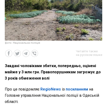
фото: Національна поліція
Читайте также
на русском языке
Завдані чоловіками збитки, попередньо, оцінені
майже у 3 млн грн. Правопорушникам загрожує до
3 років обмеження волі
Про це повідомляє
RegioNews
із
посиланням
на
Головне управління Національної поліції в Одеській
області.