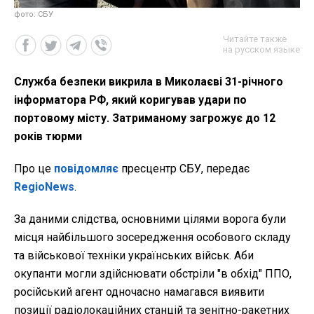
фото: СБУ
Читайте также
на русском языке
Служба безпеки викрила в Миколаєві 31-річного
інформатора РФ, який коригував удари по
портовому місту. Затриманому загрожує до 12
років тюрми
Про це
повідомляє
пресцентр СБУ, передає
RegioNews
.
За даними слідства, основними цілями ворога були
місця найбільшого зосередження особового складу
та військової техніки українських військ. Аби
окупанти могли здійснювати обстріли "в обхід" ППО,
російський агент одночасно намагався виявити
позиції радіолокаційних станцій та зенітно-ракетних