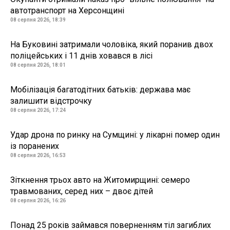
автотранспорт на Херсонщині
08 серпня 2026, 18:39
На Буковині затримали чоловіка, який поранив двох
поліцейських і 11 днів ховався в лісі
08 серпня 2026, 18:01
Мобілізація багатодітних батьків: держава має
залишити відстрочку
08 серпня 2026, 17:24
Удар дрона по ринку на Сумщині: у лікарні помер один
із поранених
08 серпня 2026, 16:53
Зіткнення трьох авто на Житомирщині: семеро
травмованих, серед них – двоє дітей
08 серпня 2026, 16:26
Понад 25 років займався поверненням тіл загиблих