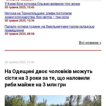
У Києві біля острова Ольжин виявили тіло жінки
05 травня 2025, 10:45
Негода на Тернопільщині: зливи підтопили
домогосподарства, без світла – три села
05 травня 2025, 10:34
Палало чотири години: на Хмельниччині горіли складські
приміщення
05 травня 2025, 08:58
Всі новини »
05 травня 2025, 12:49
На Одещині двоє чоловіків можуть
сісти на 3 роки за те, що наловили
риби майже на 3 млн грн