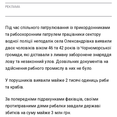
Під час спільного патрулювання із прикордонниками
та рибоохоронним патрулем працівники сектору
водної поліції неподалік села Олександрівка виявили
двох чоловіків віком 46 та 42 років із Чорноморської
громади, які діставали з лиману заборонене знаряддя
лову та незаконний улов. Дозвільних документів на
здійснення рибного промислу в них не було.
У порушників виявили майже 2 тисячі одиниць риби
та крабів.
За попередніми підрахунками фахівців, своїми
протиправними діями рибалки завдали державі
збитків на суму майже 3 млн грн.