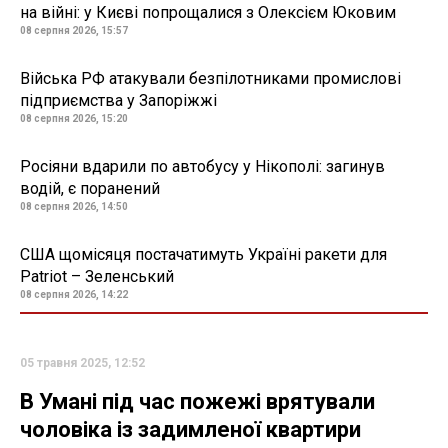
на війні: у Києві попрощалися з Олексієм Юковим
08 серпня 2026, 15:57
Війська РФ атакували безпілотниками промислові
підприємства у Запоріжжі
08 серпня 2026, 15:20
Росіяни вдарили по автобусу у Нікополі: загинув
водій, є поранений
08 серпня 2026, 14:50
США щомісяця постачатимуть Україні ракети для
Patriot – Зеленський
08 серпня 2026, 14:22
05 травня 2025, 12:52
В Умані під час пожежі врятували
чоловіка із задимленої квартири