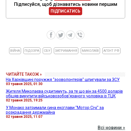
Підписуйся, щоб дізнаватись новини першим
ПІДПИСАТИСЬ
ВІЙНА
ПІДОЗРА
СБУ
ЗАТРИМАННЯ
МИКОЛАЇВ
АГЕНТ РФ
ЧИТАЙТЕ ТАКОЖ »
На Харківщині поружжя "зооволонтерів" шпигували за ЗСУ
03 травня 2025, 01:30
Жителя Миколаєва судитимуть, за те що він за 4500 доларів
обіцяв викупити військовозобов’язаного чоловіка із ТЦК
02 травня 2025, 19:25
У Монако затримали сина ексглави "Мотор Січі" за
розкрадання держмайна
02 травня 2025, 11:07
Всі новини »