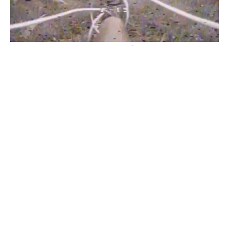
Бійці "Фенікса" ліквідували піхоту й бронетехніку ворога на
Донеччині
Всі відео »
ПУБЛІКАЦІЇ »
Зерно під блокадою: як українські фермери повторюють