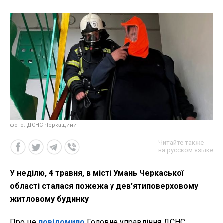
фото: ДСНС Черкащини
Читайте также
на русском языке
У неділю, 4 травня, в місті Умань Черкаської
області сталася пожежа у дев'ятиповерховому
житловому будинку
Про це
повідомило
Головне управління ДСНС