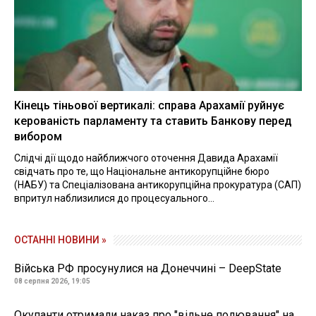
Кінець тіньової вертикалі: справа Арахамії руйнує
керованість парламенту та ставить Банкову перед
вибором
Слідчі дії щодо найближчого оточення Давида Арахамії
свідчать про те, що Національне антикорупційне бюро
(НАБУ) та Спеціалізована антикорупційна прокуратура (САП)
впритул наблизилися до процесуального...
ОСТАННІ НОВИНИ »
Війська РФ просунулися на Донеччині – DeepState
08 серпня 2026, 19:05
Окупанти отримали наказ про "вільне полювання" на