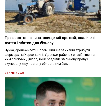
Прифронтові жнива: знищений врожай, скалічені
життя і збитки для бізнесу
Чуйка, бронежилет і шолом. Нині це звичайні атрибути
фермера на Херсонщині. У деяких районах спокійніше, та
чим ближчий Дніпро, який розділяє звільнену праву і
окуповану ліву частину області, тим біль...
31 липня 2026