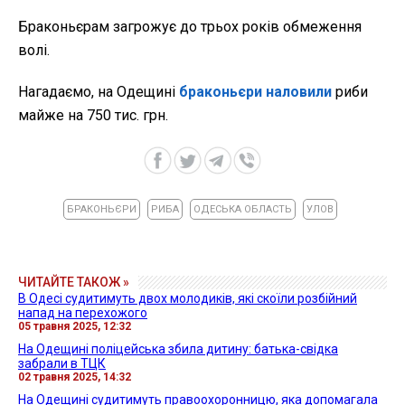
Браконьєрам загрожує до трьох років обмеження
волі.
Нагадаємо, на Одещині
браконьєри наловили
риби
майже на 750 тис. грн.
БРАКОНЬЄРИ
РИБА
ОДЕСЬКА ОБЛАСТЬ
УЛОВ
ЧИТАЙТЕ ТАКОЖ »
В Одесі судитимуть двох молодиків, які скоїли розбійний
напад на перехожого
05 травня 2025, 12:32
На Одещині поліцейська збила дитину: батька-свідка
забрали в ТЦК
02 травня 2025, 14:32
На Одещині судитимуть правоохоронницю, яка допомагала