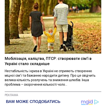
Мобілізація, каліцтва, ПТСР: створювати сім'ї в
Україні стало складніше
Нестабільність і криза в Україні не сприяють створенню
міцної сім'ї та бажанню народити дитину. Про це свідчить
велика кількість розлучень та зниження шлюбів. Інша
проблема – скорочення кількості чоло...