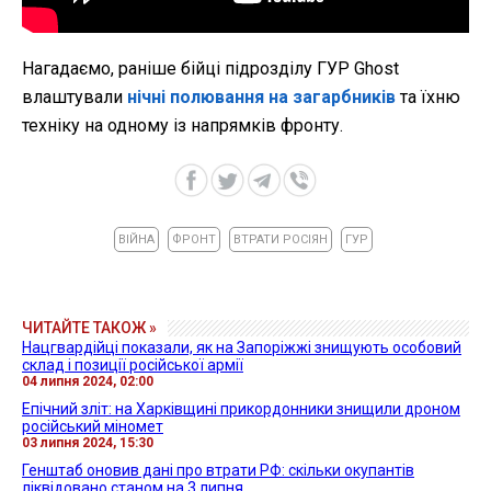
Нагадаємо, раніше бійці підрозділу ГУР Ghost
влаштували
нічні полювання на загарбників
та їхню
техніку на одному із напрямків фронту.
ВІЙНА
ФРОНТ
ВТРАТИ РОСІЯН
ГУР
ЧИТАЙТЕ ТАКОЖ »
Нацгвардійці показали, як на Запоріжжі знищують особовий
склад і позиції російської армії
04 липня 2024, 02:00
Епічний зліт: на Харківщині прикордонники знищили дроном
російський міномет
03 липня 2024, 15:30
Генштаб оновив дані про втрати РФ: скільки окупантів
ліквідовано станом на 3 липня