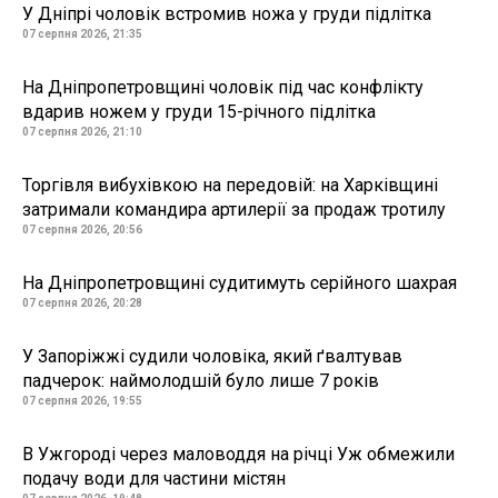
У Дніпрі чоловік встромив ножа у груди підлітка
07 серпня 2026, 21:35
На Дніпропетровщині чоловік під час конфлікту
вдарив ножем у груди 15-річного підлітка
07 серпня 2026, 21:10
Торгівля вибухівкою на передовій: на Харківщині
затримали командира артилерії за продаж тротилу
07 серпня 2026, 20:56
На Дніпропетровщині судитимуть серійного шахрая
07 серпня 2026, 20:28
У Запоріжжі судили чоловіка, який ґвалтував
падчерок: наймолодшій було лише 7 років
07 серпня 2026, 19:55
В Ужгороді через маловоддя на річці Уж обмежили
подачу води для частини містян