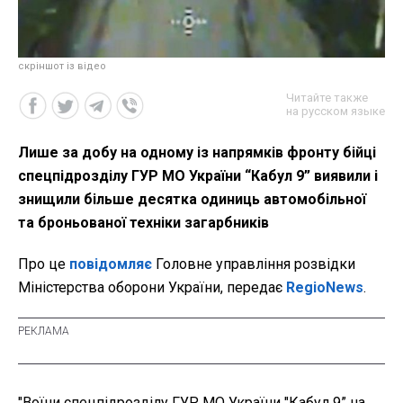
скріншот із відео
Читайте также
на русском языке
Лише за добу на одному із напрямків фронту бійці
спецпідрозділу ГУР МО України “Кабул 9” виявили і
знищили більше десятка одиниць автомобільної
та броньованої техніки загарбників
Про це
повідомляє
Головне управління розвідки
Міністерства оборони України, передає
RegioNews
.
"Воїни спецпідрозділу ГУР МО України "Кабул 9” на