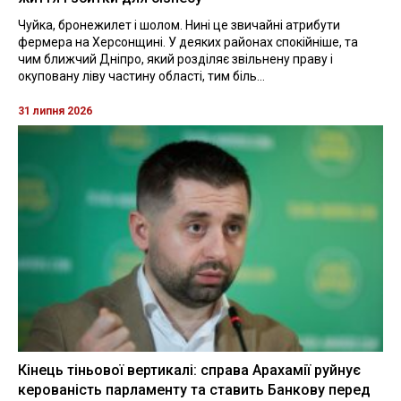
Чуйка, бронежилет і шолом. Нині це звичайні атрибути
фермера на Херсонщині. У деяких районах спокійніше, та
чим ближчий Дніпро, який розділяє звільнену праву і
окуповану ліву частину області, тим біль...
31 липня 2026
Кінець тіньової вертикалі: справа Арахамії руйнує
керованість парламенту та ставить Банкову перед