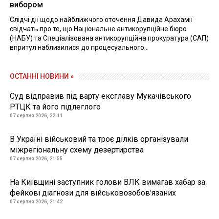
вибором
Слідчі дії щодо найближчого оточення Давида Арахамії
свідчать про те, що Національне антикорупційне бюро
(НАБУ) та Спеціалізована антикорупційна прокуратура (САП)
впритул наблизилися до процесуального...
ОСТАННІ НОВИНИ »
Суд відправив під варту ексглаву Мукачівського
РТЦК та його підлеглого
07 серпня 2026, 22:11
В Україні військовий та троє ділків організували
міжрегіональну схему дезертирства
07 серпня 2026, 21:55
На Київщині заступник голови ВЛК вимагав хабар за
фейкові діагнози для військовозобов'язаних
07 серпня 2026, 21:42