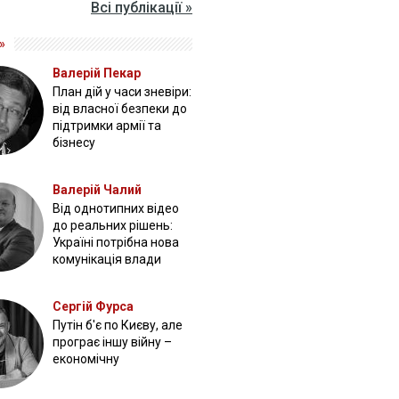
Всі публікації »
»
Валерій Пекар
План дій у часи зневіри:
від власної безпеки до
підтримки армії та
бізнесу
Валерій Чалий
Від однотипних відео
до реальних рішень:
Україні потрібна нова
комунікація влади
Сергій Фурса
Путін б'є по Києву, але
програє іншу війну –
економічну