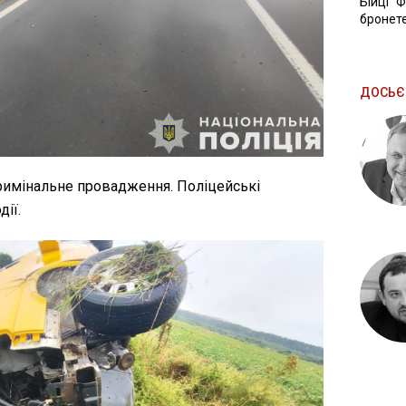
Бійці "
бронете
ДОСЬЄ
кримінальне провадження. Поліцейські
ії.