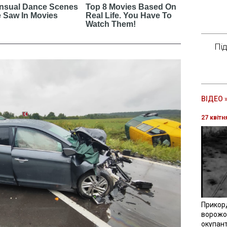
Пі
ВІДЕО 
27 квітн
Прикор
ворожої
окупант