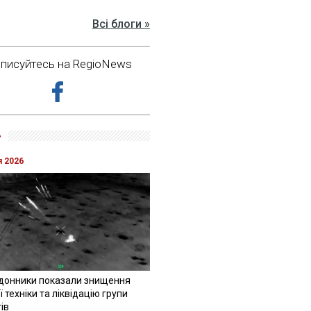
Всі блоги »
дписуйтесь на RegioNews
»
я 2026
донники показали знищення
 техніки та ліквідацію групи
ів