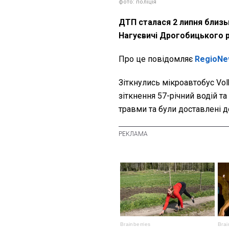
фото: поліція
ДТП сталася 2 липня близьк
Нагуєвичі Дрогобицького 
Про це повідомляє
RegioNe
Зіткнулись мікроавтобус Vol
зіткнення 57-річний водій т
травми та були доставлені до