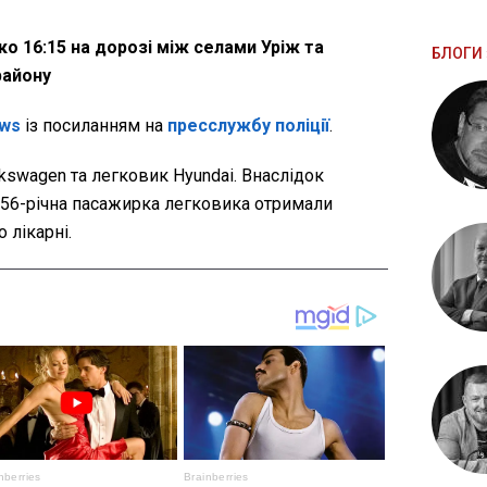
о 16:15 на дорозі між селами Уріж та
БЛОГИ 
району
ws
із посиланням на
пресслужбу поліції
.
kswagen та легковик Hyundai. Внаслідок
а 56-річна пасажирка легковика отримали
 лікарні.