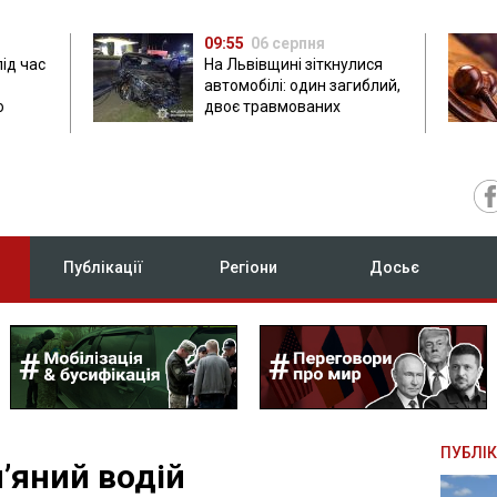
09:55
06 серпня
під час
На Львівщині зіткнулися
автомобілі: один загиблий,
ю
двоє травмованих
Публікації
Регіони
Досьє
ПУБЛІК
’яний водій