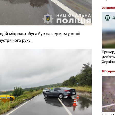
20 квітн
одій мікроавтобуса був за кермом у стані
зустрічного руху.
Прикор
девʼять
Харків
07 серп