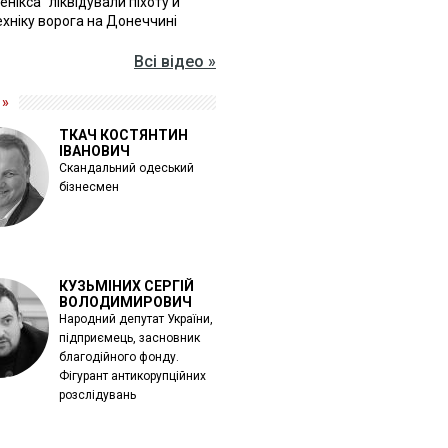
Фенікса" ліквідували піхоту й
хніку ворога на Донеччині
Всі відео »
 »
ТКАЧ КОСТЯНТИН
ІВАНОВИЧ
Скандальний одеський
бізнесмен
КУЗЬМІНИХ СЕРГІЙ
ВОЛОДИМИРОВИЧ
Народний депутат України,
підприємець, засновник
благодійного фонду.
Фігурант антикорупційних
розслідувань