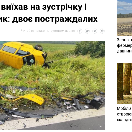
виїхав на зустрічку і
вик: двоє постраждалих
Читайте также на русском языке
Зерно п
фермер
давнин
Мобіліз
створюв
складн