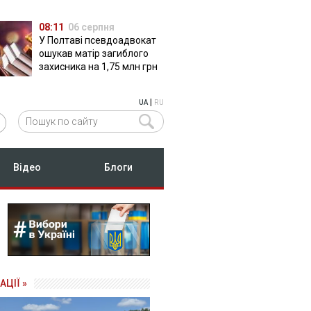
08:11
06 серпня
У Полтаві псевдоадвокат
ошукав матір загиблого
захисника на 1,75 млн грн
|
UA
RU
Відео
Блоги
АЦІЇ »