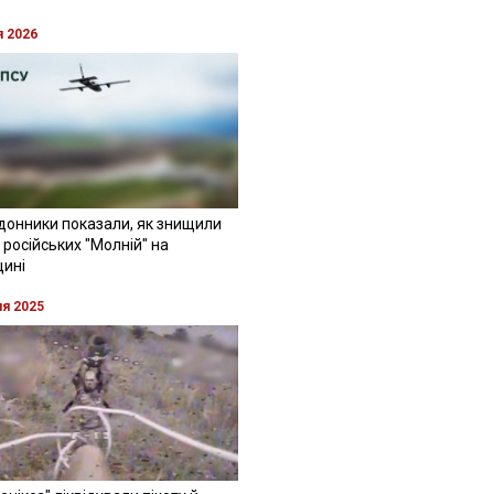
я 2026
донники показали, як знищили
 російських "Молній" на
щині
ня 2025