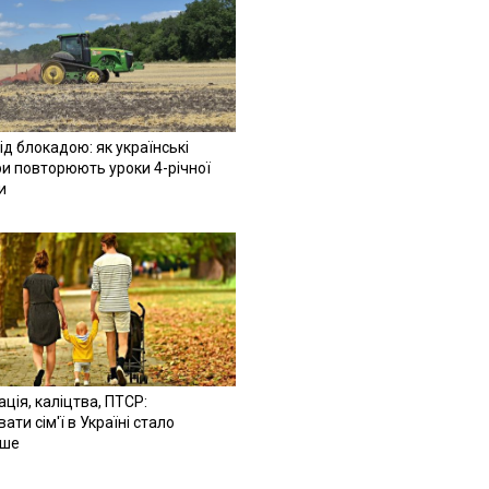
ід блокадою: як українські
и повторюють уроки 4-річної
и
ація, каліцтва, ПТСР:
ати сім'ї в Україні стало
іше