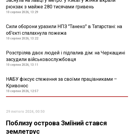
Заснула на лавці у метро: у Києві у жінки вкрали
рюкзак з майже 280 тисячами гривень
10 серпня 2026, 13:29
Сили оборони уразили НПЗ "Танеко" в Татарстані: на
об'єкті спалахнула пожежа
10 серпня 2026, 13:22
Розстріляв двох людей і підпалив дім: на Черкащині
засудили військовослужбовця
10 серпня 2026, 13:11
НАБУ фіксує стеження за своїми працівниками –
Кривонос
10 серпня 2026, 12:57
29 лютого 2024, 00:50
Поблизу острова Зміїний стався
землетрус