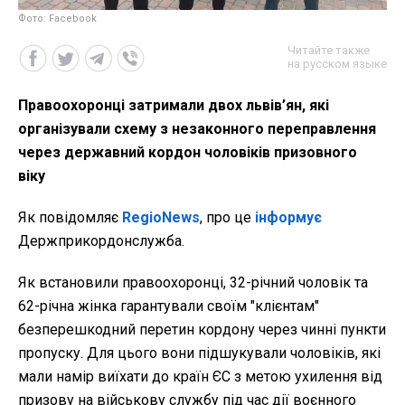
Фото: Facebook
Читайте также
на русском языке
Правоохоронці затримали двох львів’ян, які
організували схему з незаконного переправлення
через державний кордон чоловіків призовного
віку
Як повідомляє
RegioNews
, про це
інформує
Держприкордонслужба.
Як встановили правоохоронці, 32-річний чоловік та
62-річна жінка гарантували своїм "клієнтам"
безперешкодний перетин кордону через чинні пункти
пропуску. Для цього вони підшукували чоловіків, які
мали намір виїхати до країн ЄС з метою ухилення від
призову на військову службу під час дії воєнного