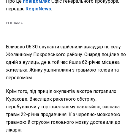
Про це
повідомляє
Офіс генерального прокурора,
передає
RegioNews
.
Близько 06:30 окупанти здійснили авіаудар по селу
Желанному Покровського району. Снаряд поцілив по
одній з вулиць, де в той час йшла 62-річна місцева
жителька. Жінку ушпиталили з травмою голови та
переломом.
Крім того, під приціл окупантів вкотре потрапило
Курахове. Внаслідок ракетного обстрілу,
перебуваючи у торговельному павільйоні, зазнала
травм 22-річна продавчиня. Її з черепно-мозковою
травмою й струсом головного мозку доставили до
лікарні.