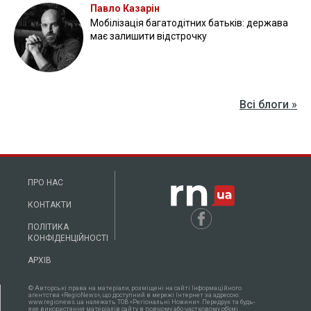
Павло Казарін
Мобілізація багатодітних батьків: держава
має залишити відстрочку
Всі блоги »
ПРО НАС
КОНТАКТИ
ПОЛІТИКА
КОНФІДЕНЦІЙНОСТІ
АРХІВ
© Авторські права на матеріали, розміщені на сайті Інформаційного
агентства «RegioNews», що доступний в мережі Інтернет за адресою:
www.regionews.ua належать ТОВ «Регіональні Новини». Передрук та будь-
яке використання матеріалів сайту в повному або частковому об'ємі