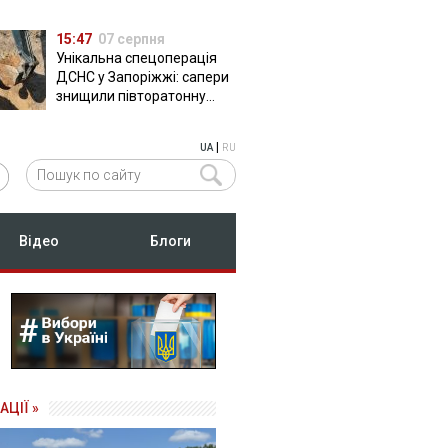
15:47
07 серпня
Унікальна спецоперація
ДСНС у Запоріжжі: сапери
знищили півторатонну
російську авіабомбу
ФАБ-500
|
UA
RU
Відео
Блоги
АЦІЇ »