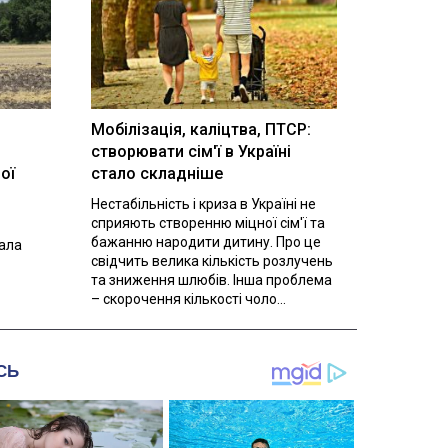
Мобілізація, каліцтва, ПТСР:
створювати сім'ї в Україні
ої
стало складніше
Нестабільність і криза в Україні не
сприяють створенню міцної сім'ї та
бажанню народити дитину. Про це
вала
свідчить велика кількість розлучень
та зниження шлюбів. Інша проблема
– скорочення кількості чоло...