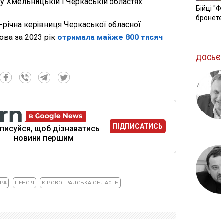
 у Хмельницькій і Черкаській областях.
Бійці "
бронете
-річна керівниця Черкаської обласної
ва за 2023 рік
отримала майже 800 тисяч
ДОСЬЄ
ПІДПИСАТИСЬ
писуйся, щоб дізнаватись
новини першим
РА
ПЕНСІЯ
КІРОВОГРАДСЬКА ОБЛАСТЬ