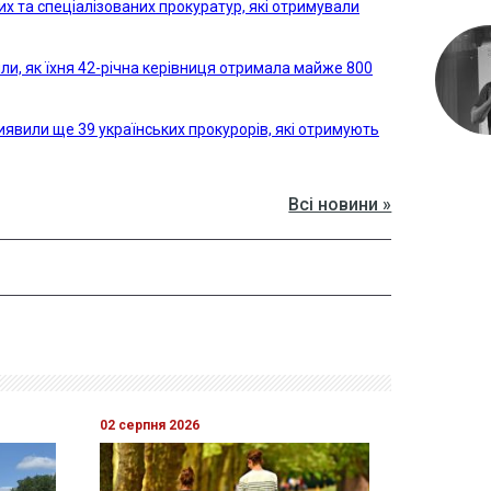
их та спеціалізованих прокуратур, які отримували
ли, як їхня 42-річна керівниця отримала майже 800
 виявили ще 39 українських прокурорів, які отримують
Всі новини »
02 серпня 2026