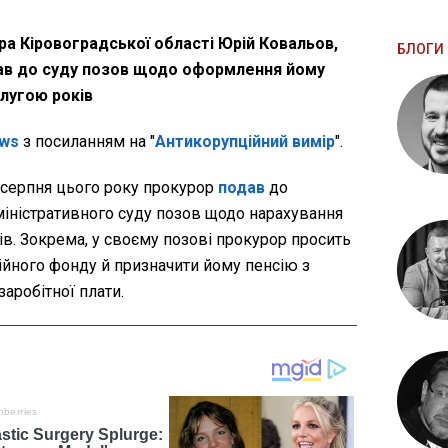
а Кіровоградської області Юрій Ковальов,
БЛОГИ 
дав до суду позов щодо оформлення йому
слугою років
ws
з посиланням на "
Антикорупційний вимір
".
 серпня цього року прокурор
подав
до
іністративного суду позов щодо нарахування
ів. Зокрема, у своєму позові прокурор просить
ійного фонду й призначити йому пенсію з
заробітної плати.