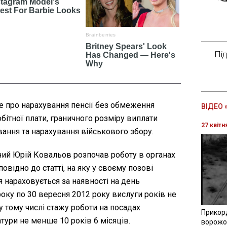
Пі
 про нарахування пенсії без обмеження
ВІДЕО 
ітної плати, граничного розміру виплати
27 квітн
ування та нарахування військового збору.
чний Юрій Ковальов розпочав роботу в органах
повідно до статті, на яку у своєму позові
я нараховується за наявності на день
оку по 30 вересня 2012 року вислуги років не
у тому числі стажу роботи на посадах
Прикор
атури не менше 10 років 6 місяців.
ворожої