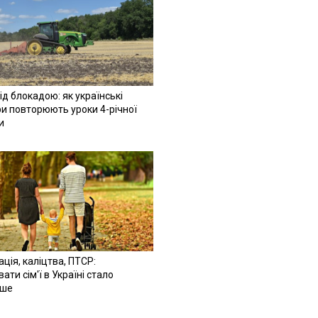
ід блокадою: як українські
и повторюють уроки 4-річної
и
ація, каліцтва, ПТСР:
ати сім'ї в Україні стало
іше