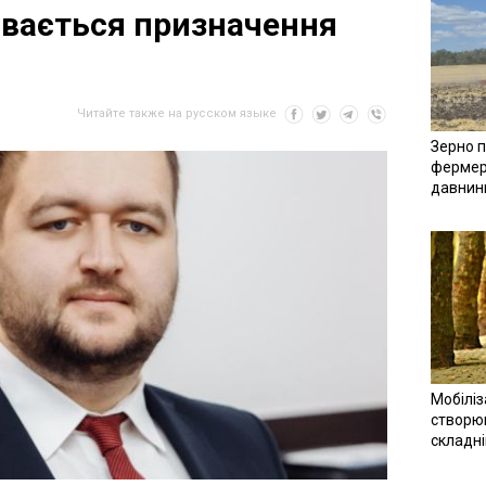
ивається призначення
Читайте также на русском языке
Зерно п
фермер
давнин
Мобіліз
створюв
складн