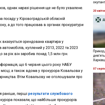
окупант
ов, однак наразі рішення ще не було ухвалене.
20 квітн
а посаду у Кіровоградській обласній
року, а до того працював в органах прокуратури
к вказується орендована квартира у
автомобілів, куплений у 2013, 2022 та 2023
Прикор
о за рік він заробив понад 1,5 млн грн.
девʼять
Харків
інформація, що 6 червня цього року НАБУ
07 серп
місці, а також вдома у прокурора Ковальова у
арництва. Втім Ковальову не оголошували про
я раніше, перші
результати службового
окурора показали, що найбільше прокурорів