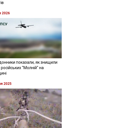
ів
я 2026
донники показали, як знищили
 російських "Молній" на
щині
ня 2025