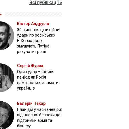
Всі публікації »
»
Віктор Андрусів
Збільшення ціни війни:
удари по російських
НПЗ і складах
змушують Путіна
рахувати гроші
Сергій Фурса
Один удар – і хвиля
паніки: як Росія
намагається зламати
українців
Валерій Пекар
План дій у часи зневіри:
від власної безпеки до
підтримки армії та
бізнесу