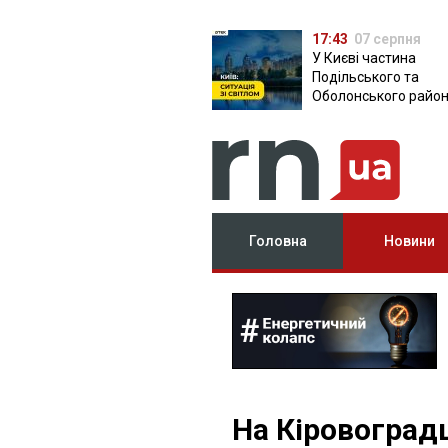
17:43
07 серпня
У Києві частина
Подільського та
Оболонського район
залишилася без світ
чому причина
Головна
Новини
На Кіровоград