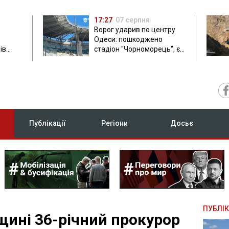
17:27
07 серпня
Ворог ударив по центру
Одеси: пошкоджено
ів
стадіон "Чорноморець", є
ла: в
постраждала
Публікації
Регіони
Досьє
ПУБЛІК
щині 36-річний прокурор