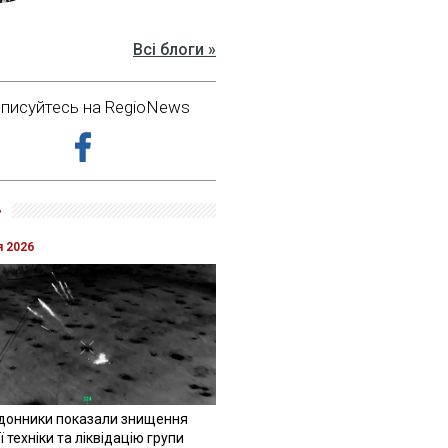
Всі блоги »
дписуйтесь на RegioNews
»
я 2026
донники показали знищення
 техніки та ліквідацію групи