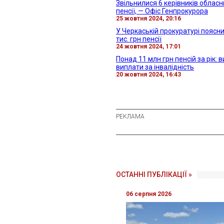
Звільнилися 6 керівників обласн
пенсії, — Офіс Генпрокурора
25 жовтня 2024, 20:16
У Черкаській прокуратурі поясни
тис. грн пенсії
24 жовтня 2024, 17:01
Понад 11 млн грн пенсій за рік:
виплати за інвалідність
20 жовтня 2024, 16:43
ОСТАННІ ПУБЛІКАЦІЇ »
06 серпня 2026