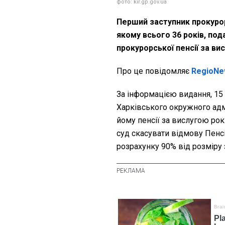
фото: kir.gp.gov.ua
Перший заступник прокурор
якому всього 36 років, по
прокурорської пенсії за ви
Про це повідомляє
RegioNe
За інформацією видання, 15
Харківського окружного адм
йому пенсії за вислугою рок
суд скасувати відмову Пенс
розрахунку 90% від розміру 