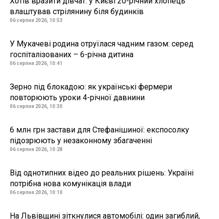
Хотів вразити дівчат: у Києві 20-річний хлопець
влаштував стрілянину біля будинків
06 серпня 2026, 10:53
У Мукачеві родина отруїлася чадним газом: серед
госпіталізованих – 6-річна дитина
06 серпня 2026, 10:41
Зерно під блокадою: як українські фермери
повторюють уроки 4-річної давнини
06 серпня 2026, 10:30
6 млн грн застави для Стефанішиної: експосолку
підозрюють у незаконному збагаченні
06 серпня 2026, 10:28
Від однотипних відео до реальних рішень: Україні
потрібна нова комунікація влади
06 серпня 2026, 10:10
На Львівщині зіткнулися автомобілі: один загиблий,