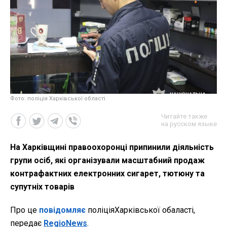
Фото: поліція Харківської області
Читайте также
на русском языке
На Харківщині правоохоронці припинили діяльність
групи осіб, які організували масштабний продаж
контрафактних електронних сигарет, тютюну та
супутніх товарів
Про це
повідомляє
поліціяХарківської обаласті,
передає
RegioNews
.