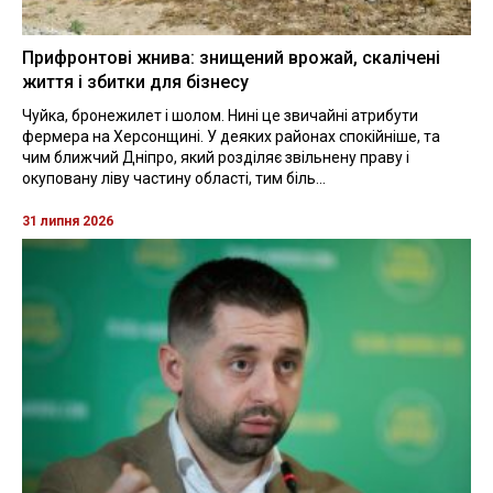
Прифронтові жнива: знищений врожай, скалічені
життя і збитки для бізнесу
Чуйка, бронежилет і шолом. Нині це звичайні атрибути
фермера на Херсонщині. У деяких районах спокійніше, та
чим ближчий Дніпро, який розділяє звільнену праву і
окуповану ліву частину області, тим біль...
31 липня 2026