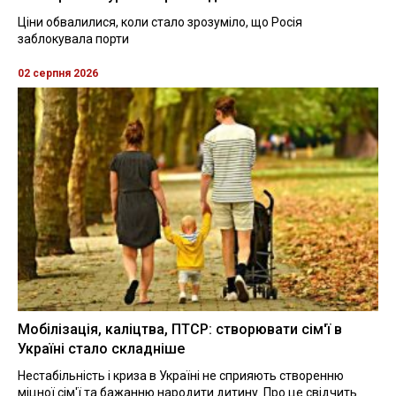
Ціни обвалилися, коли стало зрозуміло, що Росія
заблокувала порти
02 серпня 2026
Мобілізація, каліцтва, ПТСР: створювати сім'ї в
Україні стало складніше
Нестабільність і криза в Україні не сприяють створенню
міцної сім'ї та бажанню народити дитину. Про це свідчить