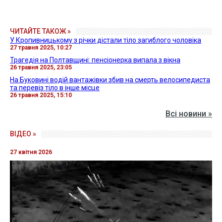
ЧИТАЙТЕ ТАКОЖ »
У Кропивницькому з річки дістали тіло загиблого чоловіка
27 травня 2025, 10:27
Трагедія на Полтавщині: пенсіонерка випала з вікна
26 травня 2025, 23:05
На Буковині водій вантажівки збив на смерть велосипедиста
та перевіз тіло в інше місце
26 травня 2025, 15:10
Всі новини »
ВІДЕО »
27 квітня 2026