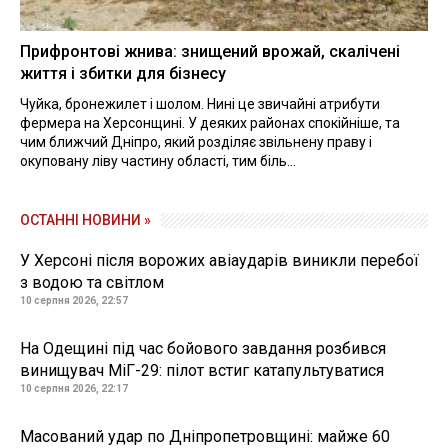
Прифронтові жнива: знищений врожай, скалічені
життя і збитки для бізнесу
Чуйка, бронежилет і шолом. Нині це звичайні атрибути
фермера на Херсонщині. У деяких районах спокійніше, та
чим ближчий Дніпро, який розділяє звільнену праву і
окуповану ліву частину області, тим біль...
ОСТАННІ НОВИНИ »
У Херсоні після ворожих авіаударів виникли перебої
з водою та світлом
10 серпня 2026, 22:57
На Одещині під час бойового завдання розбився
винищувач МіГ-29: пілот встиг катапультуватися
10 серпня 2026, 22:17
Масований удар по Дніпропетровщині: майже 60