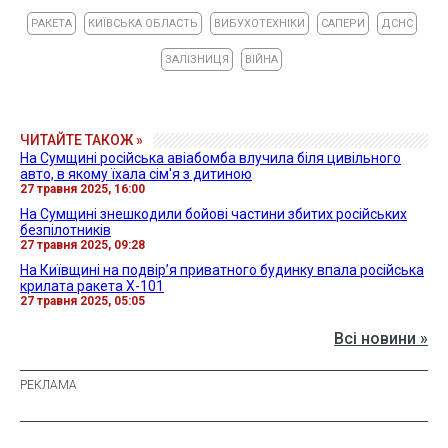
РАКЕТА
КИЇВСЬКА ОБЛАСТЬ
ВИБУХОТЕХНІКИ
САПЕРИ
ДСНС
ЗАЛІЗНИЦЯ
ВІЙНА
ЧИТАЙТЕ ТАКОЖ »
На Сумщині російська авіабомба влучила біля цивільного
авто, в якому їхала сім'я з дитиною
27 травня 2025, 16:00
На Сумщині знешкодили бойові частини збитих російських
безпілотників
27 травня 2025, 09:28
На Київщині на подвір’я приватного будинку впала російська
крилата ракета Х-101
27 травня 2025, 05:05
Всі новини »