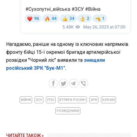
Нагадаємо, раніше на одному із ключових напрямків
фронту бійці 15-ї окремої бригади артилерійської
розвідки "Чорний ліс" виявили та
знищили
російський ЗРК "Бук-М1".
ВІЙНА
ЗСУ
ППО
ВТРАТИ РОСІЯН
ЗРК
БУК-М3
РОЗВІДНИКИ
ЧИТАЙТЕ ТАКОЖ »