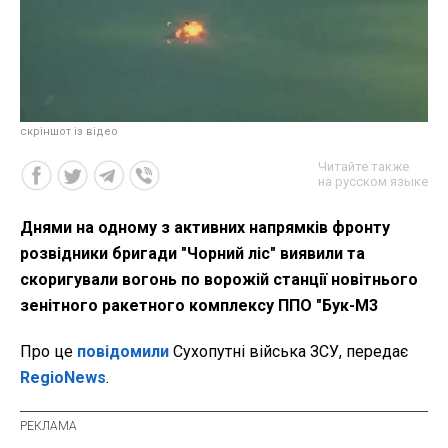
скріншот із відео
Читайте также
на русском языке
Днями на одному з активних напрямків фронту
розвідники бригади "Чорний ліс" виявили та
скоригували вогонь по ворожій станції новітнього
зенітного ракетного комплексу ППО "Бук-М3
Про це
повідомили
Сухопутні війська ЗСУ, передає
RegioNews
.