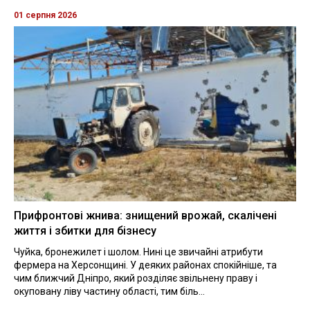
01 серпня 2026
Прифронтові жнива: знищений врожай, скалічені
життя і збитки для бізнесу
Чуйка, бронежилет і шолом. Нині це звичайні атрибути
фермера на Херсонщині. У деяких районах спокійніше, та
чим ближчий Дніпро, який розділяє звільнену праву і
окуповану ліву частину області, тим біль...