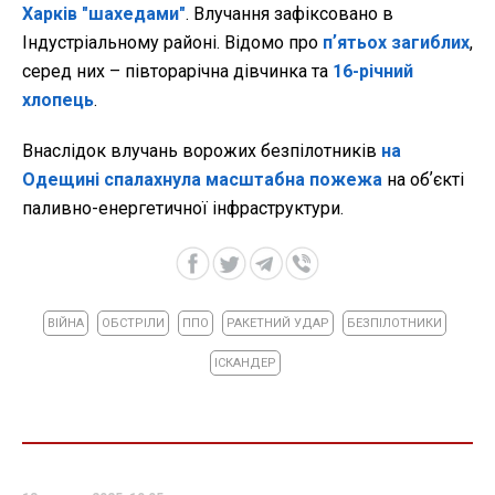
Харків "шахедами"
. Влучання зафіксовано в
Індустріальному районі. Відомо про
пʼятьох загиблих
,
серед них – півторарічна дівчинка та
16-річний
хлопець
.
Внаслідок влучань ворожих безпілотників
на
Одещині спалахнула масштабна пожежа
на обʼєкті
паливно-енергетичної інфраструктури.
ВІЙНА
ОБСТРІЛИ
ППО
РАКЕТНИЙ УДАР
БЕЗПІЛОТНИКИ
ІСКАНДЕР