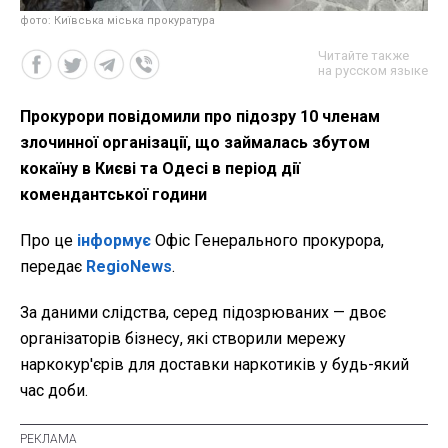
фото: Київська міська прокуратура
Читайте также
на русском языке
Прокурори повідомили про підозру 10 членам
злочинної організації, що займалась збутом
кокаїну в Києві та Одесі в період дії
комендантської години
Про це
інформує
Офіс Генерального прокурора,
передає
RegioNews
.
За даними слідства, серед підозрюваних — двоє
організаторів бізнесу, які створили мережу
наркокур'єрів для доставки наркотиків у будь-який
час доби.