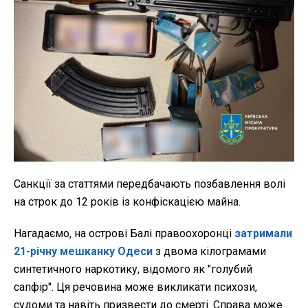
Санкції за статтями передбачають позбавлення волі
на строк до 12 років із конфіскацією майна.
Нагадаємо, на острові Балі правоохоронці
затримали
21-річну мешканку Одеси
з двома кілограмами
синтетичного наркотику, відомого як "голубий
сапфір". Ця речовина може викликати психози,
судоми та навіть призвести до смерті. Справа може