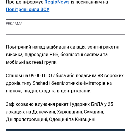
Про це інформує
RegioNews
із посиланням на
Повітряні сили ЗСУ
.
Повітряний напад відбивали авіація, зенітні ракетні
війська, підрозділи РЕБ, безпілотні системи та
мобільні вогневі групи.
Станом на 09:00 ППО збила або подавила 88 ворожих
дронів типу Shahed і безпілотників-іміта­торів на
півночі, півдні, сході та в центрі країни.
Зафіксовано влучання ракет і ударних БпЛА у 25
локаціях на Донеччині, Харківщині, Сумщині,
Дніпропетровщині, Одещині та Київщині.