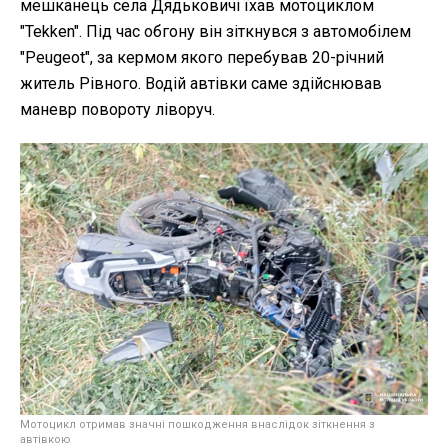
мешканець села Дядьковичі їхав мотоциклом
"Tekken". Під час обгону він зіткнувся з автомобілем
"Peugeot", за кермом якого перебував 20-річний
житель Рівного. Водій автівки саме здійснював
маневр повороту ліворуч.
Мотоцикл отримав значні пошкодження внаслідок зіткнення з
автівкою