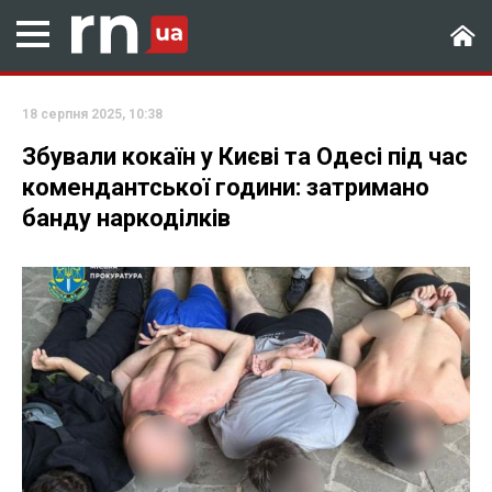
18 серпня 2025, 10:38
Збували кокаїн у Києві та Одесі під час
комендантської години: затримано
банду наркоділків