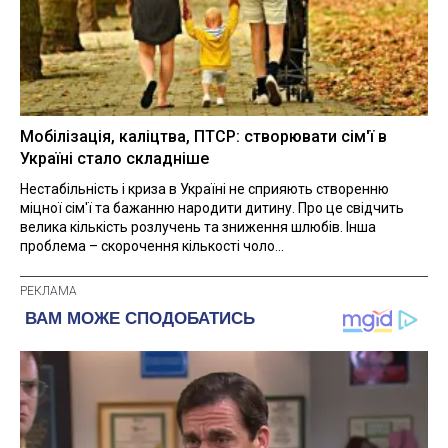
Мобілізація, каліцтва, ПТСР: створювати сім'ї в
Україні стало складніше
Нестабільність і криза в Україні не сприяють створенню
міцної сім'ї та бажанню народити дитину. Про це свідчить
велика кількість розлучень та зниження шлюбів. Інша
проблема – скорочення кількості чоло...