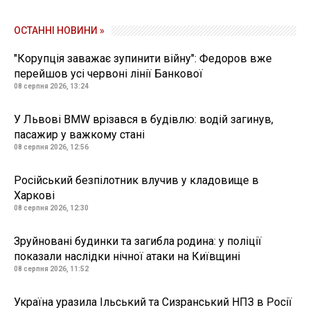
ОСТАННІ НОВИНИ »
"Корупція заважає зупинити війну": Федоров вже
перейшов усі червоні лінії Банкової
08 серпня 2026, 13:24
У Львові BMW врізався в будівлю: водій загинув,
пасажир у важкому стані
08 серпня 2026, 12:56
Російський безпілотник влучив у кладовище в
Харкові
08 серпня 2026, 12:30
Зруйновані будинки та загибла родина: у поліції
показали наслідки нічної атаки на Київщині
08 серпня 2026, 11:52
Україна уразила Ільський та Сизранський НПЗ в Росії