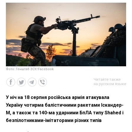
Фото: Генштаб ЗСУ/Facebook
Читайте также
на русском языке
У ніч на 18 серпня російська армія атакувала
Україну чотирма балістичними ракетами Іскандер-
М, а також та 140-ма ударними БпЛА типу Shahed і
безпілотниками-імітаторами різних типів