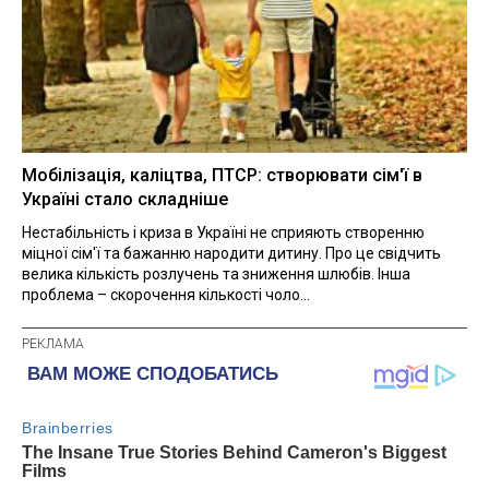
Мобілізація, каліцтва, ПТСР: створювати сім'ї в
Україні стало складніше
Нестабільність і криза в Україні не сприяють створенню
міцної сім'ї та бажанню народити дитину. Про це свідчить
велика кількість розлучень та зниження шлюбів. Інша
проблема – скорочення кількості чоло...