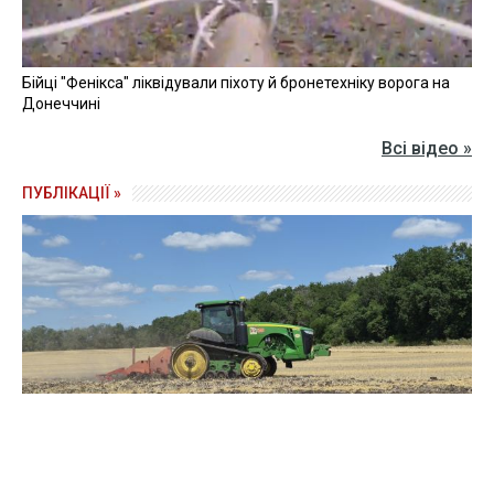
Бійці "Фенікса" ліквідували піхоту й бронетехніку ворога на
Донеччині
Всі відео »
ПУБЛІКАЦІЇ »
Зерно під блокадою: як українські фермери повторюють
уроки 4-річної давнини