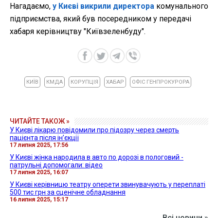
Нагадаємо,
у Києві викрили директора
комунального
підприємства, який був посередником у передачі
хабаря керівництву "Київзеленбуду".
КИЇВ
КМДА
КОРУПЦІЯ
ХАБАР
ОФІС ГЕНПРОКУРОРА
ЧИТАЙТЕ ТАКОЖ »
У Києві лікарю повідомили про підозру через смерть
пацієнта після інʼєкції
17 липня 2025, 17:56
У Києві жінка народила в авто по дорозі в пологовий -
патрульні допомогали: відео
17 липня 2025, 16:07
У Києві керівницю театру оперети звинувачують у переплаті
500 тис грн за сценічне обладнання
16 липня 2025, 15:17
Всі новини »