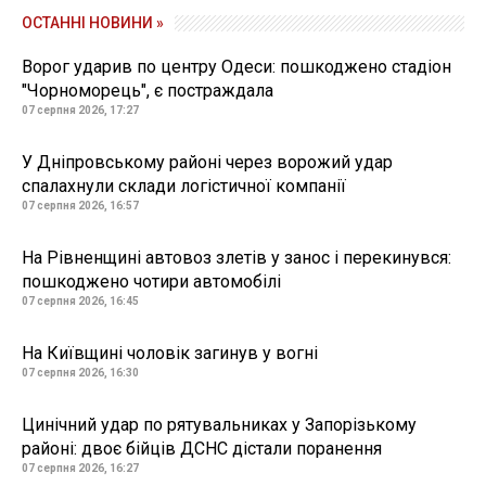
ОСТАННІ НОВИНИ »
Ворог ударив по центру Одеси: пошкоджено стадіон
"Чорноморець", є постраждала
07 серпня 2026, 17:27
У Дніпровському районі через ворожий удар
спалахнули склади логістичної компанії
07 серпня 2026, 16:57
На Рівненщині автовоз злетів у занос і перекинувся:
пошкоджено чотири автомобілі
07 серпня 2026, 16:45
На Київщині чоловік загинув у вогні
07 серпня 2026, 16:30
Цинічний удар по рятувальниках у Запорізькому
районі: двоє бійців ДСНС дістали поранення
07 серпня 2026, 16:27