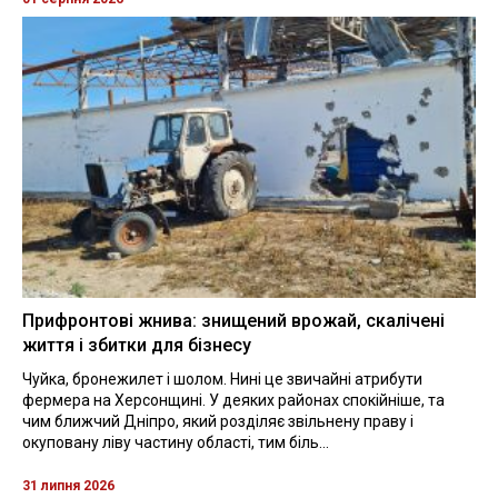
Прифронтові жнива: знищений врожай, скалічені
життя і збитки для бізнесу
Чуйка, бронежилет і шолом. Нині це звичайні атрибути
фермера на Херсонщині. У деяких районах спокійніше, та
чим ближчий Дніпро, який розділяє звільнену праву і
окуповану ліву частину області, тим біль...
31 липня 2026