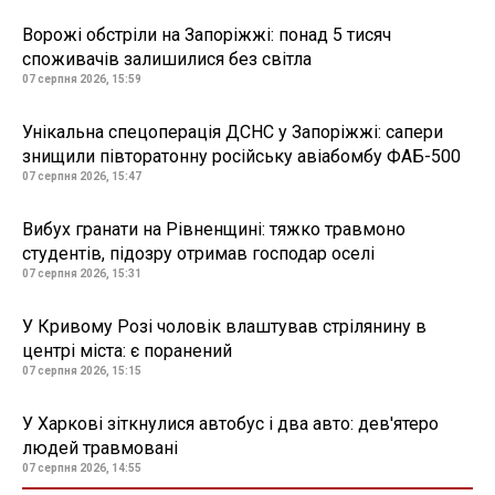
Ворожі обстріли на Запоріжжі: понад 5 тисяч
споживачів залишилися без світла
07 серпня 2026, 15:59
Унікальна спецоперація ДСНС у Запоріжжі: сапери
знищили півторатонну російську авіабомбу ФАБ-500
07 серпня 2026, 15:47
Вибух гранати на Рівненщині: тяжко травмоно
студентів, підозру отримав господар оселі
07 серпня 2026, 15:31
У Кривому Розі чоловік влаштував стрілянину в
центрі міста: є поранений
07 серпня 2026, 15:15
У Харкові зіткнулися автобус і два авто: дев'ятеро
людей травмовані
07 серпня 2026, 14:55