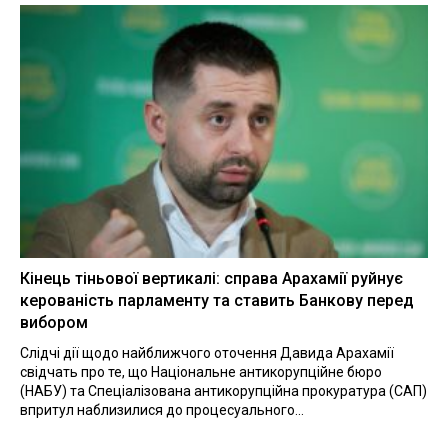
Кінець тіньової вертикалі: справа Арахамії руйнує
керованість парламенту та ставить Банкову перед
вибором
Слідчі дії щодо найближчого оточення Давида Арахамії
свідчать про те, що Національне антикорупційне бюро
(НАБУ) та Спеціалізована антикорупційна прокуратура (САП)
впритул наблизилися до процесуального...