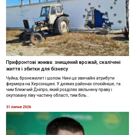
Прифронтові жнива: знищений врожай, скалічені
життя і збитки для бізнесу
Чуйка, бронежилет і шолом. Нині це звичайні атрибути
фермера на Херсонщині. У деяких районах спокійніше, та
чим ближчий Дніпро, який розділяє звільнену праву і
окуповану ліву частину області, тим біль...
31 липня 2026