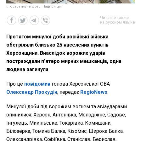
ілюстративне фото: Нацполіція
Читайте также
на русском языке
Протягом минулої доби російські війська
обстріляли близько 25 населених пунктів
Херсонщини. Внаслідок ворожих ударів
постраждали п'ятеро мирних мешканців, одна
людина загинула
Про це
повідомив
голова Херсонської ОВА
Олександр Прокудін
, передає
RegioNews
.
Минулої доби під ворожим вогнем та авіаударами
опинилися: Херсон, Антонівка, Молодіжне, Садове,
Інгулець, Микільське, Токарівка, Комишани,
Білозерка, Томина Балка, Кізомис, Широка Балка,
Олександрівка, Софіївка, Станіслав, Берислав,