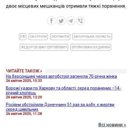
двоє місцевих мешканців отримали тяжкі поранення.
РФ
ОБСТРІЛИ
ОКУПАНТИ
ЗАПОРІЗЬКА ОБЛАСТЬ
ФЕДОРОВ ІВАН СЕРГІЙОВИЧ
ЗРУЙНОВАНІ БУДИНКИ
ЧИТАЙТЕ ТАКОЖ »
На Херсонщині через артобстріл загинула 70-річна жінка
26 квітня 2025, 15:33
Ворожі удари по Харкову та області: серед поранених –14-
річний хлопець
26 квітня 2025, 13:29
Росіяни обстріляли Донеччину 51 раз за добу: є жертви
серед цивільних
26 квітня 2025, 11:28
Всі новини »