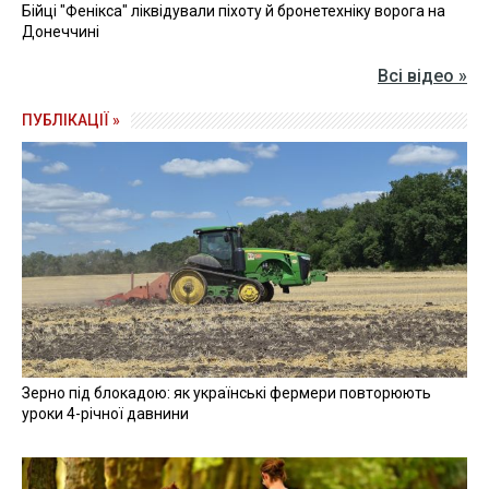
Бійці "Фенікса" ліквідували піхоту й бронетехніку ворога на
Донеччині
Всі відео »
ПУБЛІКАЦІЇ »
Зерно під блокадою: як українські фермери повторюють
уроки 4-річної давнини