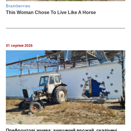
01 серпня 2026
Прифронтові жнива: знищений врожай, скалічені