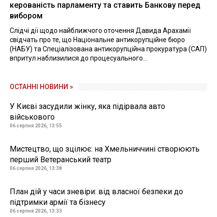
керованість парламенту та ставить Банкову перед
вибором
Слідчі дії щодо найближчого оточення Давида Арахамії
свідчать про те, що Національне антикорупційне бюро
(НАБУ) та Спеціалізована антикорупційна прокуратура (САП)
впритул наблизилися до процесуального...
ОСТАННІ НОВИНИ »
У Києві засудили жінку, яка підірвала авто
військового
06 серпня 2026, 13:55
Мистецтво, що зцілює: на Хмельниччині створюють
перший Ветеранський театр
06 серпня 2026, 13:38
План дій у часи зневіри: від власної безпеки до
підтримки армії та бізнесу
06 серпня 2026, 13:33