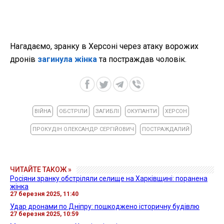
Нагадаємо, зранку в Херсоні через атаку ворожих
дронів
загинула жінка
та постраждав чоловік.
ВІЙНА
ОБСТРІЛИ
ЗАГИБЛІ
ОКУПАНТИ
ХЕРСОН
ПРОКУДІН ОЛЕКСАНДР СЕРГІЙОВИЧ
ПОСТРАЖДАЛИЙ
ЧИТАЙТЕ ТАКОЖ »
Росіяни зранку обстріляли селище на Харківщині: поранена
жінка
27 березня 2025, 11:40
Удар дронами по Дніпру: пошкоджено історичну будівлю
27 березня 2025, 10:59