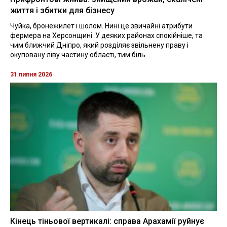
життя і збитки для бізнесу
Чуйка, бронежилет і шолом. Нині це звичайні атрибути
фермера на Херсонщині. У деяких районах спокійніше, та
чим ближчий Дніпро, який розділяє звільнену праву і
окуповану ліву частину області, тим біль...
31 липня 2026
Кінець тіньової вертикалі: справа Арахамії руйнує