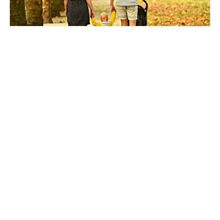
Мобілізація, каліцтва, ПТСР: створювати сім'ї в Україні стало
складніше
Всі публікації »
БЛОГИ »
Віктор Андрусів
Збільшення ціни війни: удари по російських
НПЗ і складах змушують Путіна рахувати
гроші
Сергій Фурса
Один удар – і хвиля паніки: як Росія
намагається зламати українців