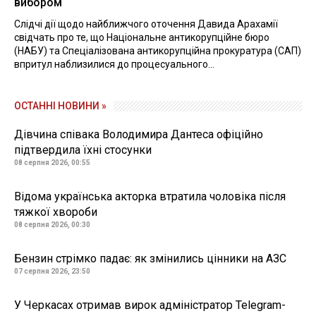
вибором
Слідчі дії щодо найближчого оточення Давида Арахамії
свідчать про те, що Національне антикорупційне бюро
(НАБУ) та Спеціалізована антикорупційна прокуратура (САП)
впритул наблизилися до процесуального...
ОСТАННІ НОВИНИ »
Дівчина співака Володимира Дантеса офіційно
підтвердила їхні стосунки
08 серпня 2026, 00:55
Відома українська акторка втратила чоловіка після
тяжкої хвороби
08 серпня 2026, 00:30
Бензин стрімко падає: як змінились цінники на АЗС
07 серпня 2026, 23:50
У Черкасах отримав вирок адміністратор Telegram-