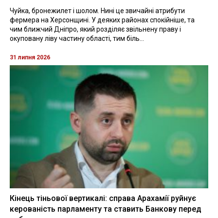
Чуйка, бронежилет і шолом. Нині це звичайні атрибути
фермера на Херсонщині. У деяких районах спокійніше, та
чим ближчий Дніпро, який розділяє звільнену праву і
окуповану ліву частину області, тим біль...
31 липня 2026
Кінець тіньової вертикалі: справа Арахамії руйнує
керованість парламенту та ставить Банкову перед