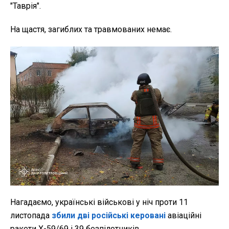
"Таврія".
На щастя, загиблих та травмованих немає.
Нагадаємо, українські військові у ніч проти 11
листопада
збили дві російські керовані
авіаційні
ракети Х-59/69 і 39 безпілотників.