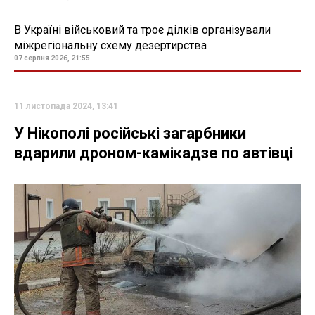
В Україні військовий та троє ділків організували
міжрегіональну схему дезертирства
07 серпня 2026, 21:55
11 листопада 2024, 13:41
У Нікополі російські загарбники
вдарили дроном-камікадзе по автівці