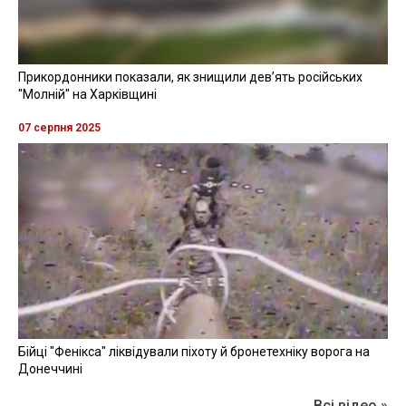
Прикордонники показали, як знищили девʼять російських
"Молній" на Харківщині
07 серпня 2025
Бійці "Фенікса" ліквідували піхоту й бронетехніку ворога на
Донеччині
Всі відео »