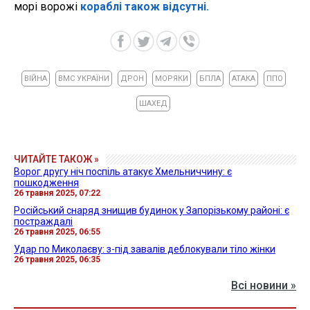
морі ворожі
кораблі також відсутні.
ВІЙНА
ВМС УКРАЇНИ
ДРОН
МОРЯКИ
БПЛА
АТАКА
ППО
ШАХЕД
ЧИТАЙТЕ ТАКОЖ »
Ворог другу ніч поспіль атакує Хмельниччину: є
пошкодження
26 травня 2025, 07:22
Російський снаряд знищив будинок у Запорізькому районі: є
постраждалі
26 травня 2025, 06:55
Удар по Миколаєву: з-під завалів деблокували тіло жінки
26 травня 2025, 06:35
Всі новини »