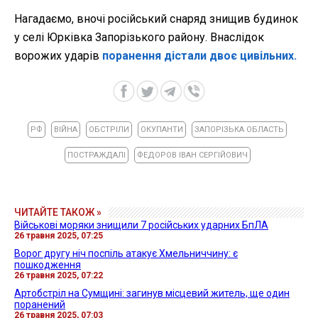
Нагадаємо, вночі російський снаряд знищив будинок
у селі Юрківка Запорізького району. Внаслідок
ворожих ударів
поранення дістали двоє цивільних.
РФ
ВІЙНА
ОБСТРІЛИ
ОКУПАНТИ
ЗАПОРІЗЬКА ОБЛАСТЬ
ПОСТРАЖДАЛІ
ФЕДОРОВ ІВАН СЕРГІЙОВИЧ
ЧИТАЙТЕ ТАКОЖ »
Військові моряки знищили 7 російських ударних БпЛА
26 травня 2025, 07:25
Ворог другу ніч поспіль атакує Хмельниччину: є
пошкодження
26 травня 2025, 07:22
Артобстріл на Сумщині: загинув місцевий житель, ще один
поранений
26 травня 2025, 07:03