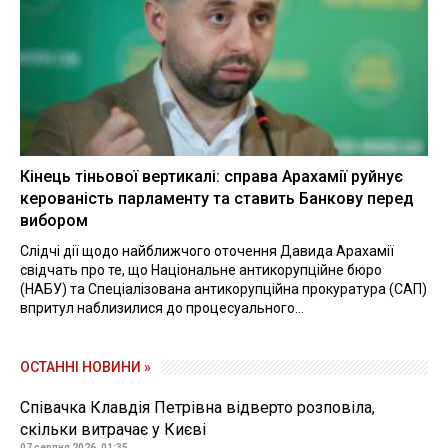
Кінець тіньової вертикалі: справа Арахамії руйнує
керованість парламенту та ставить Банкову перед
вибором
Слідчі дії щодо найближчого оточення Давида Арахамії
свідчать про те, що Національне антикорупційне бюро
(НАБУ) та Спеціалізована антикорупційна прокуратура (САП)
впритул наблизилися до процесуального...
ОСТАННІ НОВИНИ »
Співачка Клавдія Петрівна відверто розповіла,
скільки витрачає у Києві
07 серпня 2026, 01:35