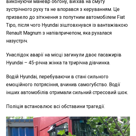
виконуючи маневр обгону, виїхав на смугу
зустрічного руху та не впорався з керуванням. Це
призвело до зіткнення з попутним автомобілем Fiat
Tipo, після чого Hyundai зіштовхнувся із вантажівкою
Renault Magnum з напівпричепом, яка рухалася
назустріч.
Унаслідок аварії на місці загинули двоє пасажирів
Hyundai – 45-річна жінка та трирічна дівчинка.
Водій Hyundai, перебуваючи в стані сильного
емоційного потрясіння, вчинив самогубство. Водії
інших автомобілів отримали сильний стресовий шок.
Поліція встановлює всі обставини трагедії.