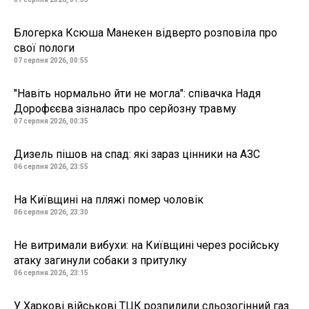
Блогерка Ксюша Манекен відверто розповіла про
свої пологи
07 серпня 2026, 00:55
"Навіть нормально йти не могла": співачка Надя
Дорофєєва зізналась про серйозну травму
07 серпня 2026, 00:35
Дизель пішов на спад: які зараз цінники на АЗС
06 серпня 2026, 23:55
На Київщині на пляжі помер чоловік
06 серпня 2026, 23:30
Не витримали вибухи: на Київщині через російську
атаку загинули собаки з притулку
06 серпня 2026, 23:15
У Харкові військові ТЦК розпилили сльозогінний газ