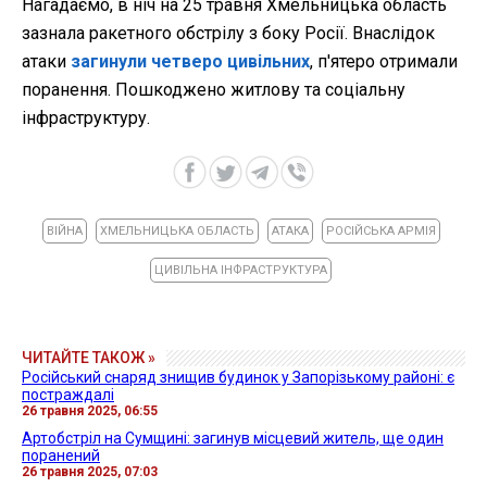
Нагадаємо, в ніч на 25 травня Хмельницька область
зазнала ракетного обстрілу з боку Росії. Внаслідок
атаки
загинули четверо цивільних
, п'ятеро отримали
поранення. Пошкоджено житлову та соціальну
інфраструктуру.
ВІЙНА
ХМЕЛЬНИЦЬКА ОБЛАСТЬ
АТАКА
РОСІЙСЬКА АРМІЯ
ЦИВІЛЬНА ІНФРАСТРУКТУРА
ЧИТАЙТЕ ТАКОЖ »
Російський снаряд знищив будинок у Запорізькому районі: є
постраждалі
26 травня 2025, 06:55
Артобстріл на Сумщині: загинув місцевий житель, ще один
поранений
26 травня 2025, 07:03