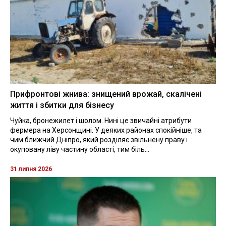
Прифронтові жнива: знищений врожай, скалічені
життя і збитки для бізнесу
Чуйка, бронежилет і шолом. Нині це звичайні атрибути
фермера на Херсонщині. У деяких районах спокійніше, та
чим ближчий Дніпро, який розділяє звільнену праву і
окуповану ліву частину області, тим біль...
31 липня 2026