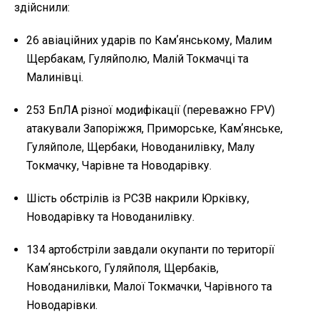
здійснили:
26 авіаційних ударів по Камʼянському, Малим
Щербакам, Гуляйполю, Малій Токмачці та
Малинівці.
253 БпЛА різної модифікації (переважно FPV)
атакували Запоріжжя, Приморське, Камʼянське,
Гуляйполе, Щербаки, Новоданилівку, Малу
Токмачку, Чарівне та Новодарівку.
Шість обстрілів із РСЗВ накрили Юрківку,
Новодарівку та Новоданилівку.
134 артобстріли завдали окупанти по території
Камʼянського, Гуляйполя, Щербаків,
Новоданилівки, Малої Токмачки, Чарівного та
Новодарівки.