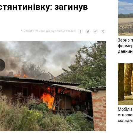
стянтинівку: загинув
Читайте также на русском языке
Зерно п
фермер
давнин
Мобіліз
створюв
складн