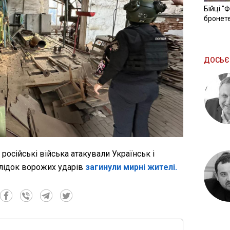
Бійці "
бронете
ДОСЬЄ
 російські війська атакували Українськ і
слідок ворожих ударів
загинули мирні жителі.