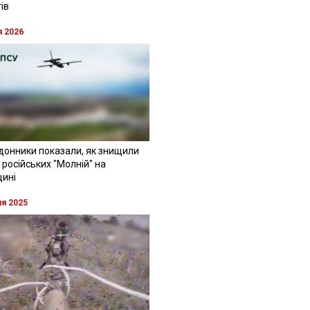
ів
я 2026
донники показали, як знищили
 російських "Молній" на
щині
ня 2025