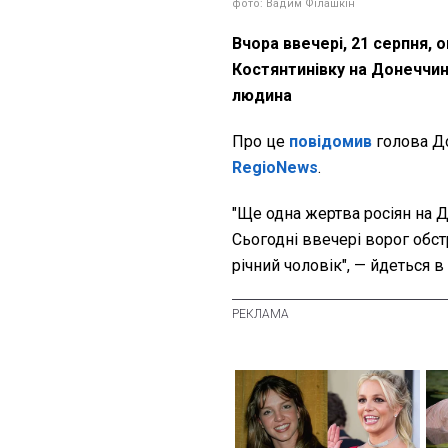
фото: Вадим Філашкін
Вчора ввечері, 21 серпня, о
Костянтинівку на Донеччин
людина
Про це
повідомив
голова Д
RegioNews
.
"Ще одна жертва росіян на Д
Сьогодні ввечері ворог обстр
річний чоловік", — йдеться в