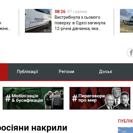
08:26
07 серпня
Вистрибнула з сьомого
н
поверху: в Одесі загинула
 жінки
12-річна дівчинка, яка
приїхала на відпочинок
Публікації
Регіони
Досьє
ПУБЛІК
росіяни накрили