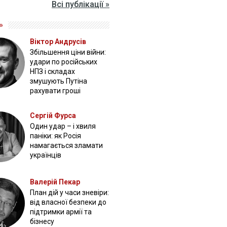
Всі публікації »
»
Віктор Андрусів
Збільшення ціни війни:
удари по російських
НПЗ і складах
змушують Путіна
рахувати гроші
Сергій Фурса
Один удар – і хвиля
паніки: як Росія
намагається зламати
українців
Валерій Пекар
План дій у часи зневіри:
від власної безпеки до
підтримки армії та
бізнесу