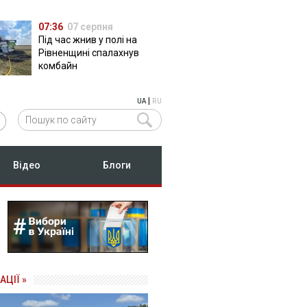
07:36
07 серпня
Під час жнив у полі на
Рівненщині спалахнув
комбайн
|
UA
RU
Відео
Блоги
АЦІЇ »