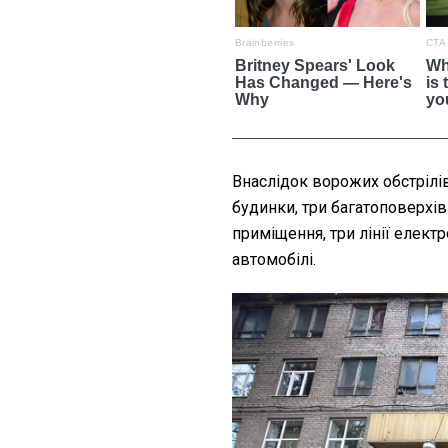
Внаслідок ворожих обстрілі
будинки, три багатоповерхівк
приміщення, три лінії електр
автомобілі.