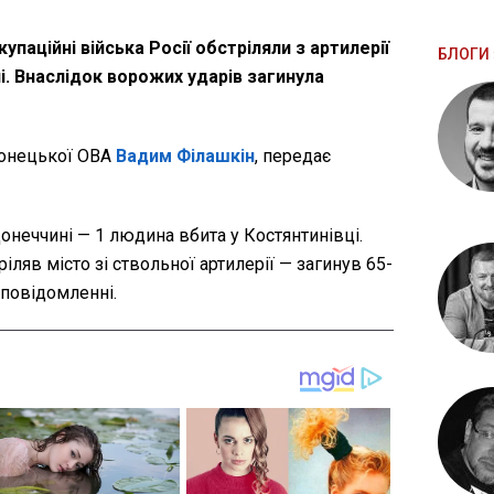
купаційні війська Росії обстріляли з артилерії
БЛОГИ 
і. Внаслідок ворожих ударів загинула
онецької ОВА
Вадим Філашкін
, передає
онеччині — 1 людина вбита у Костянтинівці.
іляв місто зі ствольної артилерії — загинув 65-
 повідомленні.