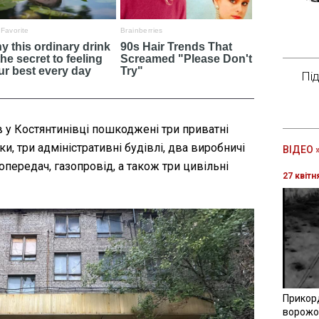
Пі
в у Костянтинівці пошкоджені три приватні
и, три адміністративні будівлі, два виробничі
ВІДЕО 
опередач, газопровід, а також три цивільні
27 квітн
Прикор
ворожої