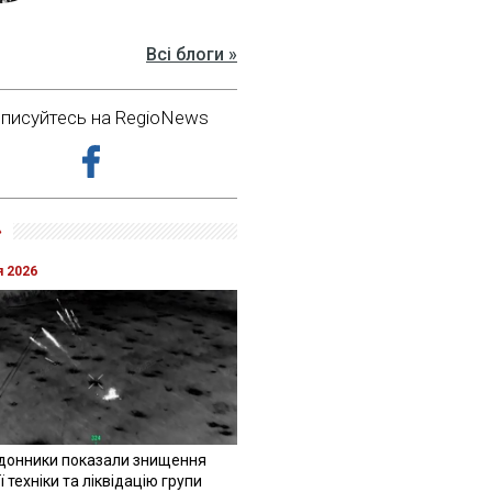
Всі блоги »
дписуйтесь на RegioNews
»
я 2026
донники показали знищення
 техніки та ліквідацію групи