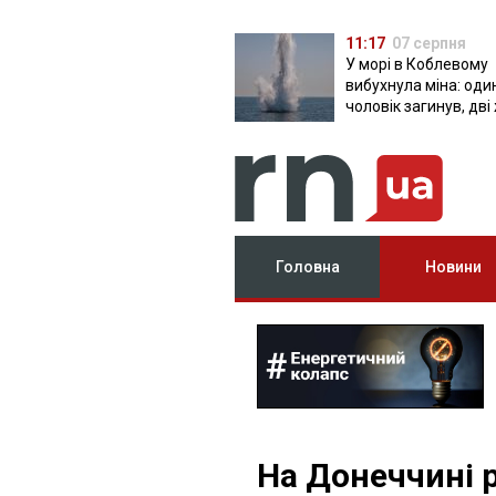
11:17
07 серпня
У морі в Коблевому
вибухнула міна: оди
чоловік загинув, дві
поранені
Головна
Новини
На Донеччині 