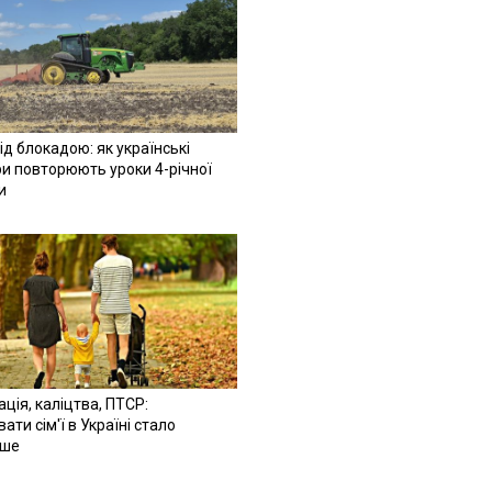
ід блокадою: як українські
и повторюють уроки 4-річної
и
ація, каліцтва, ПТСР:
ати сім'ї в Україні стало
іше