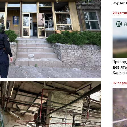
окупант
20 квітн
Прикор
девʼять
Харків
07 серп