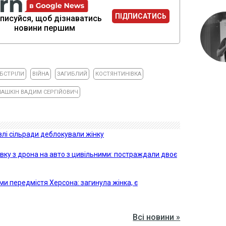
ПІДПИСАТИСЬ
писуйся, щоб дізнаватись
новини першим
БСТРІЛИ
ВІЙНА
ЗАГИБЛИЙ
КОСТЯНТИНІВКА
ЛАШКІН ВАДИМ СЕРГІЙОВИЧ
івлі сільради деблокували жінку
івку з дрона на авто з цивільними: постраждали двоє
ми передмістя Херсона: загинула жінка, є
Всі новини »