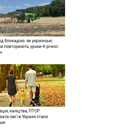
ід блокадою: як українські
и повторюють уроки 4-річної
и
ація, каліцтва, ПТСР:
ати сім'ї в Україні стало
іше