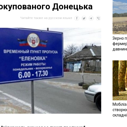
окупованого Донецька
Читайте также на русском языке
Зерно п
фермер
давнин
Мобіліз
створюв
складн