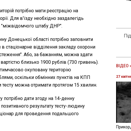
иторій потрібно мати реєстрацію на
орії. Для в'їзду необхідно заздалегідь
о "міжвідомчого штабу ДНР".
Пі
тину Донецької області потрібно заповнити
 в стаціонарне відділення закладу охорони
стеження". Або, за бажанням, можна здати
 вартістю близько 1900 рублів (730 гривень).
ВІДЕО 
тимчасово окуповану територію
лями, оскільки обмінних пунктів на КПП
27 квітн
и тесту можна отримати протягом 15 хвилин.
ту потрібно дати згоду на 14-денну
 позитивного результату тесту-людину
аціонар для проведення подальшого
Прикор