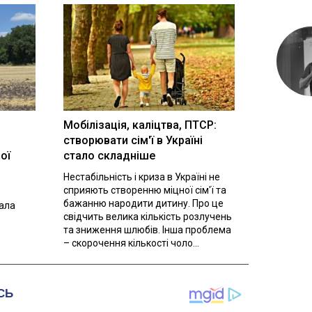
Мобілізація, каліцтва, ПТСР:
створювати сім'ї в Україні
ої
стало складніше
Нестабільність і криза в Україні не
сприяють створенню міцної сім'ї та
бажанню народити дитину. Про це
вала
свідчить велика кількість розлучень
та зниження шлюбів. Інша проблема
– скорочення кількості чоло...