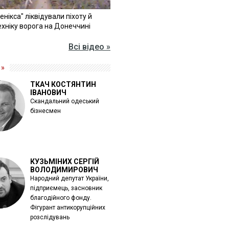
Фенікса" ліквідували піхоту й
хніку ворога на Донеччині
Всі відео »
 »
ТКАЧ КОСТЯНТИН
ІВАНОВИЧ
Скандальний одеський
бізнесмен
КУЗЬМІНИХ СЕРГІЙ
ВОЛОДИМИРОВИЧ
Народний депутат України,
підприємець, засновник
благодійного фонду.
Фігурант антикорупційних
розслідувань