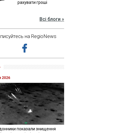
рахувати гроші
Всі блоги »
дписуйтесь на RegioNews
»
я 2026
донники показали знищення