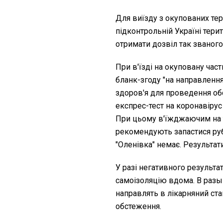
Для виїзду з окупованих тер
підконтрольній Україні терит
отримати дозвіл так званог
При в'їзді на окуповану час
бланк-згоду "на направлення
здоров'я для проведення об
експрес-тест на коронавірус
При цьому в'їжджаючим на 
рекомендують запастися руб
"Оленівка" немає. Результат
У разі негативного результа
самоізоляцію вдома. В разы
направлять в лікарняний ст
обстеження.