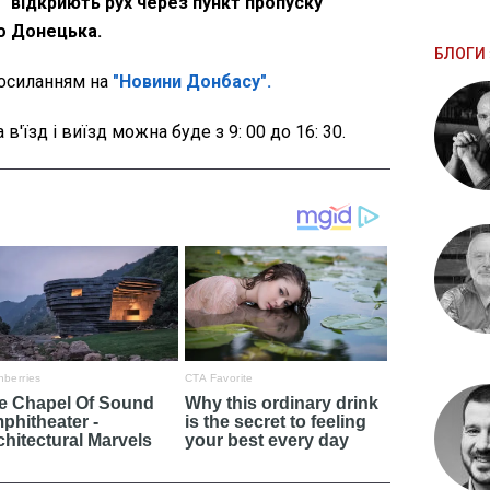
 "відкриють рух через пункт пропуску"
го Донецька.
БЛОГИ 
осиланням на
"Новини Донбасу".
в'їзд і виїзд можна буде з 9: 00 до 16: 30.