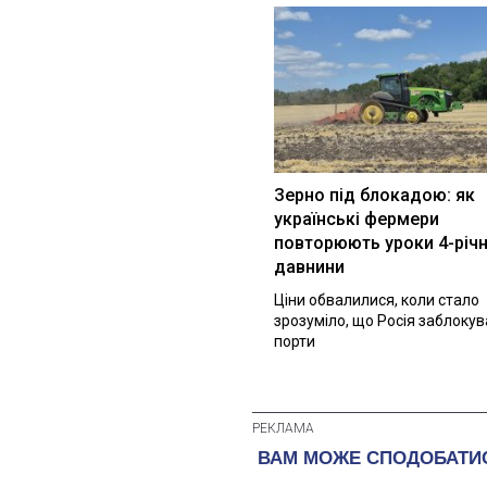
Зерно під блокадою: як
українські фермери
повторюють уроки 4-річн
давнини
Ціни обвалилися, коли стало
зрозуміло, що Росія заблоку
порти