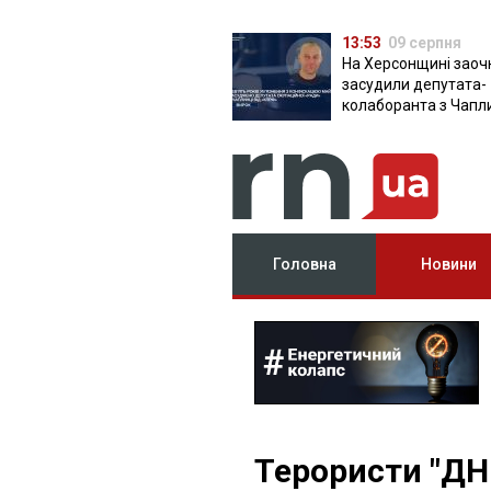
13:53
09 серпня
На Херсонщині заоч
засудили депутата-
колаборанта з Чапл
від КПРФ
Головна
Новини
Терористи "ДН