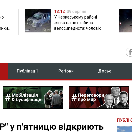
13:12
09 серпня
но
У Черкаському районі
жінка на авто збила
инки
велосипедиста: чоловік
загинув на місці
Публікації
Регіони
Досьє
ПУБЛІК
Р" у п'ятницю відкриють