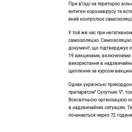
При в'їзді на територію віль
антиген коронавірусу та вст
який контролює самоізоляці
У той же час при негативному
самоізоляцію. Самоізоляцію 
документ, що підтверджує о
19 вакцинами, включеними 
використання в надзвичайни
щеплення за курсом вакцина
Однак українські прикордон
препаратом" Супутник V", т
Всесвітньою організацією о
в надзвичайних ситуаціях. Те
починається через 72 годин