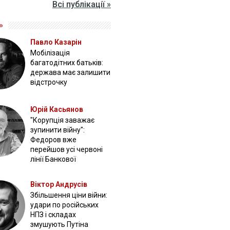
Всі публікації »
»
Павло Казарін
Мобілізація
багатодітних батьків:
держава має залишити
відстрочку
Юрій Касьянов
"Корупція заважає
зупинити війну":
Федоров вже
перейшов усі червоні
лінії Банкової
Віктор Андрусів
Збільшення ціни війни:
удари по російських
НПЗ і складах
змушують Путіна