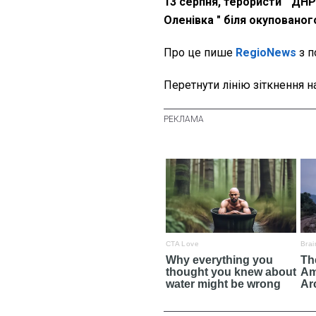
13 серпня, терористи " ДНР
Оленівка " біля окуповано
Про це пише
RegioNews
з п
Перетнути лінію зіткнення на 