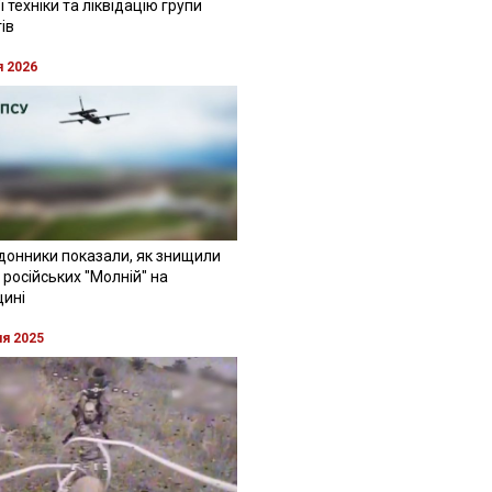
 техніки та ліквідацію групи
ів
я 2026
донники показали, як знищили
 російських "Молній" на
щині
ня 2025