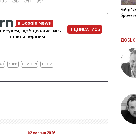
Бійці "
бронете
ПІДПИСАТИСЬ
писуйся, щоб дізнаватись
новини першим
ДОСЬЄ
АС
КПВВ
COVID-19
ТЕСТИ
02 серпня 2026