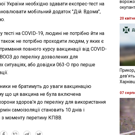
ворожої
ної України необхідно здавати експрес-тест на
окупант
ановлювати мобільний додаток "Дій. Вдома",
20 квітн
ю.
 тесті на COVID-19, людині не потрібно йти на
також не потрібно проходити людям, у яких є
тримання повного курсу вакцинації від COVID-
ВООЗ до переліку дозволених для
х ситуаціях, або довідки 063-О про перше
Прикор
ції.
девʼять
Харків
ники не братимуть до уваги вакцинацію
07 серп
ому що ця вакцина не була включена
хорони здоров'я до переліку для використання
рмін самоізоляції становить 10 днів і
и з моменту перетину КПВВ.