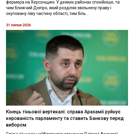
фермера на Херсонщині. У деяких районах спокійніше, та
чим ближчий Дніпро, який розділяє звільнену праву і
окуповану ліву частину області, тим біль...
31 липня 2026
Кінець тіньової вертикалі: справа Арахамії руйнує
керованість парламенту та ставить Банкову перед
вибором