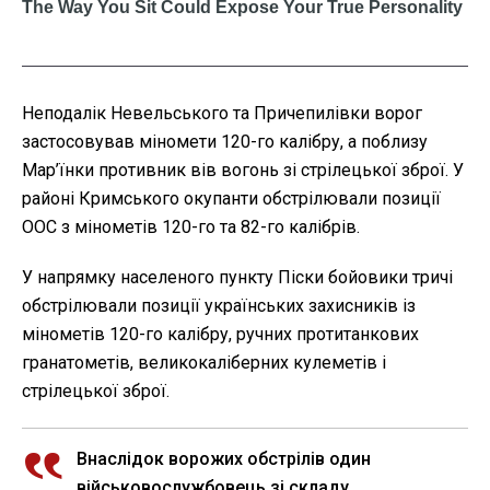
Неподалік Невельського та Причепилівки ворог
застосовував міномети 120-го калібру, а поблизу
Мар’їнки противник вів вогонь зі стрілецької зброї. У
районі Кримського окупанти обстрілювали позиції
ООС з мінометів 120-го та 82-го калібрів.
У напрямку населеного пункту Піски бойовики тричі
обстрілювали позиції українських захисників із
мінометів 120-го калібру, ручних протитанкових
гранатометів, великокаліберних кулеметів і
стрілецької зброї.
Внаслідок ворожих обстрілів один
військовослужбовець зі складу