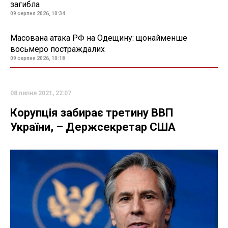
загибла
09 серпня 2026, 10:34
Масована атака РФ на Одещину: щонайменше
восьмеро постраждалих
09 серпня 2026, 10:18
08 липня 2021, 22:07
Корупція забирає третину ВВП
України, – Держсекретар США