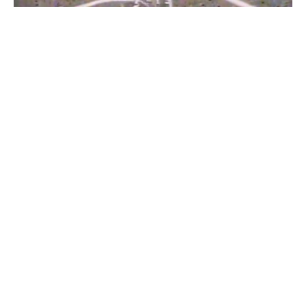
Бійці "Фенікса" ліквідували піхоту й бронетехніку ворога на
Донеччині
Всі відео »
ПУБЛІКАЦІЇ »
Зерно під блокадою: як українські фермери повторюють
уроки 4-річної давнини