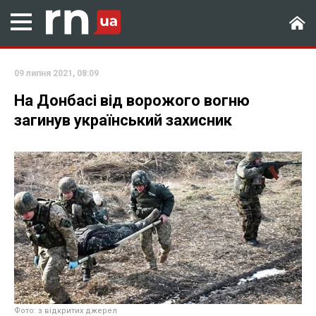
09 липня 2021, 08:09
На Донбасі від ворожого вогню
загинув український захисник
Фото: з відкритих джерел