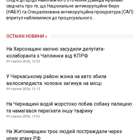
Слідчі дії щодо найближчого оточення Давида Арахамії
свідчать про те, що Національне антикорупційне бюро
(НАБУ) та Спеціалізована антикорупційна прокуратура (САП)
впритул наблизилися до процесуального...
ОСТАННІ НОВИНИ »
На Херсонщині заочно засудили депутата-
колаборанта з Чаплинки від КПРФ
09 серпня 2026, 13:53
У Черкаському районі жінка на авто збила
велосипедиста: чоловік загинув на місці
09 серпня 2026, 13:12
На Черкащині водій жорстоко побив собаку палицею
та намагався переїхати іншу тварину
09 серпня 2026, 12:55
На Житомирщині троє людей постраждали через
нічну атаку РФ