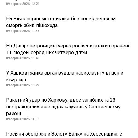
09 серпня 2026, 12:21
На Рівненщині мотоцикліст без посвідчення на
смерть збив пішохода
09 серпня 2026, 11:58
На Дніпропетровщині через російські атаки поранені
11 людей, серед них четверо дітей
09 серпня 2026, 11:40
У Харкові жінка організувала нарколазні у власній
квартирі
09 серпня 2026, 11:22
Ракетний удар по Харкову: двоє загиблих та 23
постраждалих внаслідок влучань у Салтівському
районі
09 серпня 2026, 10:59
Росіяни обстріляли Золоту Балку на Херсонщині: є