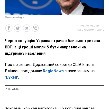
Фото azertag.az
Читайте также
на русском языке
Через корупцію Україна втрачає близько третини
ВВП, а ці гроші могли б бути направлені на
підтримку населення
Про це заявив Державний секретар США Ентоні
Блінкен повідомляє
RegioNews
з посиланням на
"
Букви
".
Зокрема, Блінкен наголосив, що корупція завдає