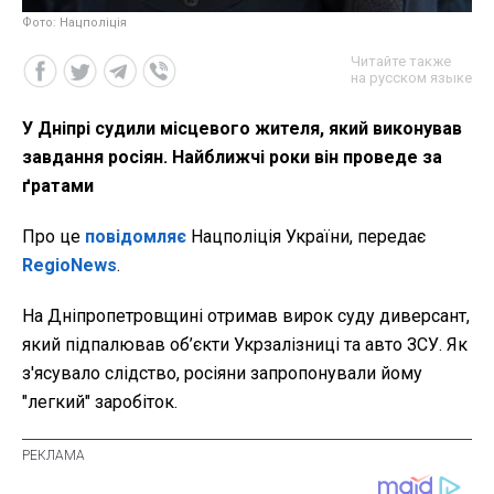
Фото: Нацполіція
Читайте также
на русском языке
У Дніпрі судили місцевого жителя, який виконував
завдання росіян. Найближчі роки він проведе за
ґратами
Про це
повідомляє
Нацполіція України, передає
RegioNews
.
На Дніпропетровщині отримав вирок суду диверсант,
який підпалював об’єкти Укрзалізниці та авто ЗСУ. Як
з'ясувало слідство, росіяни запропонували йому
"легкий" заробіток.