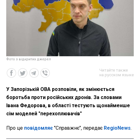
Фото з відкритих джерел
Читайте также
на русском языке
У Запорізькій ОВА розповіли, як змінюється
боротьба проти російських дронів. За словами
Івана Федорова, в області тестують щонайменше
сім моделей "перехоплювачів"
Про це
повідомляє
"Справжнє", передає
RegioNews
.