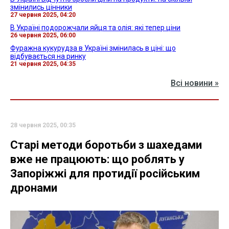
змінились цінники
27 червня 2025, 04:20
В Україні подорожчали яйця та олія: які тепер ціни
26 червня 2025, 06:00
Фуражна кукурудза в Україні змінилась в ціні: що
відбувається на ринку
21 червня 2025, 04:35
Всі новини »
28 червня 2025, 00:35
Старі методи боротьби з шахедами
вже не працюють: що роблять у
Запоріжжі для протидії російським
дронами