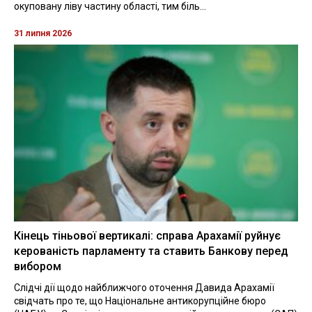
окуповану ліву частину області, тим біль...
31 липня 2026
Кінець тіньової вертикалі: справа Арахамії руйнує
керованість парламенту та ставить Банкову перед
вибором
Слідчі дії щодо найближчого оточення Давида Арахамії
свідчать про те, що Національне антикорупційне бюро