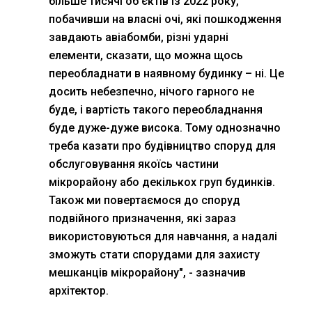
більше тисячі об'єктів із 2022 року,
побачивши на власні очі, які пошкодження
завдають авіабомби, різні ударні
елементи, сказати, що можна щось
переобладнати в наявному будинку – ні. Це
досить небезпечно, нічого гарного не
буде, і вартість такого переобладнання
буде дуже-дуже висока. Тому однозначно
треба казати про будівництво споруд для
обслуговування якоїсь частини
мікрорайону або декількох груп будинків.
Також ми повертаємося до споруд
подвійного призначення, які зараз
використовуються для навчання, а надалі
зможуть стати спорудами для захисту
мешканців мікрорайону", - зазначив
архітектор.