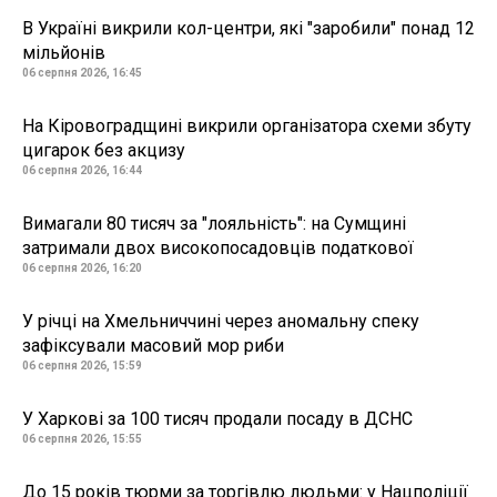
В Україні викрили кол-центри, які "заробили" понад 12
мільйонів
06 серпня 2026, 16:45
На Кіровоградщині викрили організатора схеми збуту
цигарок без акцизу
06 серпня 2026, 16:44
Вимагали 80 тисяч за "лояльність": на Сумщині
затримали двох високопосадовців податкової
06 серпня 2026, 16:20
У річці на Хмельниччині через аномальну спеку
зафіксували масовий мор риби
06 серпня 2026, 15:59
У Харкові за 100 тисяч продали посаду в ДСНС
06 серпня 2026, 15:55
До 15 років тюрми за торгівлю людьми: у Нацполіції