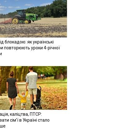
ід блокадою: як українські
и повторюють уроки 4-річної
и
ація, каліцтва, ПТСР:
ати сім'ї в Україні стало
іше