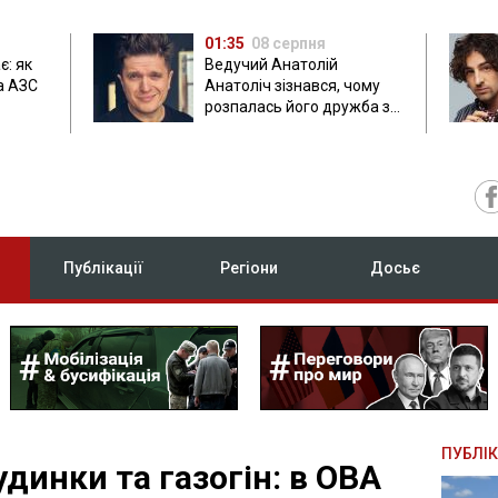
01:35
08 серпня
є: як
Ведучий Анатолій
а АЗС
Анатоліч зізнався, чому
розпалась його дружба з
Остапчуком
Публікації
Регіони
Досьє
ПУБЛІК
динки та газогін: в ОВА