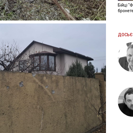
Бійці "
бронете
ДОСЬЄ