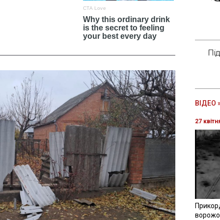
Пі
ВІДЕО 
27 квітн
Прикор
ворожої