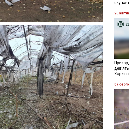
окупант
20 квітн
Прикор
девʼять
Харків
07 серп