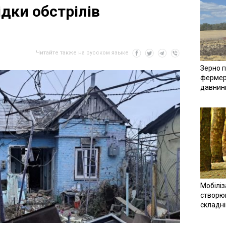
дки обстрілів
Читайте также на русском языке
Зерно п
фермер
давнин
Мобіліз
створюв
складн