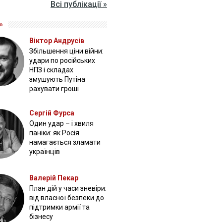
Всі публікації »
»
Віктор Андрусів
Збільшення ціни війни:
удари по російських
НПЗ і складах
змушують Путіна
рахувати гроші
Сергій Фурса
Один удар – і хвиля
паніки: як Росія
намагається зламати
українців
Валерій Пекар
План дій у часи зневіри:
від власної безпеки до
підтримки армії та
бізнесу