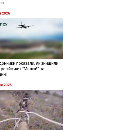
ів
я 2026
донники показали, як знищили
 російських "Молній" на
щині
ня 2025