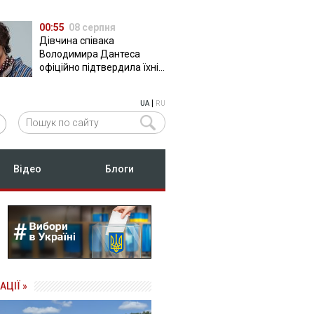
00:55
08 серпня
Дівчина співака
Володимира Дантеса
офіційно підтвердила їхні
стосунки
|
UA
RU
Відео
Блоги
АЦІЇ »