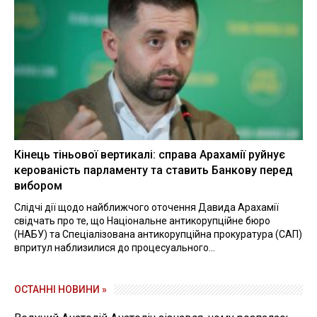
Кінець тіньової вертикалі: справа Арахамії руйнує
керованість парламенту та ставить Банкову перед
вибором
Слідчі дії щодо найближчого оточення Давида Арахамії
свідчать про те, що Національне антикорупційне бюро
(НАБУ) та Спеціалізована антикорупційна прокуратура (САП)
впритул наблизилися до процесуального...
ОСТАННІ НОВИНИ »