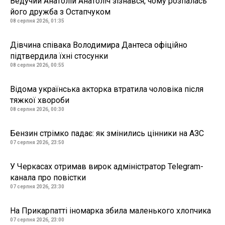
Ведучий Анатолій Анатоліч зізнався, чому розпалась
його дружба з Остапчуком
08 серпня 2026, 01:35
Дівчина співака Володимира Дантеса офіційно
підтвердила їхні стосунки
08 серпня 2026, 00:55
Відома українська акторка втратила чоловіка після
тяжкої хвороби
08 серпня 2026, 00:30
Бензин стрімко падає: як змінились цінники на АЗС
07 серпня 2026, 23:50
У Черкасах отримав вирок адміністратор Telegram-
канала про повістки
07 серпня 2026, 23:30
На Прикарпатті іномарка збила маленького хлопчика
07 серпня 2026, 23:00