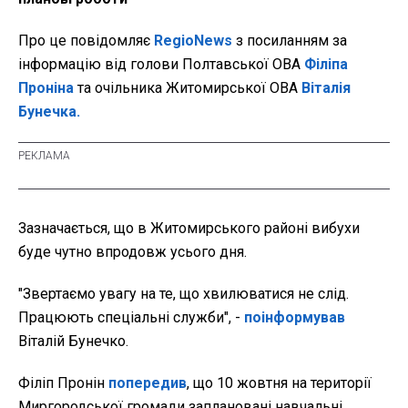
Про це повідомляє
RegioNews
з посиланням за
інформацію від голови Полтавської ОВА
Філіпа
Проніна
та очільника Житомирської ОВА
Віталія
Бунечка.
Зазначається, що в Житомирського районі вибухи
буде чутно впродовж усього дня.
"Звертаємо увагу на те, що хвилюватися не слід.
Працюють спеціальні служби", -
поінформував
Віталій Бунечко.
Філіп Пронін
попередив
, що 10 жовтня на території
Миргородської громади заплановані навчальні