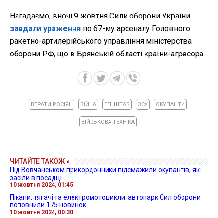
Нагадаємо, вночі 9 жовтня Сили оборони України
завдали ураження
по 67-му арсеналу Головного
ракетно-артилерійського управління міністерства
оборони РФ, що в Брянській області країни-агресора.
ВТРАТИ РОСІЯН
ВІЙНА
ГЕНШТАБ
ЗСУ
ОКУПАНТИ
ВІЙСЬКОВА ТЕХНІКА
ЧИТАЙТЕ ТАКОЖ »
Під Вовчанськом прикордонники підсмажили окупантів, які
засіли в посадці
10 жовтня 2024, 01:45
Пікапи, тягачі та електромотоцикли: автопарк Сил оборони
поповнили 175 новинок
10 жовтня 2024, 00:30