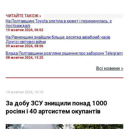
ЧИТАЙТЕ ТАКОЖ »
На Полтавщині Toyota злетіла в кювет і перекинулась: є
постраждалі
10 жовтня 2024, 06:02
На Рівненщині знайшли більше десятка авіабомб часів
Другої світової війни
09 жовтня 2024, 08:06
Влада Полтавщини розгляне рішення про заборону Telegram
08 жовтня 2024, 15:25
Всі новини »
10 жовтня 2024, 10:10
За добу ЗСУ знищили понад 1000
росіян і 40 артсистем окупантів