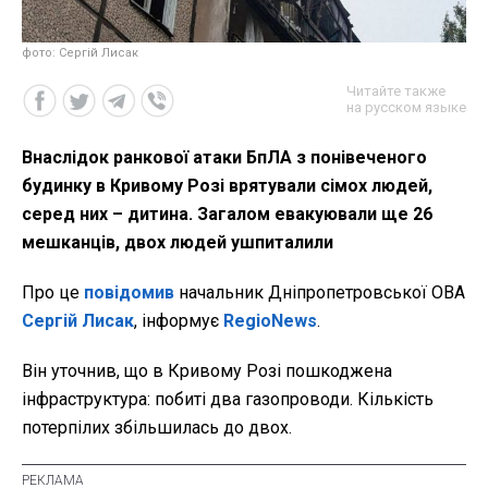
фото: Сергій Лисак
Читайте также
на русском языке
Внаслідок ранкової атаки БпЛА з понівеченого
будинку в Кривому Розі врятували сімох людей,
серед них – дитина. Загалом евакуювали ще 26
мешканців, двох людей ушпиталили
Про це
повідомив
начальник Дніпропетровської ОВА
Сергій Лисак
, інформує
RegioNews
.
Він уточнив, що в Кривому Розі пошкоджена
інфраструктура: побиті два газопроводи. Кількість
потерпілих збільшилась до двох.