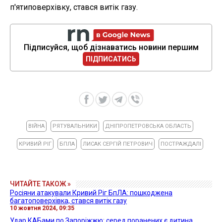
п'ятиповерхівку, стався витік газу.
Підписуйся, щоб дізнаватись новини першим
ПІДПИСАТИСЬ
ВІЙНА
РЯТУВАЛЬНИКИ
ДНІПРОПЕТРОВСЬКА ОБЛАСТЬ
КРИВИЙ РІГ
БПЛА
ЛИСАК СЕРГІЙ ПЕТРОВИЧ
ПОСТРАЖДАЛІ
ЧИТАЙТЕ ТАКОЖ »
Росіяни атакували Кривий Ріг БпЛА: пошкоджена
багатоповерхівка, стався витік газу
10 жовтня 2024, 09:35
Удар КАБами по Запоріжжю: серед поранених є дитина