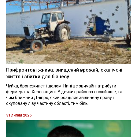
Прифронтові жнива: знищений врожай, скалічені
життя і збитки для бізнесу
Чуйка, бронежилет і шолом. Нині це звичайні атрибути
фермера на Херсонщині. У деяких районах спокійніше, та
чим ближчий Дніпро, який розділяє звільнену праву і
окуповану ліву частину області, тим біль...
31 липня 2026