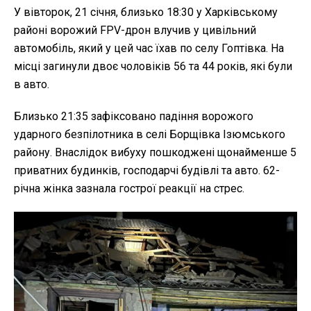
У вівторок, 21 січня, близько 18:30 у Харківському
районі ворожий FPV-дрон влучив у цивільний
автомобіль, який у цей час їхав по селу Гоптівка. На
місці загинули двоє чоловіків 56 та 44 років, які були
в авто.
Близько 21:35 зафіксовано падіння ворожого
ударного безпілотника в селі Борщівка Ізюмського
району. Внаслідок вибуху пошкоджені щонайменше 5
приватних будинків, господарчі будівлі та авто. 62-
річна жінка зазнала гострої реакції на стрес.