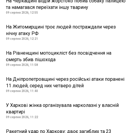
На Черкащині водій жорстоко побив собаку палицею
та намагався переїхати іншу тварину
09 серпня 2026, 12:55
На Житомирщині троє людей постраждали через
нічну атаку РФ
09 серпня 2026, 12:21
На Рівненщині мотоцикліст без посвідчення на
смерть збив пішохода
09 серпня 2026, 11:58
На Дніпропетровщині через російські атаки поранені
11 людей, серед них четверо дітей
09 серпня 2026, 11:40
У Харкові жінка організувала нарколазні у власній
квартирі
09 серпня 2026, 11:22
Ракетний удар по Харкову: двоє загиблих та 23