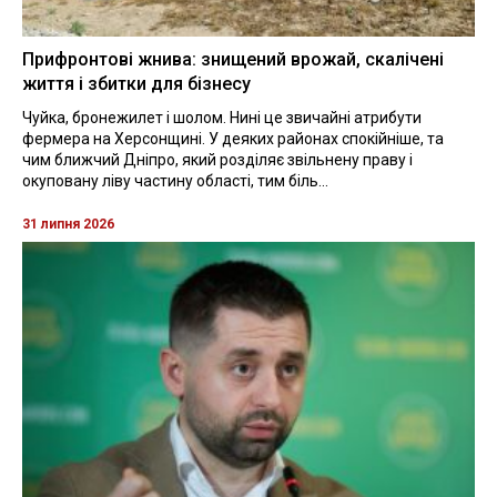
Прифронтові жнива: знищений врожай, скалічені
життя і збитки для бізнесу
Чуйка, бронежилет і шолом. Нині це звичайні атрибути
фермера на Херсонщині. У деяких районах спокійніше, та
чим ближчий Дніпро, який розділяє звільнену праву і
окуповану ліву частину області, тим біль...
31 липня 2026