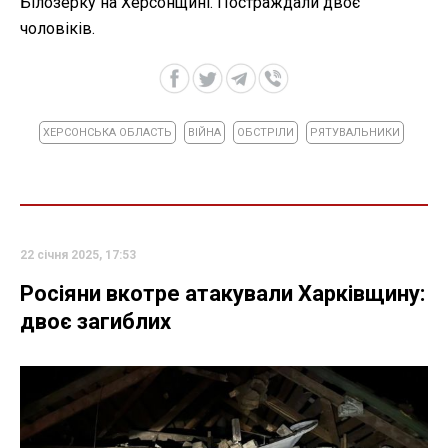
Білозерку на Херсонщині. Постраждали двоє
чоловіків.
ХЕРСОНСЬКА ОБЛАСТЬ
ВІЙНА
ОБСТРІЛИ
РЯТУВАЛЬНИКИ
22 січня 2025, 17:53
Росіяни вкотре атакували Харківщину:
двоє загиблих