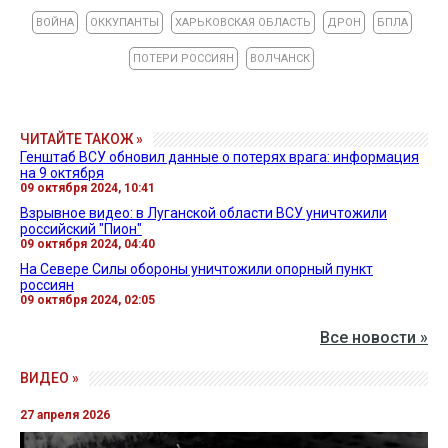
Напомним, в сентябре украинские военные
освободили
от российских захватчиков Волчанский
агрегатный завод. В ГУР рассказали об успешной
операции.
Ранее пограничники показали, как
поразили
позицию и полевой состав боекомплектов
российских оккупантов на Волчанском направлении.
ВОЙНА
ОККУПАНТЫ
ХАРЬКОВСКАЯ ОБЛАСТЬ
ДРОН
БПЛА