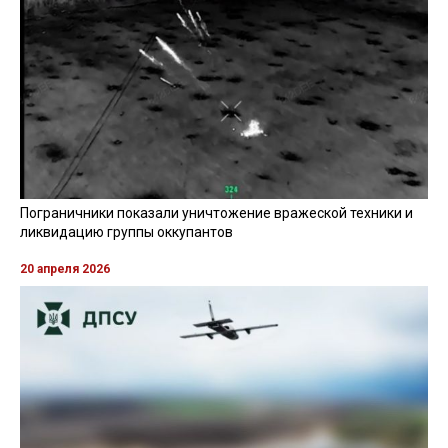
ПОТЕРИ РОССИЯН
ВОЛЧАНСК
ЧИТАЙТЕ ТАКОЖ »
Генштаб ВСУ обновил данные о потерях врага: информация
на 9 октября
09 октября 2024, 10:41
Взрывное видео: в Луганской области ВСУ уничтожили
российский "Пион"
09 октября 2024, 04:40
На Севере Силы обороны уничтожили опорный пункт
россиян
09 октября 2024, 02:05
Все новости »
ВИДЕО »
27 апреля 2026