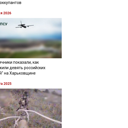
 оккупантов
ля 2026
чники показали, как
жили девять российских
й" на Харьковщине
та 2025