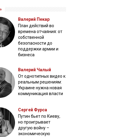
»
Валерий Пекар
План действий во
времена отчаяния: от
собственной
безопасности до
поддержки армии и
бизнеса
Валерий Чалый
От однотипных видео к
реальным решениям:
Украине нужна новая
коммуникация власти
Сергей Фурса
Путин бьет по Киеву,
но проигрывает
другую войну –
экономическую