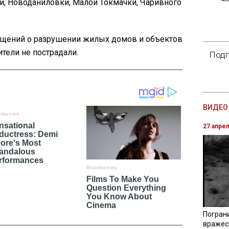
, Новоданиловки, Малой Токмачки, Чаривного
бщений о разрушении жилых домов и объектов
тели не пострадали.
Подп
ВИДЕО 
27 апре
Погран
вражес