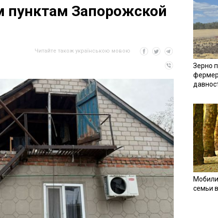
м пунктам Запорожской
Читайте також українською мовою
Зерно п
фермер
давнос
Мобили
семьи 