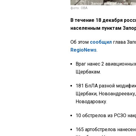
фото: ОВА
В течение 18 декабря росс
населенным пунктам Запо
Об этом
сообщил
глава За
RegioNews
.
Враг нанес 2 авиационны
Щербакам.
181 БпЛА разной модифик
Щербаки, Новоандреевку,
Новодаровку.
10 обстрелов из РСЗО на
165 артобстрелов нанесен