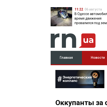
11:22
06 августа
В Одессе автомобил
время движения
провалился под зем
яму с водой
Главная
Новости
Оккупанты за 