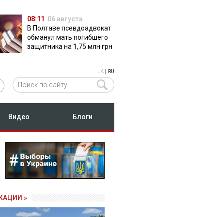
08:11
06 августа
В Полтаве псевдоадвокат
обманул мать погибшего
защитника на 1,75 млн грн
|
UA
RU
Видео
Блоги
КАЦИИ »