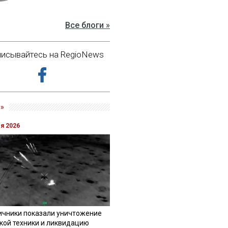
Все блоги »
исывайтесь на RegioNews
»
ля 2026
ичники показали уничтожение
кой техники и ликвидацию