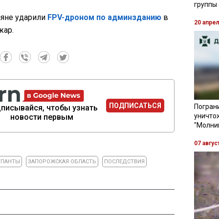
группы
ияне ударили
FPV-дроном по админзданию
в
20 апре
жар.
ПОДПИСАТЬСЯ
Пограни
писывайся, чтобы узнать
уничто
новости первым
"Молни
07 авгус
УПАНТЫ
ЗАПОРОЖСКАЯ ОБЛАСТЬ
ПОСЛЕДСТВИЯ