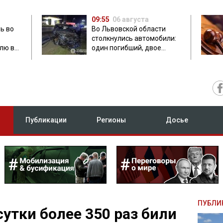
09:55
06 августа
ь во
Во Львовской области
столкнулись автомобили:
лю в
один погибший, двое
травмированных
Публикации
Регионы
Досье
ПУБЛИ
сутки более 350 раз били