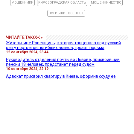
МОШЕННИКИ
КИРОВОГРАДСКАЯ ОБЛАСТЬ
МОШЕННИЧЕСТВО
ПОГИБШИЕ ВОЕННЫЕ
ЧИТАЙТЕ ТАКОЖ »
Жительнице Ровенщины, которая танцевала под русский
рэп у портретов погибших воинов, грозит тюрьма
12 сентября 2024, 23:44
Руководитель отделения почты во Львове, присвоивший
пенсии 18 человек, предстанет перед судом
10 сентября 2024, 22:19
Адвокат присвоил квартиру в Киеве, оформив ссуду ее
умершим владельцам
10 сентября 2024, 04:42
Все новости »
ВИДЕО »
27 апреля 2026