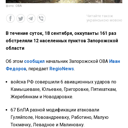
фото: ОВА
Читайте також
українською мовою
В течение суток, 18 сентября, оккупанты 161 раз
обстреляли 12 населенных пунктов Запорожской
области
Об этом
сообщил
начальник Запорожской ОВА
Иван
Федоров
, передает
RegioNews
.
войска РФ совершили 6 авиационных ударов по
Камышевахе, Юльевке, Григоровке, Пятихаткам,
Жеребянкам и Новодаровке.
67 БпЛА разной модификации атаковали
Гуляйполе, Новоандреевку, Работино, Малую
Токмачку, Левадное и Малиновку.