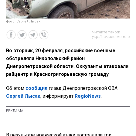
фото: Сергей Лысак
Читайте також
українською мовою
Во вторник, 20 февраля, российские военные
обстреляли Никопольский район
Днепропетровской области. Оккупанты атаковали
райцентр и Красногригорьевскую громаду
Об этом
сообщил
глава Днепропетровской ОВА
Сергей Лысак
, информирует
RegioNews
.
В результате вражеской атаки пострадали три