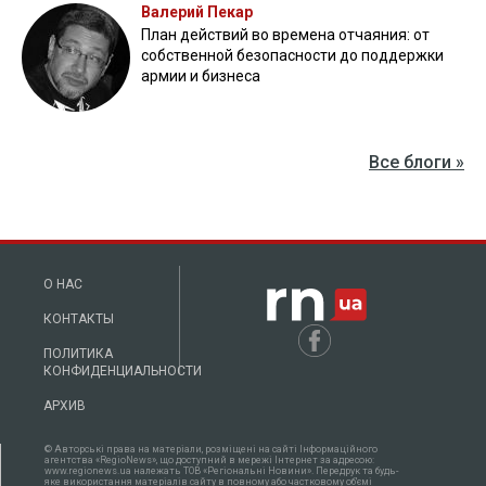
Валерий Пекар
План действий во времена отчаяния: от
собственной безопасности до поддержки
армии и бизнеса
Все блоги »
О НАС
КОНТАКТЫ
ПОЛИТИКА
КОНФИДЕНЦИАЛЬНОСТИ
АРХИВ
© Авторські права на матеріали, розміщені на сайті Інформаційного
агентства «RegioNews», що доступний в мережі Інтернет за адресою:
www.regionews.ua належать ТОВ «Регіональні Новини». Передрук та будь-
яке використання матеріалів сайту в повному або частковому об'ємі